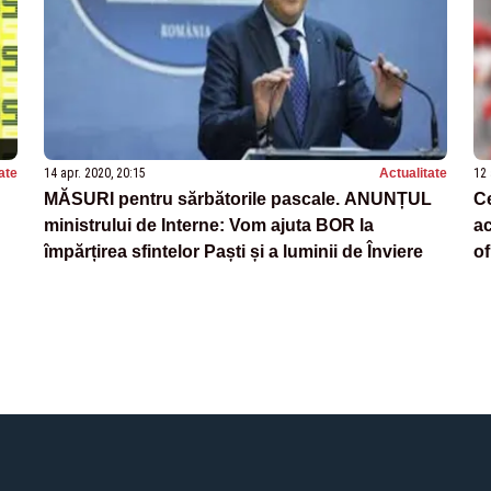
ate
14 apr. 2020, 20:15
Actualitate
12 
MĂSURI pentru sărbătorile pascale. ANUNȚUL
Ce
ministrului de Interne: Vom ajuta BOR la
ac
împărțirea sfintelor Paști și a luminii de Înviere
of