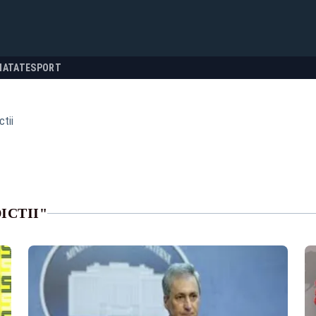
NATATE
SPORT
ctii
ICTII"