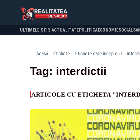
ULTIMELE ȘTIRI
ACTUALITATE
POLITICA
ECONOMIE
SOCIAL
SA
Acasă
Etichete
Etichete care încep cu I
interdi
Tag: interdictii
ARTICOLE CU ETICHETA "INTERD