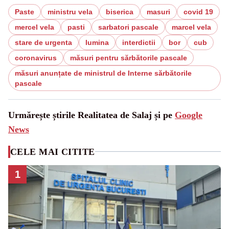
Paste
ministru vela
biserica
masuri
covid 19
mercel vela
pasti
sarbatori pascale
marcel vela
stare de urgenta
lumina
interdictii
bor
cub
coronavirus
măsuri pentru sărbătorile pascale
măsuri anunțate de ministrul de Interne sărbătorile
pascale
Urmărește știrile Realitatea de Salaj și pe
Google
News
CELE MAI CITITE
1