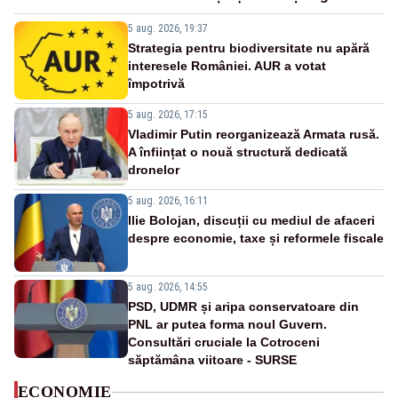
5 aug. 2026, 19:37
Strategia pentru biodiversitate nu apără
interesele României. AUR a votat
împotrivă
5 aug. 2026, 17:15
Vladimir Putin reorganizează Armata rusă.
A înființat o nouă structură dedicată
dronelor
5 aug. 2026, 16:11
Ilie Bolojan, discuții cu mediul de afaceri
despre economie, taxe și reformele fiscale
5 aug. 2026, 14:55
PSD, UDMR și aripa conservatoare din
PNL ar putea forma noul Guvern.
Consultări cruciale la Cotroceni
săptămâna viitoare - SURSE
ECONOMIE