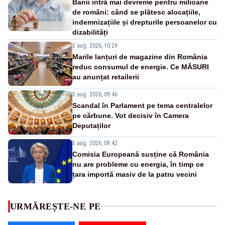
Banii intră mai devreme pentru milioane
de români: când se plătesc alocațiile,
indemnizațiile și drepturile persoanelor cu
dizabilități
5 aug. 2026, 10:29
Marile lanțuri de magazine din România
reduc consumul de energie. Ce MĂSURI
au anunțat retailerii
5 aug. 2026, 09:46
Scandal în Parlament pe tema centralelor
pe cărbune. Vot decisiv în Camera
Deputaților
5 aug. 2026, 09:42
Comisia Europeană susține că România
nu are probleme cu energia, în timp ce
țara importă masiv de la patru vecini
URMĂREȘTE-NE PE