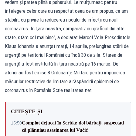
vedem şi partea plină a paharului. Le mulţumesc pentru
înţelegere celor care au respectat ceea ce am propus, ce am
stabilit, cu privire la reducerea riscului de infecţii cu noul
coronavirus. În ţara noastră, comparativ cu graficul din alte
state, stăm cel mai bine", a declarat Marcel Vela.Președintele
Klaus Iohannis a anunțat marți, 14 aprilie, prelungirea stării de
urgență pe teritoriul României cu încă 30 de zile. Starea de
urgență a fost instituită în țara noastră pe 16 martie. De
atunci au fost emise 8 Ordonanțe Militare pentru impunerea
măsurilor restrictive de limitare a răspândirii epidemiei de
coronavirus în România.Scrie realitatea.net
CITEȘTE ȘI
Complot dejucat în Serbia: doi bărbați, suspectați
15:50
că plănuiau asasinarea lui Vučić