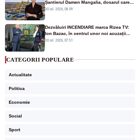
Șantierul Damen Mangalia, dosarul care
scufundă apărarea României
30 iul. 2026, 08:09
Dezvăluiri INCENDIARE marca Rizea TV:
Ion Bazac, în centrul unor noi acuzații
publice
30 iul. 2026, 07:51
CATEGORII POPULARE
Actualitate
Politica
Economie
Social
Sport