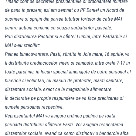
Tinand cont de decretele prezidentiale si ordonantele militare
de pana in prezent, azi am semnat cu PF Daniel un Acord de
sustinere si sprijin din partea tututror fortelor de catre MAI
pentru actiuni comune cu ocazia sarbatorilor pascale.
Prin distribuirea Pastilor si a sfintei Lumini, intre Patriarhie si
MAI s-au stabillit:
Painea binecuvantata, Pasti, sfintita in Joia mare, 16 aprilie, va
fi distribuita credinciosilor vineri si sambata, intre orele 7-17 in
toate parohiile, în locuri special amenajate de catre personal al
bisericii si voluntari, cu masuri de protectie, masti sanitare,
distantare sociale, exact ca la magazinele alimentare.
În declaratie pe propria raspundere se va face precizarea si
numele persoanei respective.
Reprezentantul MAI va asigura ordinea publica pe toata
perioada distribuirii sfintelor Pasti. Vor asigura respectarea
distantelor sociale. avand ca semn distinctiv o banderola alba