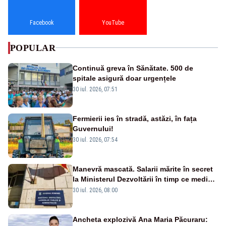
Facebook
YouTube
POPULAR
Continuă greva în Sănătate. 500 de
spitale asigură doar urgențele
30 iul. 2026, 07:51
Fermierii ies în stradă, astăzi, în fața
Guvernului!
30 iul. 2026, 07:54
Manevră mascată. Salarii mărite în secret
la Ministerul Dezvoltării în timp ce medicii
ies în stradă
30 iul. 2026, 08:00
Ancheta explozivă Ana Maria Păcuraru: