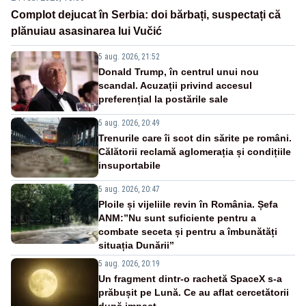
Complot dejucat în Serbia: doi bărbați, suspectați că
plănuiau asasinarea lui Vučić
5 aug. 2026, 21:52
Donald Trump, în centrul unui nou
scandal. Acuzații privind accesul
preferențial la postările sale
5 aug. 2026, 20:49
Trenurile care îi scot din sărite pe români.
Călătorii reclamă aglomerația și condițiile
insuportabile
5 aug. 2026, 20:47
Ploile și vijeliile revin în România. Șefa
ANM:”Nu sunt suficiente pentru a
combate seceta și pentru a îmbunătăți
situația Dunării”
5 aug. 2026, 20:19
Un fragment dintr-o rachetă SpaceX s-a
prăbușit pe Lună. Ce au aflat cercetătorii
după impact