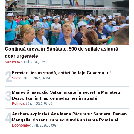
Continuă greva în Sănătate. 500 de spitale asigură
doar urgențele
Sanatate
·
30 iul. 2026, 07:51
2
Fermierii ies în stradă, astăzi, în fața Guvernului!
Social
-
30 iul. 2026, 07:54
3
Manevră mascată. Salarii mărite în secret la Ministerul
Dezvoltării în timp ce medicii ies în stradă
Politica
-
30 iul. 2026, 08:00
4
Ancheta explozivă Ana Maria Păcuraru: Șantierul Damen
Mangalia, dosarul care scufundă apărarea României
Economie
-
30 iul. 2026, 08:09