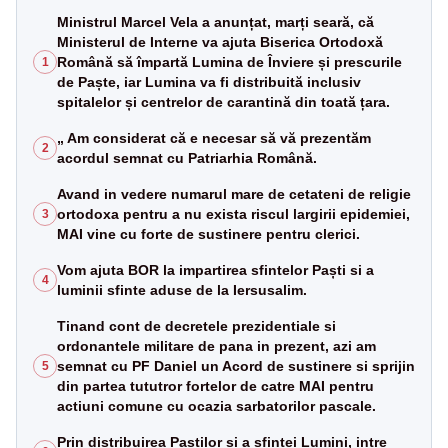
Ministrul Marcel Vela a anunțat, marți seară, că
Ministerul de Interne va ajuta Biserica Ortodoxă
Română să împartă Lumina de Înviere și prescurile
1
de Paște, iar Lumina va fi distribuită inclusiv
spitalelor și centrelor de carantină din toată țara.
„ Am considerat că e necesar să vă prezentăm
2
acordul semnat cu Patriarhia Română.
Avand in vedere numarul mare de cetateni de religie
ortodoxa pentru a nu exista riscul largirii epidemiei,
3
MAI vine cu forte de sustinere pentru clerici.
Vom ajuta BOR la impartirea sfintelor Paști si a
4
luminii sfinte aduse de la Iersusalim.
Tinand cont de decretele prezidentiale si
ordonantele militare de pana in prezent, azi am
semnat cu PF Daniel un Acord de sustinere si sprijin
5
din partea tututror fortelor de catre MAI pentru
actiuni comune cu ocazia sarbatorilor pascale.
Prin distribuirea Pastilor si a sfintei Lumini, intre