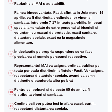
6
Patriarhie si MAI s-au stabillit:
Painea binecuvantata, Pasti, sfintita in Joia mare, 16
aprilie, va fi distribuita credinciosilor vineri si
sambata, intre orele 7-17 in toate parohiile, în locuri
special amenajate de catre personal al bisericii si
7
voluntari, cu masuri de protectie, masti sanitare,
distantare sociale, exact ca la magazinele
alimentare.
În declaratie pe propria raspundere se va face
8
precizarea si numele persoanei respective.
Reprezentantul MAI va asigura ordinea publica pe
toata perioada distribuirii sfintelor Pasti. Vor asigura
9
respectarea distantelor sociale. avand ca semn
distinctiv o banderola alba pe brat
Pentru cei bolnavi si de peste 65 de ani va fi
10
distribuita vineri si sambata.
Credinciosii vor putea iesi in afara casei, curtii ,
11
respectand distantarea sociala.