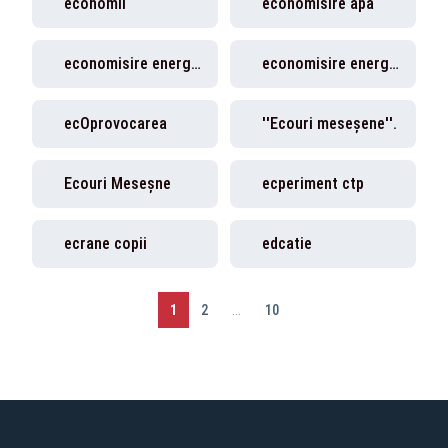
economii
economisire apa
economisire energie
economisire energie electrica
ecOprovocarea
''Ecouri meseșene''.
Ecouri Meseșne
ecperiment ctp
ecrane copii
edcatie
1
2
...
10