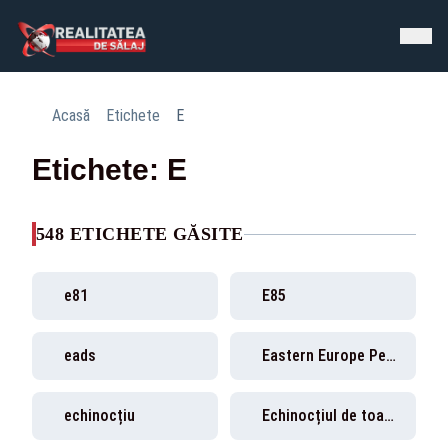
Acasă
Etichete
E
Etichete: E
548 ETICHETE GĂSITE
e81
E85
eads
Eastern Europe Peace Forum
echinocțiu
Echinocțiul de toamnă 2021