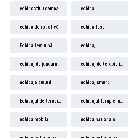
echinoctiu toamna
echipa
echipa de robotică ''Brainstorms''
echipa fcsb
Echipa feminină
echipaj
echipaj de jandarmi
echipaj de terapie intensiva mobila
echipaje smurd
echipaj smurd
Echipajul de terapie intensivă mobilă (TIM)
echipajul terapie intensivă mobilă
echipa mobila
echipa nationala
echipa nationala a romaniei
echipa nationala de fotbal