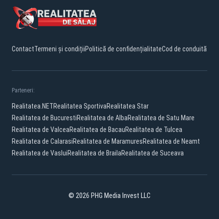
Contact
Termeni și condiții
Politică de confidențialitate
Cod de conduită
Parteneri:
Realitatea.NET
Realitatea Sportiva
Realitatea Star
Realitatea de Bucuresti
Realitatea de Alba
Realitatea de Satu Mare
Realitatea de Valcea
Realitatea de Bacau
Realitatea de Tulcea
Realitatea de Calarasi
Realitatea de Maramures
Realitatea de Neamt
Realitatea de Vaslui
Realitatea de Braila
Realitatea de Suceava
© 2026 PHG Media Invest LLC
Facebook
YouTube