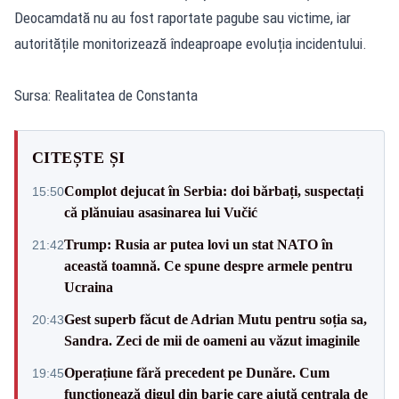
Deocamdată nu au fost raportate pagube sau victime, iar
autoritățile monitorizează îndeaproape evoluția incidentului.
Sursa: Realitatea de Constanta
CITEȘTE ȘI
Complot dejucat în Serbia: doi bărbați, suspectați
15:50
că plănuiau asasinarea lui Vučić
Trump: Rusia ar putea lovi un stat NATO în
21:42
această toamnă. Ce spune despre armele pentru
Ucraina
Gest superb făcut de Adrian Mutu pentru soția sa,
20:43
Sandra. Zeci de mii de oameni au văzut imaginile
Operațiune fără precedent pe Dunăre. Cum
19:45
funcționează digul din barje care ajută centrala de