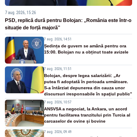
7 aug. 2026, 15:26
PSD, replică dură pentru Bolojan: „România este într-o
situație de forță majoră”
7 aug. 2026, 14:51
Ședința de guvern se amână pentru ora
15:00. Bolojan nu a obținut toate avizele
7 aug. 2026, 11:51
Bolojan, despre legea salarizării: „Ar
putea fi adoptată în perioada următoare.
S-a întârziat depunerea din cauza unor
discursuri iresponsabile în spaţiul public”
7 aug. 2026, 10:57
ANSVSA a negociat, la Ankara, un acord
pentru facilitarea tranzitului prin Turcia al
carcaselor de ovine și bovine
7 aug. 2026, 09:49