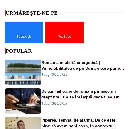
URMĂREȘTE-NE PE
Facebook
YouTube
POPULAR
România în alertă energetică |
Vulnerabilitatea de pe Dunăre care pune
în pericol Centrala Cernavodă era
1 aug. 2026, 09:32
cunoscută de pe vremea lui Ceaușescu
De azi, milioane de români primesc un
drept nou. Ce se întâmplă dacă ți se strică
un produs
1 aug. 2026, 09:37
Piperea, semnal de alarmă. De ce este
bine să avem bani cash, în contextul