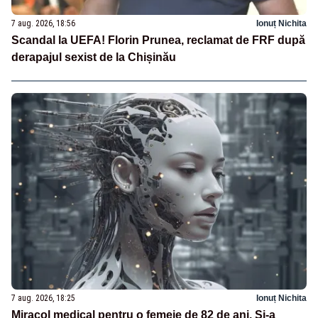
7 aug. 2026, 18:56
Ionuț Nichita
Scandal la UEFA! Florin Prunea, reclamat de FRF după
derapajul sexist de la Chișinău
7 aug. 2026, 18:25
Ionuț Nichita
Miracol medical pentru o femeie de 82 de ani. Și-a