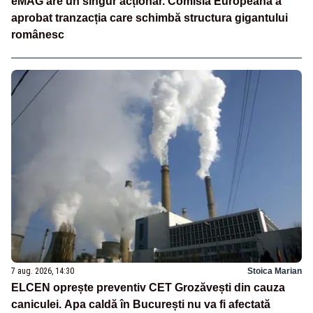
eMAG are un singur acționar. Comisia Europeană a
aprobat tranzacția care schimbă structura gigantului
românesc
7 aug. 2026, 14:30
Stoica Marian
ELCEN oprește preventiv CET Grozăvești din cauza
caniculei. Apa caldă în București nu va fi afectată