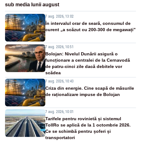
sub media lunii august
7 aug. 2026, 13:02
În intervalul orar de seară, consumul de
curent „a scăzut cu 200-300 de megawați”
7 aug. 2026, 10:51
Bolojan: Nivelul Dunării asigură o
funcționare a centralei de la Cernavodă
de patru-cinci zile dacă debitele vor
scădea
7 aug. 2026, 10:43
Criza din energie. Cine scapă de măsurile
de raționalizare impuse de Bolojan
7 aug. 2026, 10:01
Tarifele pentru rovinietă și sistemul
TollRo se aplică de la 1 octombrie 2026.
Ce se schimbă pentru șoferi și
transportatori