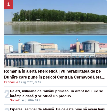
1
România în alertă energetică | Vulnerabilitatea de pe
Dunăre care pune în pericol Centrala Cernavodă era
Economie
·
1 aug. 2026, 09:32
cunoscută de pe vremea lui Ceaușescu
2
De azi, milioane de români primesc un drept nou. Ce se
întâmplă dacă ți se strică un produs
Social
-
1 aug. 2026, 09:37
Piperea, semnal de alarmă. De ce este bine să avem bani