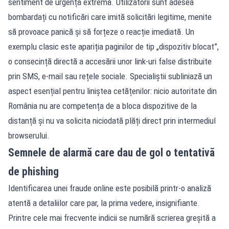
sentiment de urgență extremă. Utilizatorii sunt adesea
bombardați cu notificări care imită solicitări legitime, menite
să provoace panică și să forțeze o reacție imediată. Un
exemplu clasic este apariția paginilor de tip „dispozitiv blocat”,
o consecință directă a accesării unor link-uri false distribuite
prin SMS, e-mail sau rețele sociale. Specialiștii subliniază un
aspect esențial pentru liniștea cetățenilor: nicio autoritate din
România nu are competența de a bloca dispozitive de la
distanță și nu va solicita niciodată plăți direct prin intermediul
browserului.
Semnele de alarmă care dau de gol o tentativă
de phishing
Identificarea unei fraude online este posibilă printr-o analiză
atentă a detaliilor care par, la prima vedere, insignifiante.
Printre cele mai frecvente indicii se numără scrierea greșită a