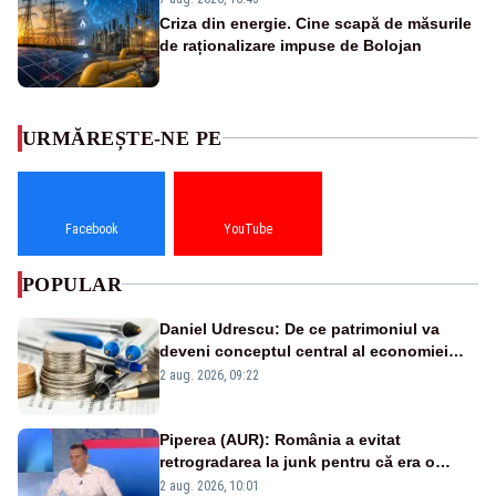
Criza din energie. Cine scapă de măsurile
de raționalizare impuse de Bolojan
URMĂREȘTE-NE PE
Facebook
YouTube
POPULAR
Daniel Udrescu: De ce patrimoniul va
deveni conceptul central al economiei
viitoare?
2 aug. 2026, 09:22
Piperea (AUR): România a evitat
retrogradarea la junk pentru că era o
catastrofă pentru bănci și fondurile de
2 aug. 2026, 10:01