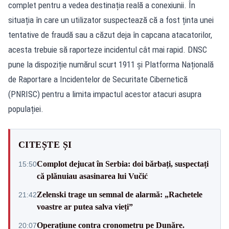
complet pentru a vedea destinația reală a conexiunii. În
situația în care un utilizator suspectează că a fost ținta unei
tentative de fraudă sau a căzut deja în capcana atacatorilor,
acesta trebuie să raporteze incidentul cât mai rapid. DNSC
pune la dispoziție numărul scurt 1911 și Platforma Națională
de Raportare a Incidentelor de Securitate Cibernetică
(PNRISC) pentru a limita impactul acestor atacuri asupra
populației.
CITEȘTE ȘI
Complot dejucat în Serbia: doi bărbați, suspectați
15:50
că plănuiau asasinarea lui Vučić
Zelenski trage un semnal de alarmă: „Rachetele
21:42
voastre ar putea salva vieți”
Operațiune contra cronometru pe Dunăre.
20:07