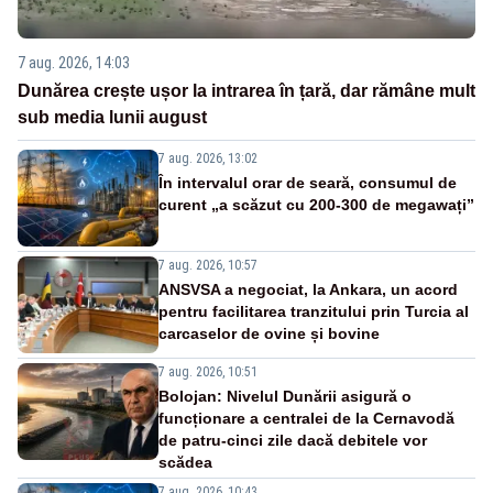
7 aug. 2026, 14:03
Dunărea crește ușor la intrarea în țară, dar rămâne mult
sub media lunii august
7 aug. 2026, 13:02
În intervalul orar de seară, consumul de
curent „a scăzut cu 200-300 de megawați”
7 aug. 2026, 10:57
ANSVSA a negociat, la Ankara, un acord
pentru facilitarea tranzitului prin Turcia al
carcaselor de ovine și bovine
7 aug. 2026, 10:51
Bolojan: Nivelul Dunării asigură o
funcționare a centralei de la Cernavodă
de patru-cinci zile dacă debitele vor
scădea
7 aug. 2026, 10:43