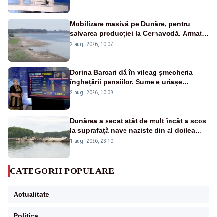
pensii
Mobilizare masivă pe Dunăre, pentru
salvarea producției la Cernavodă. Armata
va detona o stâncă și va devia apa
2 aug. 2026, 10:07
fluviului - IMAGINI AERIENE
Dorina Barcari dă în vileag șmecheria
înghețării pensiilor. Sumele uriașe
pierdute de fiecare român
2 aug. 2026, 10:09
Dunărea a secat atât de mult încât a scos
la suprafață nave naziste din al doilea
război mondial
1 aug. 2026, 23:10
CATEGORII POPULARE
Actualitate
Politica