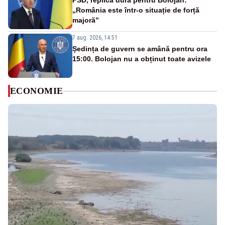
PSD, replică dură pentru Bolojan:
„România este într-o situație de forță
majoră”
7 aug. 2026, 14:51
Ședința de guvern se amână pentru ora
15:00. Bolojan nu a obținut toate avizele
ECONOMIE