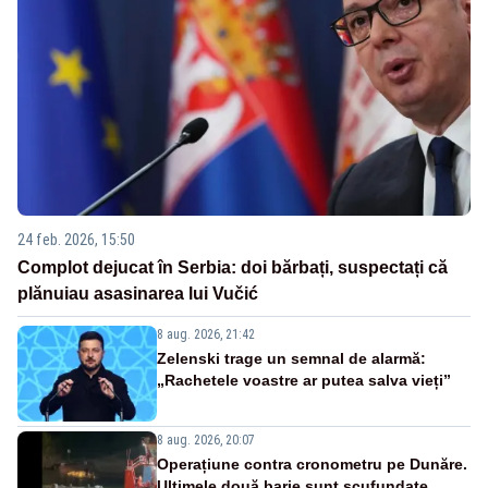
24 feb. 2026, 15:50
Complot dejucat în Serbia: doi bărbați, suspectați că
plănuiau asasinarea lui Vučić
8 aug. 2026, 21:42
Zelenski trage un semnal de alarmă:
„Rachetele voastre ar putea salva vieți”
8 aug. 2026, 20:07
Operațiune contra cronometru pe Dunăre.
Ultimele două barje sunt scufundate