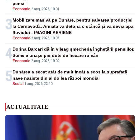
pensii
Economie
-
2 aug. 2026, 10:01
3
Mobilizare masivă pe Dunăre, pentru salvarea producției
la Cernavodă. Armata va detona o stâncă și va devia apa
fluviului - IMAGINI AERIENE
Economie
-
2 aug. 2026, 10:07
4
Dorina Barcari dă în vileag șmecheria înghețării pensiilor.
Sumele uriașe pierdute de fiecare român
Economie
-
2 aug. 2026, 10:09
5
Dunărea a secat atât de mult încât a scos la suprafață
nave naziste din al doilea război mondial
Social
-
1 aug. 2026, 23:10
ACTUALITATE