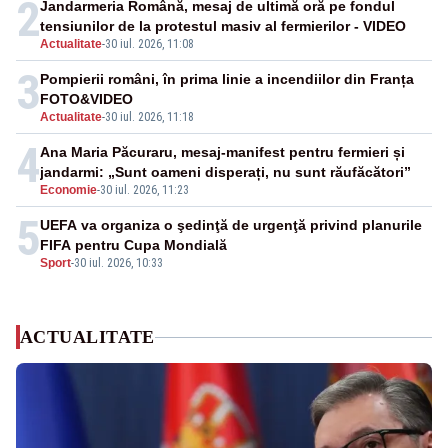
2
Jandarmeria Română, mesaj de ultimă oră pe fondul
tensiunilor de la protestul masiv al fermierilor - VIDEO
Actualitate
-
30 iul. 2026, 11:08
3
Pompierii români, în prima linie a incendiilor din Franța
FOTO&VIDEO
Actualitate
-
30 iul. 2026, 11:18
4
Ana Maria Păcuraru, mesaj-manifest pentru fermieri și
jandarmi: „Sunt oameni disperați, nu sunt răufăcători”
Economie
-
30 iul. 2026, 11:23
5
UEFA va organiza o şedinţă de urgenţă privind planurile
FIFA pentru Cupa Mondială
Sport
-
30 iul. 2026, 10:33
ACTUALITATE