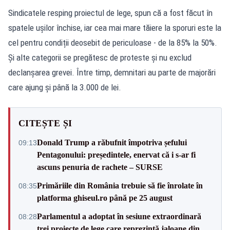
Sindicatele resping proiectul de lege, spun că a fost făcut în
spatele ușilor închise, iar cea mai mare tăiere la sporuri este la
cel pentru condiții deosebit de periculoase - de la 85% la 50%.
Și alte categorii se pregătesc de proteste și nu exclud
declanșarea grevei. Între timp, demnitari au parte de majorări
care ajung și până la 3.000 de lei.
CITEȘTE ȘI
Donald Trump a răbufnit împotriva șefului
09:13
Pentagonului: președintele, enervat că i s-ar fi
ascuns penuria de rachete – SURSE
Primăriile din România trebuie să fie înrolate în
08:35
platforma ghiseul.ro până pe 25 august
Parlamentul a adoptat în sesiune extraordinară
08:28
trei proiecte de lege care reprezintă jaloane din