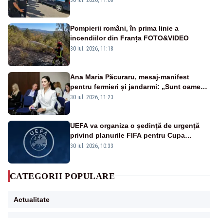
Pompierii români, în prima linie a
incendiilor din Franța FOTO&VIDEO
30 iul. 2026, 11:18
Ana Maria Păcuraru, mesaj-manifest
pentru fermieri și jandarmi: „Sunt oameni
disperați, nu sunt răufăcători”
30 iul. 2026, 11:23
UEFA va organiza o şedinţă de urgenţă
privind planurile FIFA pentru Cupa
Mondială
30 iul. 2026, 10:33
CATEGORII POPULARE
Actualitate