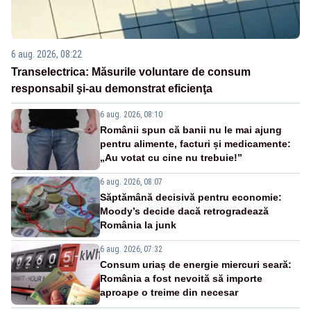
6 aug. 2026, 08:22
Transelectrica: Măsurile voluntare de consum
responsabil şi-au demonstrat eficienţa
6 aug. 2026, 08:10
Românii spun că banii nu le mai ajung
pentru alimente, facturi și medicamente:
„Au votat cu cine nu trebuie!”
6 aug. 2026, 08:07
Săptămână decisivă pentru economie:
Moody’s decide dacă retrogradează
România la junk
6 aug. 2026, 07:32
Consum uriaș de energie miercuri seară:
România a fost nevoită să importe
aproape o treime din necesar