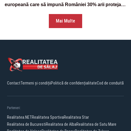
europeană care să impună României 30% arii protejate
și 10% protecție strictă”
Mai Multe
Contact
Termeni și condiții
Politică de confidențialitate
Cod de conduită
Parteneri:
Realitatea.NET
Realitatea Sportiva
Realitatea Star
Realitatea de Bucuresti
Realitatea de Alba
Realitatea de Satu Mare