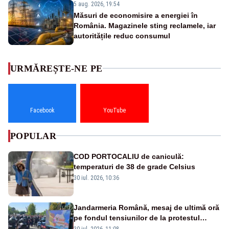
5 aug. 2026, 19:54
Măsuri de economisire a energiei în
România. Magazinele sting reclamele, iar
autoritățile reduc consumul
URMĂREȘTE-NE PE
Facebook
YouTube
POPULAR
COD PORTOCALIU de caniculă:
temperaturi de 38 de grade Celsius
30 iul. 2026, 10:36
Jandarmeria Română, mesaj de ultimă oră
pe fondul tensiunilor de la protestul
masiv al fermierilor - VIDEO
30 iul. 2026, 11:08