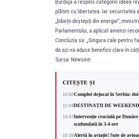
Burduja a respins categoric ideea rev
plătim cu libertatea. Iar securitatea e
„băieții deștepți din energie”, minist
Parlamentului, a aplicat amenzi record
Concluzia sa: „Singura cale pentru factu
de azi va aduce beneficii clare în câți
Sursa: Newsinn
CITEȘTE ȘI
Complot dejucat în Serbia: doi 
15:50
DESTINAȚII DE WEEKEND: sfâr
11:04
Intervenție crucială pe Dunăr
10:47
scufundată în 3-4 ore
Alertă în aviație! Sute de avio
10:39