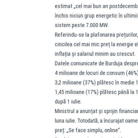
estimat „cel mai bun an postdecembr
închis niciun grup energetic în ultimii
sistem peste 7.000 MW.
Referindu-se la plafonarea prețurilor, 
cincilea cel mai mic preț la energie e
inflația și salariul minim au crescut.
Datele comunicate de Burduja despr
4 milioane de locuri de consum (46%)
3,2 milioane (37%) plătesc în medie 1
1,45 milioane (17%) plătesc până la 1
după 1 iulie.
Ministrul a anunțat și sprijin financia
luna iulie. Totodată, a încurajat oame
preț: „Se face simplu, online”.