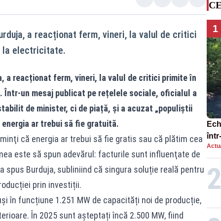
CE
1
rduja, a reacționat ferm, vineri, la valul de critici
 la electricitate.
 a reacționat ferm, vineri, la valul de critici primite în
. Într-un mesaj publicat pe rețelele sociale, oficialul a
abilit de minister, ci de piață, și a acuzat „populiștii
energia ar trebui să fie gratuită.
Ech
într
t minţi că energia ar trebui să fie gratis sau că plătim cea
Actua
Rop
ea este să spun adevărul: facturile sunt influenţate de
 a spus Burduja, subliniind că singura soluție reală pentru
ducției prin investiții.
și în funcțiune 1.251 MW de capacități noi de producție,
nterioare. În 2025 sunt așteptați încă 2.500 MW, fiind