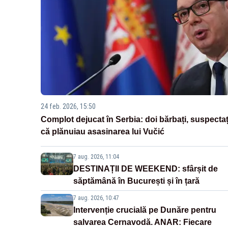
24 feb. 2026, 15:50
Complot dejucat în Serbia: doi bărbați, suspectaț
că plănuiau asasinarea lui Vučić
7 aug. 2026, 11:04
DESTINAȚII DE WEEKEND: sfârșit de
săptămână în București și în țară
7 aug. 2026, 10:47
Intervenție crucială pe Dunăre pentru
salvarea Cernavodă. ANAR: Fiecare