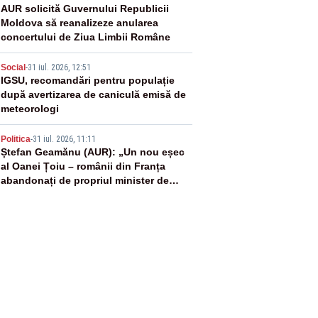
3
AUR solicită Guvernului Republicii
Moldova să reanalizeze anularea
concertului de Ziua Limbii Române
4
Social
-
31 iul. 2026, 12:51
IGSU, recomandări pentru populație
după avertizarea de caniculă emisă de
meteorologi
5
Politica
-
31 iul. 2026, 11:11
Ștefan Geamănu (AUR): „Un nou eșec
al Oanei Țoiu – românii din Franța
abandonați de propriul minister de
externe în fața incendiilor de
vegetație!”