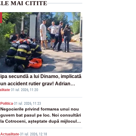
LE MAI CITITE
ipa secundă a lui Dinamo, implicată
-un accident rutier grav! Adrian
litate
·
31 iul. 2026, 11:20
otan a fost resuscitat
2
Politica
-
31 iul. 2026, 11:23
Negocierile privind formarea unui nou
guvern bat pasul pe loc. Noi consultări
la Cotroceni, așteptate după mijlocul
lunii august -SURSE
Actualitate
-
31 iul. 2026, 12:18