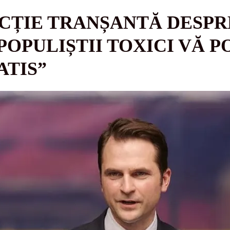
CȚIE TRANȘANTĂ DESPR
POPULIȘTII TOXICI VĂ P
ATIS”