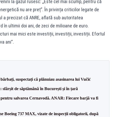
enirii la gazul rusesc: „Este cel mai scump, pentru că
nergetică nu are preț”. În privința criticilor legate de
rul a precizat că ANRE, aflată sub autoritatea
 în ultimii doi ani, de zeci de milioane de euro.
ri mai mici este investiții, investiții, investiții. Efortul
va ani”.
bărbați, suspectați că plănuiau asasinarea lui Vučić
șit de săptămână în București și în țară
e pentru salvarea Cernavodă. ANAR: Fiecare barjă va fi
ane Boeing 737 MAX, vizate de inspecții obligatorii, după