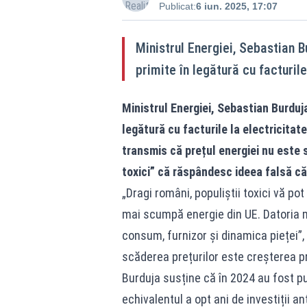
Publicat:
6 iun. 2025, 17:07
Ministrul Energiei, Sebastian Bu
primite în legătură cu facturile
Ministrul Energiei, Sebastian Burduja,
legătură cu facturile la electricitate
transmis că prețul energiei nu este st
toxici” că răspândesc ideea falsă că 
„Dragi români, populiştii toxici vă po
mai scumpă energie din UE. Datoria m
consum, furnizor și dinamica pieței”,
scăderea prețurilor este creșterea pro
Burduja susține că în 2024 au fost pu
echivalentul a opt ani de investiții a