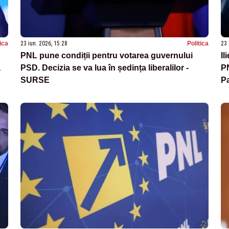
tica
23 iun. 2026, 15:28
Politica
23 
PNL pune condiții pentru votarea guvernului
Il
a
PSD. Decizia se va lua în ședința liberalilor -
P
SURSE
Pa
mi