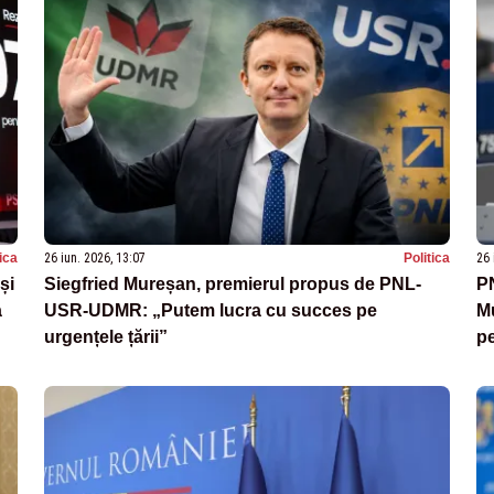
tica
26 iun. 2026, 13:07
Politica
26 
și
Siegfried Mureșan, premierul propus de PNL-
P
a
USR-UDMR: „Putem lucra cu succes pe
Mu
urgențele țării”
pe