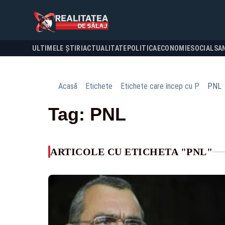
ULTIMELE ȘTIRI
ACTUALITATE
POLITICA
ECONOMIE
SOCIAL
SA
Acasă
Etichete
Etichete care încep cu P
PNL
Tag: PNL
ARTICOLE CU ETICHETA "PNL"