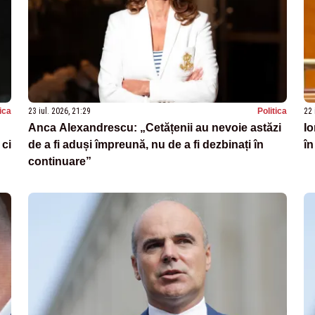
tica
23 iul. 2026, 21:29
Politica
22 
Anca Alexandrescu: „Cetățenii au nevoie astăzi
Io
 ci
de a fi aduși împreună, nu de a fi dezbinați în
în
continuare”