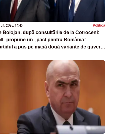
iun. 2026, 14:45
Politica
ie Bolojan, după consultările de la Cotroceni:
NL propune un „pact pentru România”.
rtidul a pus pe masă două variante de guvern
noritar