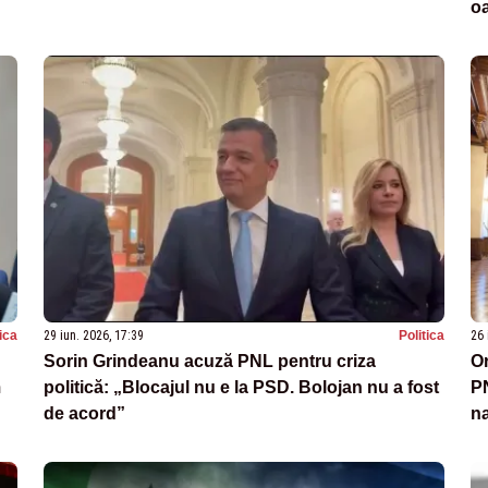
oa
tica
29 iun. 2026, 17:39
Politica
26 
Sorin Grindeanu acuză PNL pentru criza
Or
m
politică: „Blocajul nu e la PSD. Bolojan nu a fost
PN
de acord”
na