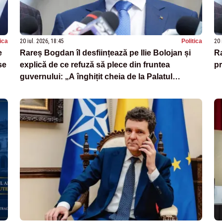
tica
20 iul. 2026, 18:45
Politica
20 
e
Rareș Bogdan îl desființează pe Ilie Bolojan și
R
se
explică de ce refuză să plece din fruntea
pr
guvernului: „A înghițit cheia de la Palatul
Victoria”