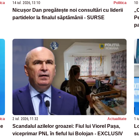
tica
14 iul. 2026, 13:10
Politica
10 
Nicușor Dan pregătește noi consultări cu liderii
„C
partidelor la finalul săptămânii - SURSE
Pe
pa
tica
2 iul. 2026, 11:32
Actualitate
1 i
ce
Scandalul azilelor groazei: Fiul lui Viorel Pașa,
Lo
viceprimar PNL în fieful lui Bolojan - EXCLUSIV
su