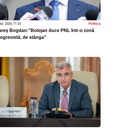
iul. 2026, 11:33
Politica
areș Bogdan:”Bolojan duce PNL într-o zonă
ogresistă, de stânga”