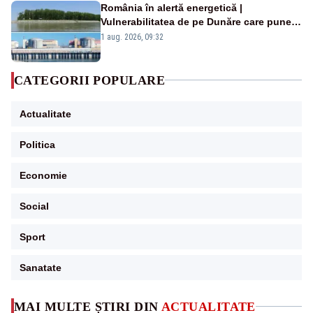
România în alertă energetică |
Vulnerabilitatea de pe Dunăre care pune
în pericol Centrala Cernavodă era
1 aug. 2026, 09:32
cunoscută de pe vremea lui Ceaușescu
CATEGORII POPULARE
Actualitate
Politica
Economie
Social
Sport
Sanatate
MAI MULTE ȘTIRI DIN
ACTUALITATE