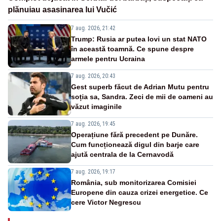
plănuiau asasinarea lui Vučić
7 aug. 2026, 21:42
Trump: Rusia ar putea lovi un stat NATO
în această toamnă. Ce spune despre
armele pentru Ucraina
7 aug. 2026, 20:43
Gest superb făcut de Adrian Mutu pentru
soția sa, Sandra. Zeci de mii de oameni au
văzut imaginile
7 aug. 2026, 19:45
Operațiune fără precedent pe Dunăre.
Cum funcționează digul din barje care
ajută centrala de la Cernavodă
7 aug. 2026, 19:17
România, sub monitorizarea Comisiei
Europene din cauza crizei energetice. Ce
cere Victor Negrescu