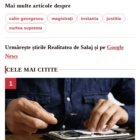
Mai multe articole despre
calin georgescu
magistrați
instanta
justitie
curtea suprema
Urmărește știrile Realitatea de Salaj și pe
Google
News
CELE MAI CITITE
1