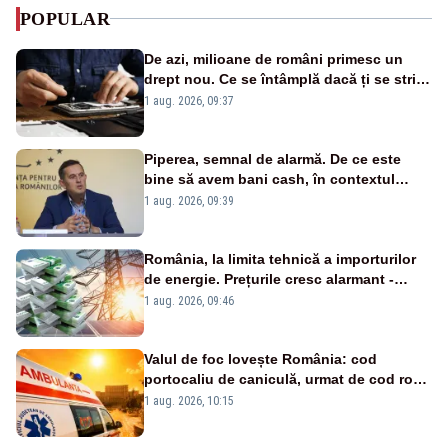
POPULAR
De azi, milioane de români primesc un
drept nou. Ce se întâmplă dacă ți se strică
un produs
1 aug. 2026, 09:37
Piperea, semnal de alarmă. De ce este
bine să avem bani cash, în contextul
alertei energetice?
1 aug. 2026, 09:39
România, la limita tehnică a importurilor
de energie. Prețurile cresc alarmant -
Analiză Realitatea Plus
1 aug. 2026, 09:46
Valul de foc lovește România: cod
portocaliu de caniculă, urmat de cod roșu
duminică. Temperaturile urcă spre 40°C
1 aug. 2026, 10:15