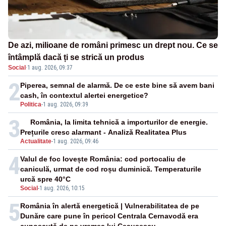
De azi, milioane de români primesc un drept nou. Ce se
întâmplă dacă ți se strică un produs
Social
·
1 aug. 2026, 09:37
2
Piperea, semnal de alarmă. De ce este bine să avem bani
cash, în contextul alertei energetice?
Politica
-
1 aug. 2026, 09:39
3
România, la limita tehnică a importurilor de energie.
Prețurile cresc alarmant - Analiză Realitatea Plus
Actualitate
-
1 aug. 2026, 09:46
4
Valul de foc lovește România: cod portocaliu de
caniculă, urmat de cod roșu duminică. Temperaturile
urcă spre 40°C
Social
-
1 aug. 2026, 10:15
5
România în alertă energetică | Vulnerabilitatea de pe
Dunăre care pune în pericol Centrala Cernavodă era