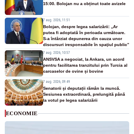
15:00. Bolojan nu a obținut toate avizele
7 aug. 2026, 11:51
Bolojan, despre legea salarizării: „Ar
putea fi adoptată în perioada următoare.
S-a întârziat depunerea din cauza unor
discursuri iresponsabile în spaţiul public”
7 aug. 2026, 10:57
ANSVSA a negociat, la Ankara, un acord
pentru facilitarea tranzitului prin Turcia al
carcaselor de ovine și bovine
7 aug. 2026, 09:49
Senatorii și deputații rămân la muncă.
Sesiunea extraordinară, prelungită până
la votul pe legea salarizării
ECONOMIE