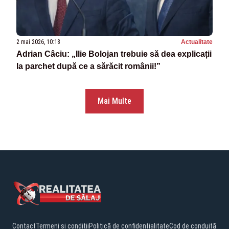
2 mai 2026, 10:18
Actualitate
Adrian Câciu: „Ilie Bolojan trebuie să dea explicații
la parchet după ce a sărăcit românii!”
Mai Multe
Contact
Termeni și condiții
Politică de confidențialitate
Cod de conduită