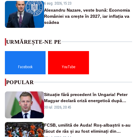
6 aug. 2026, 15:23
Alexandru Nazare, veste bună: Economia
României va crește în 2027, iar inflația va
scădea
URMĂREȘTE-NE PE
Facebook
YouTube
POPULAR
Situație fără precedent în Ungaria! Peter
Magyar declară criză energetică după
oprirea centralei de la Paks
30 iul. 2026, 20:45
FCSB, umilită de Auda! Roș-albaștrii s-au
făcut de râs și au fost eliminați din