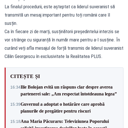
La finalul procedurii, este așteptat ca liderul suveranist să
transmită un mesaj important pentru toți românii care îl
susțin.
Ca în fiecare zi de marți, susținătorii președintelui interzis se
vor strânge cu siguranță în număr mare pentru a-l susține. În
curând veți afla mesajul de forță transmis de liderul suveranist
Călin Georgescu în exclusivitate la Realitatea PLUS.
CITEȘTE ȘI
Ilie Bolojan evită un răspuns clar despre averea
16:34
partenerei sale: „Am respectat întotdeauna legea”
Guvernul a adoptat o hotărâre care aprobă
15:39
planurile de pregătire pentru riscuri
Ana Maria Păcuraru: Televiziunea Poporului
15:18