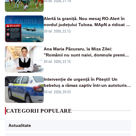
Conference League
30 iul. 2026, 21:14
Alertă la graniță. Nou mesaj RO-Alert în
nordul județului Tulcea. MApN a ridicat de
la sol două avioane F-16
30 iul. 2026, 22:12
Ana Maria Păcuraru, la Miza Zilei:
”Românii nu sunt naivi, domnule premier
Bolojan”
30 iul. 2026, 22:15
Intervenție de urgență în Pitești! Un
bebeluș a rămas captiv într-un autoturism
din cauza unei defecțiuni
30 iul. 2026, 20:33
CATEGORII POPULARE
Actualitate