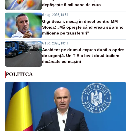
depășește 9 milioane de euro
6 aug. 2026, 18:51
Gigi Becali, mesaj în direct pentru MM
Stoica: „Mă oprește când vreau să arunc
milioane pe transferuri”
6 aug. 2026, 18:11
Accident pe drumul expres după o oprire
de urgență. Un TIR a lovit două trailere
încărcate cu mașini
POLITICA