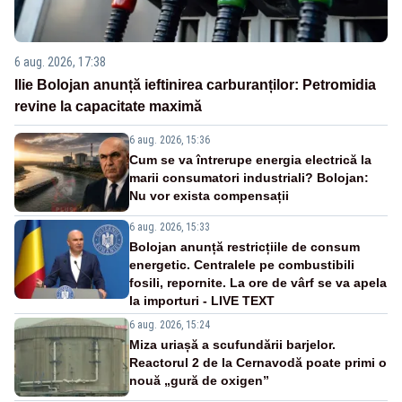
6 aug. 2026, 17:38
Ilie Bolojan anunță ieftinirea carburanților: Petromidia
revine la capacitate maximă
6 aug. 2026, 15:36
Cum se va întrerupe energia electrică la
marii consumatori industriali? Bolojan:
Nu vor exista compensații
6 aug. 2026, 15:33
Bolojan anunță restricțiile de consum
energetic. Centralele pe combustibili
fosili, repornite. La ore de vârf se va apela
la importuri - LIVE TEXT
6 aug. 2026, 15:24
Miza uriașă a scufundării barjelor.
Reactorul 2 de la Cernavodă poate primi o
nouă „gură de oxigen”