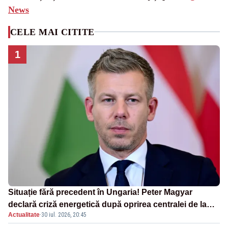
News
CELE MAI CITITE
1
Situație fără precedent în Ungaria! Peter Magyar
declară criză energetică după oprirea centralei de la
Actualitate
·
30 iul. 2026, 20:45
Paks