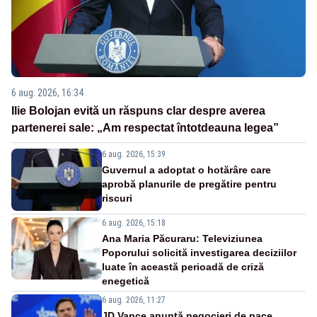
6 aug. 2026, 16:34
Ilie Bolojan evită un răspuns clar despre averea
partenerei sale: „Am respectat întotdeauna legea”
6 aug. 2026, 15:39
Guvernul a adoptat o hotărâre care
aprobă planurile de pregătire pentru
riscuri
6 aug. 2026, 15:18
Ana Maria Păcuraru: Televiziunea
Poporului solicită investigarea deciziilor
luate în această perioadă de criză
enegetică
6 aug. 2026, 11:27
JD Vance anunță negocieri de pace