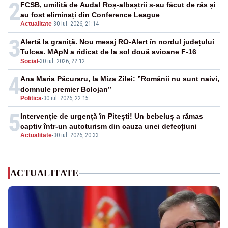
2
FCSB, umilită de Auda! Roș-albaștrii s-au făcut de râs și
au fost eliminați din Conference League
Actualitate
-
30 iul. 2026, 21:14
3
Alertă la graniță. Nou mesaj RO-Alert în nordul județului
Tulcea. MApN a ridicat de la sol două avioane F-16
Social
-
30 iul. 2026, 22:12
4
Ana Maria Păcuraru, la Miza Zilei: ”Românii nu sunt naivi,
domnule premier Bolojan”
Politica
-
30 iul. 2026, 22:15
5
Intervenție de urgență în Pitești! Un bebeluș a rămas
captiv într-un autoturism din cauza unei defecțiuni
Actualitate
-
30 iul. 2026, 20:33
ACTUALITATE