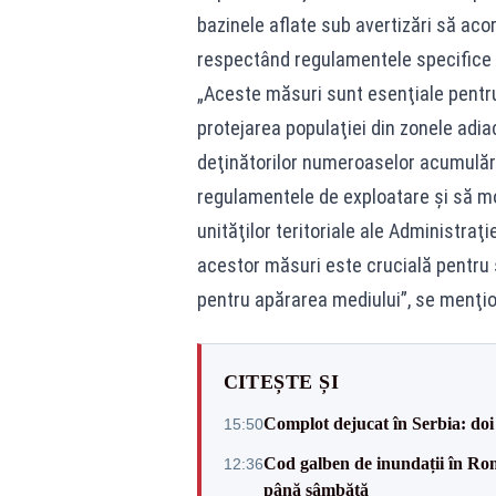
bazinele aflate sub avertizări să acor
respectând regulamentele specifice 
„Aceste măsuri sunt esenţiale pentru 
protejarea populaţiei din zonele adia
deţinătorilor numeroaselor acumulări
regulamentele de exploatare şi să m
unităţilor teritoriale ale Administra
acestor măsuri este crucială pentru s
pentru apărarea mediului”, se menţi
CITEȘTE ȘI
Complot dejucat în Serbia: doi 
15:50
Cod galben de inundații în Româ
12:36
până sâmbătă