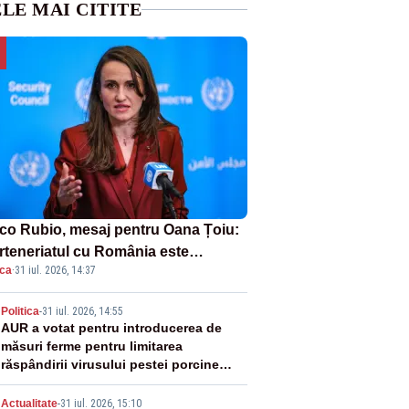
LE MAI CITITE
co Rubio, mesaj pentru Oana Țoiu:
rteneriatul cu România este
ica
·
31 iul. 2026, 14:37
rnic și prețuit”
2
Politica
-
31 iul. 2026, 14:55
AUR a votat pentru introducerea de
măsuri ferme pentru limitarea
răspândirii virusului pestei porcine
africane
Actualitate
-
31 iul. 2026, 15:10