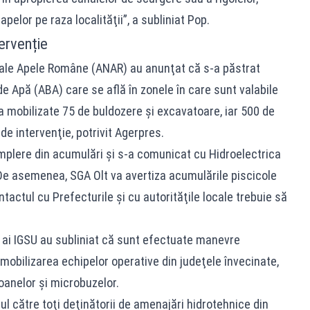
pelor pe raza localităţii”, a subliniat Pop.
ervenție
nale Apele Române (ANAR) au anunţat că s-a păstrat
de Apă (ABA) care se află în zonele în care sunt valabile
ja mobilizate 75 de buldozere şi excavatoare, iar 500 de
 de intervenţie, potrivit Agerpres.
umplere din acumulări şi s-a comunicat cu Hidroelectrica
. De asemenea, SGA Olt va avertiza acumulările piscicole
ntactul cu Prefecturile şi cu autorităţile locale trebuie să
i ai IGSU au subliniat că sunt efectuate manevre
in mobilizarea echipelor operative din judeţele învecinate,
anelor şi microbuzelor.
l către toţi deţinătorii de amenajări hidrotehnice din