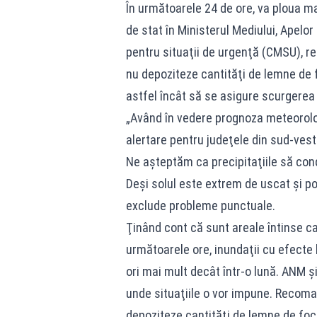
În următoarele 24 de ore, va ploua mai
de stat în Ministerul Mediului, Apelor
pentru situaţii de urgenţă (CMSU), r
nu depoziteze cantităţi de lemne de f
astfel încât să se asigure scurgerea 
„Având în vedere prognoza meteorolog
alertare pentru judeţele din sud-vestul
Ne aşteptăm ca precipitaţiile să cond
Deşi solul este extrem de uscat şi poa
exclude probleme punctuale.
Ţinând cont că sunt areale întinse car
următoarele ore, inundaţii cu efecte 
ori mai mult decât într-o lună. ANM 
unde situaţiile o vor impune. Recoma
depoziteze cantităţi de lemne de foc 