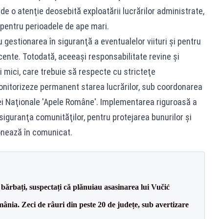
de o atenţie deosebită exploatării lucrărilor administrate,
pentru perioadele de ape mari.
gestionarea în siguranţă a eventualelor viituri şi pentru
cente. Totodată, aceeaşi responsabilitate revine şi
 mici, care trebuie să respecte cu stricteţe
onitorizeze permanent starea lucrărilor, sub coordonarea
ţiei Naţionale 'Apele Române'. Implementarea riguroasă a
iguranţa comunităţilor, pentru protejarea bunurilor şi
onează în comunicat.
bărbați, suspectați că plănuiau asasinarea lui Vučić
nia. Zeci de râuri din peste 20 de județe, sub avertizare