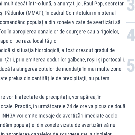
 mult decât într-o lună, a anunțat, joi, Raul Pop, secretar
 şi Pădurilor (MMAP), în cadrul Comitetului ministerial
ecomandând populația din zonele vizate de avertizări să
oc în apropierea canalelor de scurgere sau a rigolelor,
apelor pe raza localităţilor
ică şi situaţia hidrologică, a fost crescut gradul de
 ţării, prin emiterea codurilor galbene, roşii şi portocalii.
ucă la atingerea cotelor de inundaţii în mai multe zone.
te prelua din cantităţile de precipitaţii, nu putem
e vor fi afectate de precipitaţii, vor apărea, în
locale. Practic, în următoarele 24 de ore va ploua de două
şi INHGA vor emite mesaje de avertizări imediate acolo
ndăm populaţiei din zonele vizate de avertizări să nu
în apropierea canalelor de scurgere sau a rigolelor,