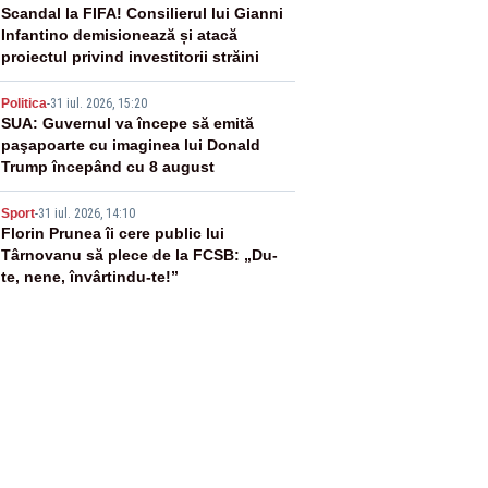
3
Scandal la FIFA! Consilierul lui Gianni
Infantino demisionează și atacă
proiectul privind investitorii străini
4
Politica
-
31 iul. 2026, 15:20
SUA: Guvernul va începe să emită
paşapoarte cu imaginea lui Donald
Trump începând cu 8 august
5
Sport
-
31 iul. 2026, 14:10
Florin Prunea îi cere public lui
Târnovanu să plece de la FCSB: „Du-
te, nene, învârtindu-te!”