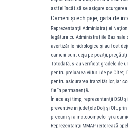
astfel încât să se asigure scurgerea a
Oameni și echipaje, gata de int
Reprezentanţii Administraţiei Naţio
legătura cu Administraţiile Bazinale 
avertizările hidrologice şi au fost de
oameni sunt deja pe poziţii, pregătiţi
Totodată, s-au verificat gradele de 
pentru preluarea viiturii de pe Olteţ
pentru asigurarea tranzitărilor, iar co
fie în permanenţă.
În acelaşi timp, reprezentanţii DSU ş
preventive în judeţele Dolj şi Olt, pr
precum şi a motopompelor şi a camio
Reprezentanţii MMAP reiterează apelu