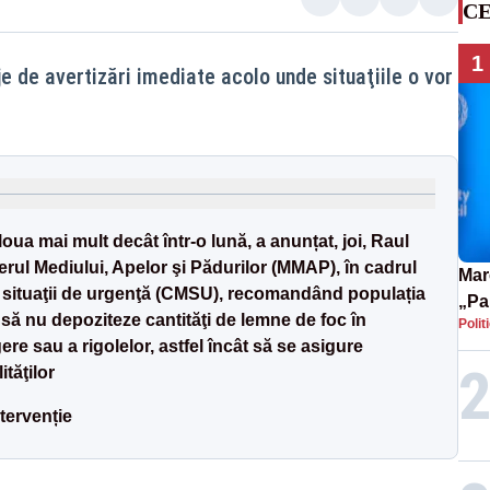
CE
1
de avertizări imediate acolo unde situaţiile o vor
oua mai mult decât într-o lună, a anunțat, joi, Raul
terul Mediului, Apelor şi Pădurilor (MMAP), în cadrul
Mar
u situaţii de urgenţă (CMSU), recomandând populația
„Pa
 să nu depoziteze cantităţi de lemne de foc în
Polit
pute
re sau a rigolelor, astfel încât să se asigure
tăţilor
tervenție