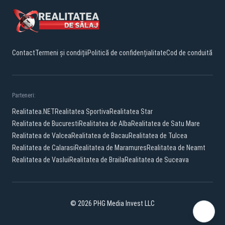
Contact
Termeni și condiții
Politică de confidențialitate
Cod de conduită
Parteneri:
Realitatea.NET
Realitatea Sportiva
Realitatea Star
Realitatea de Bucuresti
Realitatea de Alba
Realitatea de Satu Mare
Realitatea de Valcea
Realitatea de Bacau
Realitatea de Tulcea
Realitatea de Calarasi
Realitatea de Maramures
Realitatea de Neamt
Realitatea de Vaslui
Realitatea de Braila
Realitatea de Suceava
© 2026 PHG Media Invest LLC
Facebook
YouTube