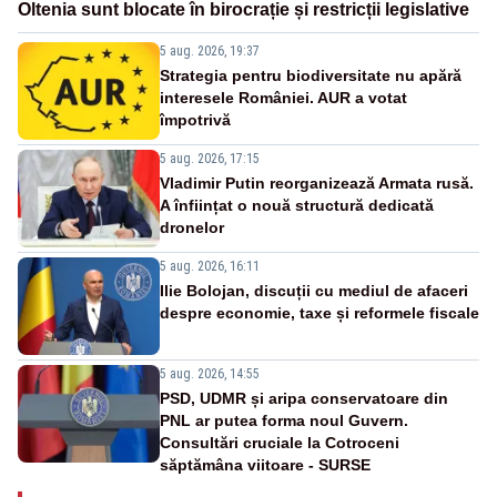
Oltenia sunt blocate în birocrație și restricții legislative
5 aug. 2026, 19:37
Strategia pentru biodiversitate nu apără
interesele României. AUR a votat
împotrivă
5 aug. 2026, 17:15
Vladimir Putin reorganizează Armata rusă.
A înființat o nouă structură dedicată
dronelor
5 aug. 2026, 16:11
Ilie Bolojan, discuții cu mediul de afaceri
despre economie, taxe și reformele fiscale
5 aug. 2026, 14:55
PSD, UDMR și aripa conservatoare din
PNL ar putea forma noul Guvern.
Consultări cruciale la Cotroceni
săptămâna viitoare - SURSE