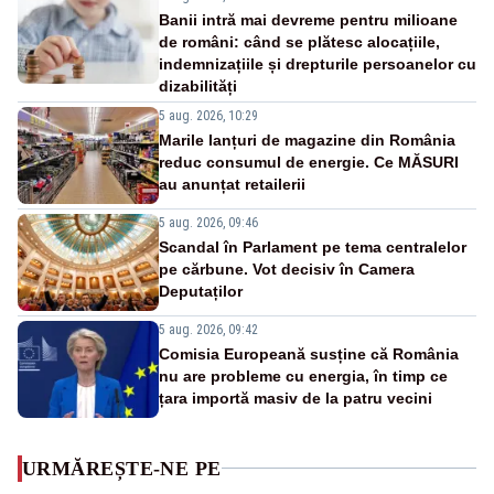
Banii intră mai devreme pentru milioane
de români: când se plătesc alocațiile,
indemnizațiile și drepturile persoanelor cu
dizabilități
5 aug. 2026, 10:29
Marile lanțuri de magazine din România
reduc consumul de energie. Ce MĂSURI
au anunțat retailerii
5 aug. 2026, 09:46
Scandal în Parlament pe tema centralelor
pe cărbune. Vot decisiv în Camera
Deputaților
5 aug. 2026, 09:42
Comisia Europeană susține că România
nu are probleme cu energia, în timp ce
țara importă masiv de la patru vecini
URMĂREȘTE-NE PE