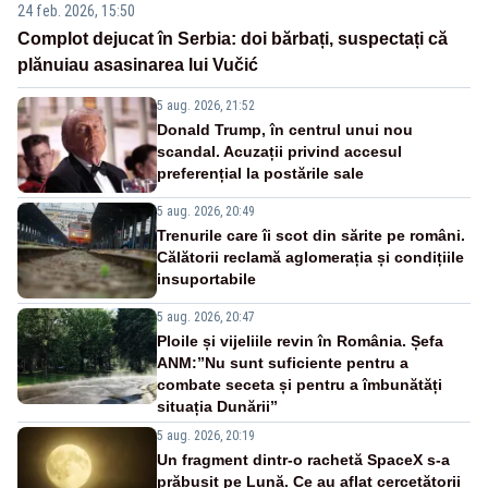
24 feb. 2026, 15:50
Complot dejucat în Serbia: doi bărbați, suspectați că
plănuiau asasinarea lui Vučić
5 aug. 2026, 21:52
Donald Trump, în centrul unui nou
scandal. Acuzații privind accesul
preferențial la postările sale
5 aug. 2026, 20:49
Trenurile care îi scot din sărite pe români.
Călătorii reclamă aglomerația și condițiile
insuportabile
5 aug. 2026, 20:47
Ploile și vijeliile revin în România. Șefa
ANM:”Nu sunt suficiente pentru a
combate seceta și pentru a îmbunătăți
situația Dunării”
5 aug. 2026, 20:19
Un fragment dintr-o rachetă SpaceX s-a
prăbușit pe Lună. Ce au aflat cercetătorii