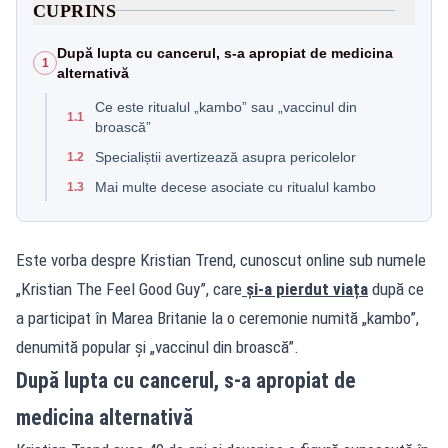
CUPRINS
După lupta cu cancerul, s-a apropiat de medicina
1
alternativă
Ce este ritualul „kambo” sau „vaccinul din
1.1
broască”
Specialiștii avertizează asupra pericolelor
1.2
Mai multe decese asociate cu ritualul kambo
1.3
Este vorba despre Kristian Trend, cunoscut online sub numele
„Kristian The Feel Good Guy”, care
și-a pierdut viața
după ce
a participat în Marea Britanie la o ceremonie numită „kambo”,
denumită popular și „vaccinul din broască”.
După lupta cu cancerul, s-a apropiat de
medicina alternativă