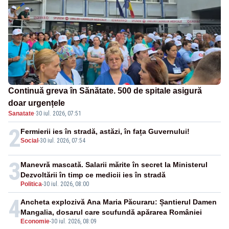
Continuă greva în Sănătate. 500 de spitale asigură
doar urgențele
Sanatate
·
30 iul. 2026, 07:51
2
Fermierii ies în stradă, astăzi, în fața Guvernului!
Social
-
30 iul. 2026, 07:54
3
Manevră mascată. Salarii mărite în secret la Ministerul
Dezvoltării în timp ce medicii ies în stradă
Politica
-
30 iul. 2026, 08:00
4
Ancheta explozivă Ana Maria Păcuraru: Șantierul Damen
Mangalia, dosarul care scufundă apărarea României
Economie
-
30 iul. 2026, 08:09