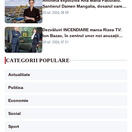
Ancheta explozivă Ana Maria Păcuraru:
Șantierul Damen Mangalia, dosarul care
scufundă apărarea României
30 iul. 2026, 08:09
Dezvăluiri INCENDIARE marca Rizea TV:
Ion Bazac, în centrul unor noi acuzații
publice
30 iul. 2026, 07:51
CATEGORII POPULARE
Actualitate
Politica
Economie
Social
Sport