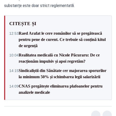
substanțe este doar strict reglementată.
CITEȘTE ȘI
Raed Arafat le cere românilor să se pregătească
12:53
pentru pene de curent. Ce trebuie să conțină kitul
de urgență
Realitatea medicală cu Nicole Păcuraru: De ce
10:04
reacționăm impulsiv și apoi regretăm?
Sindicaliștii din Sănătate cer majorarea sporurilor
14:15
la minimum 50% și schimbarea legii salarizării
CNAS pregătește eliminarea plafoanelor pentru
14:09
analizele medicale