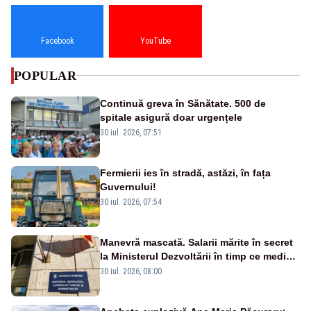
Facebook
YouTube
POPULAR
Continuă greva în Sănătate. 500 de
spitale asigură doar urgențele
30 iul. 2026, 07:51
Fermierii ies în stradă, astăzi, în fața
Guvernului!
30 iul. 2026, 07:54
Manevră mascată. Salarii mărite în secret
la Ministerul Dezvoltării în timp ce medicii
ies în stradă
30 iul. 2026, 08:00