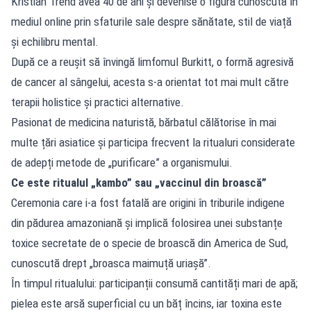
Kristian Trend avea 40 de ani și devenise o figură cunoscută în
mediul online prin sfaturile sale despre sănătate, stil de viață
și echilibru mental.
După ce a reușit să învingă limfomul Burkitt, o formă agresivă
de cancer al sângelui, acesta s-a orientat tot mai mult către
terapii holistice și practici alternative.
Pasionat de medicina naturistă, bărbatul călătorise în mai
multe țări asiatice și participa frecvent la ritualuri considerate
de adepți metode de „purificare” a organismului.
Ce este ritualul „kambo” sau „vaccinul din broască”
Ceremonia care i-a fost fatală are origini în triburile indigene
din pădurea amazoniană și implică folosirea unei substanțe
toxice secretate de o specie de broască din America de Sud,
cunoscută drept „broasca maimuță uriașă”.
În timpul ritualului: participanții consumă cantități mari de apă;
pielea este arsă superficial cu un băț încins, iar toxina este