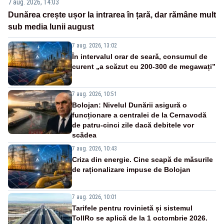
7 aug. 2026, 14:03
Dunărea crește ușor la intrarea în țară, dar rămâne mult
sub media lunii august
7 aug. 2026, 13:02
În intervalul orar de seară, consumul de
curent „a scăzut cu 200-300 de megawați”
7 aug. 2026, 10:51
Bolojan: Nivelul Dunării asigură o
funcționare a centralei de la Cernavodă
de patru-cinci zile dacă debitele vor
scădea
7 aug. 2026, 10:43
Criza din energie. Cine scapă de măsurile
de raționalizare impuse de Bolojan
7 aug. 2026, 10:01
Tarifele pentru rovinietă și sistemul
TollRo se aplică de la 1 octombrie 2026.