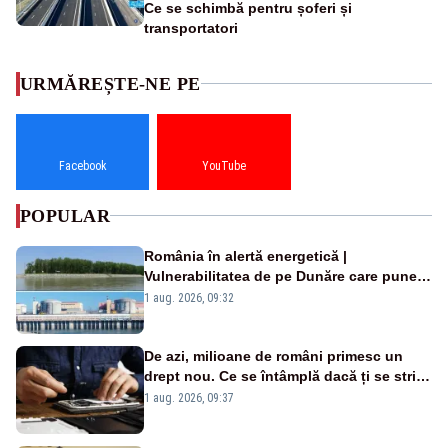
Ce se schimbă pentru șoferi și
transportatori
URMĂREȘTE-NE PE
Facebook
YouTube
POPULAR
România în alertă energetică |
Vulnerabilitatea de pe Dunăre care pune
în pericol Centrala Cernavodă era
1 aug. 2026, 09:32
cunoscută de pe vremea lui Ceaușescu
De azi, milioane de români primesc un
drept nou. Ce se întâmplă dacă ți se strică
un produs
1 aug. 2026, 09:37