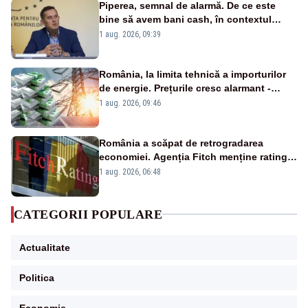
Piperea, semnal de alarmă. De ce este
bine să avem bani cash, în contextul
alertei energetice?
1 aug. 2026, 09:39
România, la limita tehnică a importurilor
de energie. Prețurile cresc alarmant -
Analiză Realitatea Plus
1 aug. 2026, 09:46
România a scăpat de retrogradarea
economiei. Agenția Fitch menține ratingul
„BBB-” cu perspectivă negativă
1 aug. 2026, 06:48
CATEGORII POPULARE
Actualitate
Politica
Economie