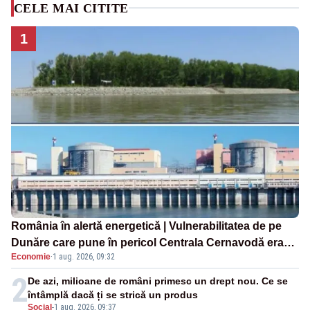
CELE MAI CITITE
1
România în alertă energetică | Vulnerabilitatea de pe
Dunăre care pune în pericol Centrala Cernavodă era
Economie
·
1 aug. 2026, 09:32
cunoscută de pe vremea lui Ceaușescu
2
De azi, milioane de români primesc un drept nou. Ce se
întâmplă dacă ți se strică un produs
Social
-
1 aug. 2026, 09:37