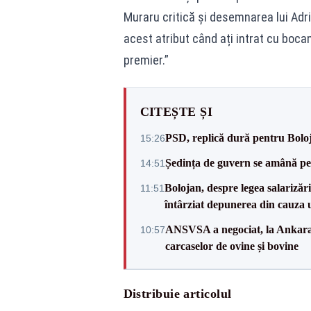
Muraru critică și desemnarea lui Adr
acest atribut când ați intrat cu boc
premier.”
CITEȘTE ȘI
PSD, replică dură pentru Boloj
15:26
Ședința de guvern se amână pen
14:51
Bolojan, despre legea salarizăr
11:51
întârziat depunerea din cauza u
ANSVSA a negociat, la Ankara, 
10:57
carcaselor de ovine și bovine
Distribuie articolul