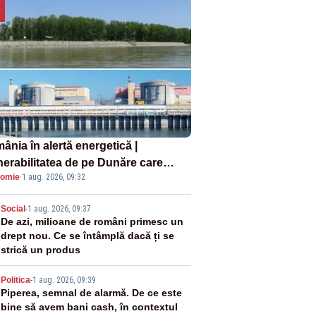
ânia în alertă energetică |
nerabilitatea de pe Dunăre care
omie
·
1 aug. 2026, 09:32
e în pericol Centrala Cernavodă era
oscută de pe vremea lui Ceaușescu
2
Social
-
1 aug. 2026, 09:37
De azi, milioane de români primesc un
drept nou. Ce se întâmplă dacă ți se
strică un produs
3
Politica
-
1 aug. 2026, 09:39
Piperea, semnal de alarmă. De ce este
bine să avem bani cash, în contextul