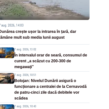
7 aug. 2026, 14:03
Dunărea crește ușor la intrarea în țară, dar
rămâne mult sub media lunii august
7 aug. 2026, 13:02
În intervalul orar de seară, consumul de
curent „a scăzut cu 200-300 de
megawați”
7 aug. 2026, 10:51
Bolojan: Nivelul Dunării asigură o
funcționare a centralei de la Cernavodă
de patru-cinci zile dacă debitele vor
scădea
7 aug. 2026, 10:43