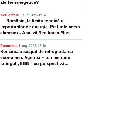
alertei energetice?
4
Actualitate
-
1 aug. 2026, 09:46
România, la limita tehnică a
importurilor de energie. Prețurile cresc
alarmant - Analiză Realitatea Plus
5
Economie
-
1 aug. 2026, 06:48
România a scăpat de retrogradarea
economiei. Agenția Fitch menține
ratingul „BBB-” cu perspectivă
negativă