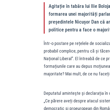
Agitație în tabăra lui Ilie Bol
formarea unei majorități parl
președintele Nicușor Dan că ar 
politice pentru a face o majorit
Într-o postare pe rețelele de sociali
probabil complice, pentru că și tăcere
Național Liberal”. El întreabă de ce 
formațiunile care au depus moțiunea
majoritate? Mai mult, de ce nu face
Deputatul amintește și declarația în
„Ce părere aveți despre atacul sistemu
democratic și proeuropean din Româ