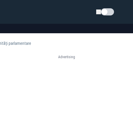
Schimba tema
rități parlamentare
Advertising