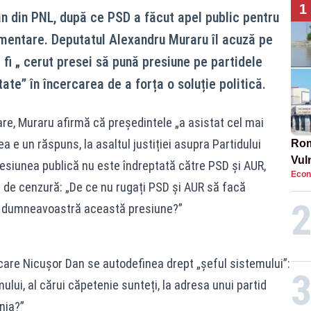
1
ojan din PNL, după ce PSD a făcut apel public pentru
amentare. Deputatul Alexandru Muraru îl acuză pe
fi „ cerut presei să pună presiune pe partidele
ate” în încercarea de a forța o soluție politică.
zare, Muraru afirmă că președintele „a asistat cel mai
a e un răspuns, la asaltul justiției asupra Partidului
Rom
Vul
presiunea publică nu este îndreptată către PSD și AUR,
Econ
pun
 de cenzură: „De ce nu rugați PSD și AUR să facă
cun
ți dumneavoastră această presiune?”
 care Nicușor Dan se autodefinea drept „șeful sistemului”:
lui, al cărui căpetenie sunteți, la adresa unui partid
nia?”