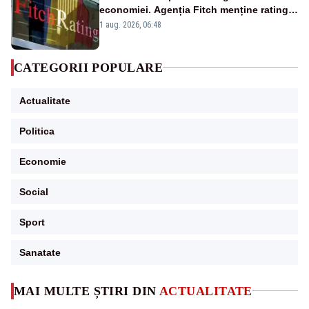
economiei. Agenția Fitch menține ratingul
„BBB-” cu perspectivă negativă
1 aug. 2026, 06:48
CATEGORII POPULARE
Actualitate
Politica
Economie
Social
Sport
Sanatate
MAI MULTE ȘTIRI DIN
ACTUALITATE