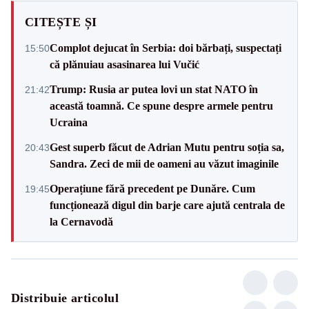
CITEȘTE ȘI
Complot dejucat în Serbia: doi bărbați, suspectați
15:50
că plănuiau asasinarea lui Vučić
Trump: Rusia ar putea lovi un stat NATO în
21:42
această toamnă. Ce spune despre armele pentru
Ucraina
Gest superb făcut de Adrian Mutu pentru soția sa,
20:43
Sandra. Zeci de mii de oameni au văzut imaginile
Operațiune fără precedent pe Dunăre. Cum
19:45
funcționează digul din barje care ajută centrala de
la Cernavodă
Distribuie articolul