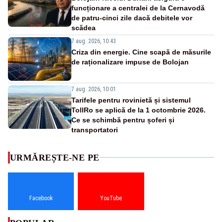
funcționare a centralei de la Cernavodă
de patru-cinci zile dacă debitele vor
scădea
7 aug. 2026, 10:43
Criza din energie. Cine scapă de măsurile
de raționalizare impuse de Bolojan
7 aug. 2026, 10:01
Tarifele pentru rovinietă și sistemul
TollRo se aplică de la 1 octombrie 2026.
Ce se schimbă pentru șoferi și
transportatori
URMĂREȘTE-NE PE
Facebook
YouTube