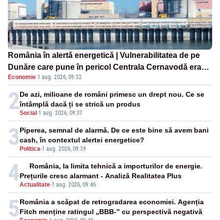
România în alertă energetică | Vulnerabilitatea de pe
Dunăre care pune în pericol Centrala Cernavodă era
Economie
·
1 aug. 2026, 09:32
cunoscută de pe vremea lui Ceaușescu
2
De azi, milioane de români primesc un drept nou. Ce se
întâmplă dacă ți se strică un produs
Social
-
1 aug. 2026, 09:37
3
Piperea, semnal de alarmă. De ce este bine să avem bani
cash, în contextul alertei energetice?
Politica
-
1 aug. 2026, 09:39
4
România, la limita tehnică a importurilor de energie.
Prețurile cresc alarmant - Analiză Realitatea Plus
Actualitate
-
1 aug. 2026, 09:46
5
România a scăpat de retrogradarea economiei. Agenția
Fitch menține ratingul „BBB-” cu perspectivă negativă