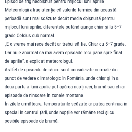
Episod de frig neobișnuit pentru mijlocul lunii aprilie
Meteorologii atrag atenția că valorile termice din această
perioadă sunt mai scăzute decât media obișnuită pentru
mijlocul lunii aprilie, diferențele putând ajunge chiar și la 5–7
grade Celsius sub normal.
„E o vreme mai rece decât ar trebui să fie. Chiar cu 5–7 grade.
Dar nu e anormal să mai avem episoade reci, până spre final
de aprilie”, a explicat meteorologul.
Astfel de episoade de răcire sunt considerate normale din
punct de vedere climatologic în România, unde chiar și în a
doua parte a lunii aprilie pot apărea nopți reci, brumă sau chiar
episoade de ninsoare în zonele montane.
În zilele următoare, temperaturile scăzute ar putea continua în
special în centrul țării, unde nopțile vor rămâne reci și cu
posibile episoade de brumă.