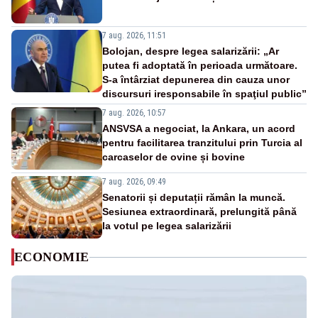
7 aug. 2026, 11:51
Bolojan, despre legea salarizării: „Ar
putea fi adoptată în perioada următoare.
S-a întârziat depunerea din cauza unor
discursuri iresponsabile în spaţiul public”
7 aug. 2026, 10:57
ANSVSA a negociat, la Ankara, un acord
pentru facilitarea tranzitului prin Turcia al
carcaselor de ovine și bovine
7 aug. 2026, 09:49
Senatorii și deputații rămân la muncă.
Sesiunea extraordinară, prelungită până
la votul pe legea salarizării
ECONOMIE