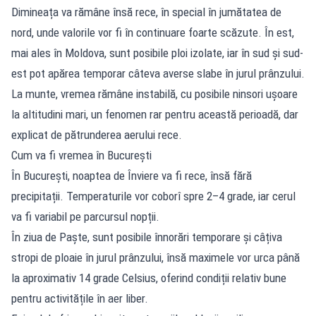
Dimineața va rămâne însă rece, în special în jumătatea de
nord, unde valorile vor fi în continuare foarte scăzute. În est,
mai ales în Moldova, sunt posibile ploi izolate, iar în sud și sud-
est pot apărea temporar câteva averse slabe în jurul prânzului.
La munte, vremea rămâne instabilă, cu posibile ninsori ușoare
la altitudini mari, un fenomen rar pentru această perioadă, dar
explicat de pătrunderea aerului rece.
Cum va fi vremea în București
În București, noaptea de Înviere va fi rece, însă fără
precipitații. Temperaturile vor coborî spre 2–4 grade, iar cerul
va fi variabil pe parcursul nopții.
În ziua de Paște, sunt posibile înnorări temporare și câțiva
stropi de ploaie în jurul prânzului, însă maximele vor urca până
la aproximativ 14 grade Celsius, oferind condiții relativ bune
pentru activitățile în aer liber.