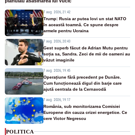
plănuiau asasinarea lui Vučić
7 aug. 2026, 21:42
Trump: Rusia ar putea lovi un stat NATO
în această toamnă. Ce spune despre
armele pentru Ucraina
7 aug. 2026, 20:43
Gest superb făcut de Adrian Mutu pentru
soția sa, Sandra. Zeci de mii de oameni au
văzut imaginile
7 aug. 2026, 19:45
Operațiune fără precedent pe Dunăre.
Cum funcționează digul din barje care
ajută centrala de la Cernavodă
7 aug. 2026, 19:17
România, sub monitorizarea Comisiei
Europene din cauza crizei energetice. Ce
cere Victor Negrescu
POLITICA