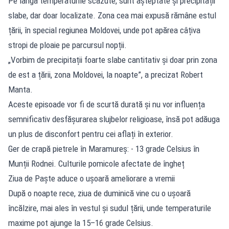
Pe lângă temperaturile scăzute, sunt așteptate și precipitații
slabe, dar doar localizate. Zona cea mai expusă rămâne estul
țării, în special regiunea Moldovei, unde pot apărea câțiva
stropi de ploaie pe parcursul nopții.
„Vorbim de precipitații foarte slabe cantitativ și doar prin zona
de est a țării, zona Moldovei, la noapte”, a precizat Robert
Manta.
Aceste episoade vor fi de scurtă durată și nu vor influența
semnificativ desfășurarea slujbelor religioase, însă pot adăuga
un plus de disconfort pentru cei aflați în exterior.
Ger de crapă pietrele în Maramureș: - 13 grade Celsius în
Munții Rodnei. Culturile pomicole afectate de îngheț
Ziua de Paște aduce o ușoară ameliorare a vremii
După o noapte rece, ziua de duminică vine cu o ușoară
încălzire, mai ales în vestul și sudul țării, unde temperaturile
maxime pot ajunge la 15–16 grade Celsius.