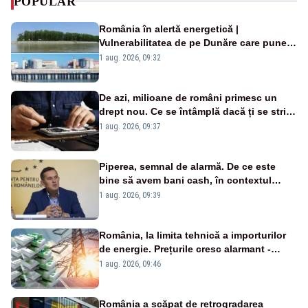
POPULAR
România în alertă energetică |
Vulnerabilitatea de pe Dunăre care pune
în pericol Centrala Cernavodă era
1 aug. 2026, 09:32
cunoscută de pe vremea lui Ceaușescu
De azi, milioane de români primesc un
drept nou. Ce se întâmplă dacă ți se strică
un produs
1 aug. 2026, 09:37
Piperea, semnal de alarmă. De ce este
bine să avem bani cash, în contextul
alertei energetice?
1 aug. 2026, 09:39
România, la limita tehnică a importurilor
de energie. Prețurile cresc alarmant -
Analiză Realitatea Plus
1 aug. 2026, 09:46
România a scăpat de retrogradarea