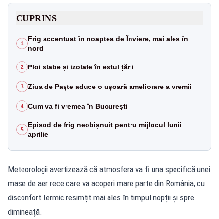
CUPRINS
Frig accentuat în noaptea de Înviere, mai ales în
1
nord
Ploi slabe și izolate în estul țării
2
Ziua de Paște aduce o ușoară ameliorare a vremii
3
Cum va fi vremea în București
4
Episod de frig neobișnuit pentru mijlocul lunii
5
aprilie
Meteorologii avertizează că atmosfera va fi una specifică unei
mase de aer rece care va acoperi mare parte din România, cu
disconfort termic resimțit mai ales în timpul nopții și spre
dimineață.