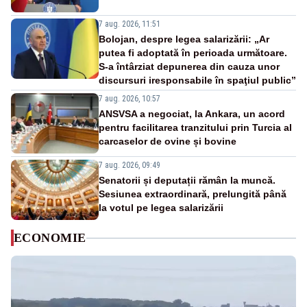
7 aug. 2026, 11:51
Bolojan, despre legea salarizării: „Ar
putea fi adoptată în perioada următoare.
S-a întârziat depunerea din cauza unor
discursuri iresponsabile în spaţiul public”
7 aug. 2026, 10:57
ANSVSA a negociat, la Ankara, un acord
pentru facilitarea tranzitului prin Turcia al
carcaselor de ovine și bovine
7 aug. 2026, 09:49
Senatorii și deputații rămân la muncă.
Sesiunea extraordinară, prelungită până
la votul pe legea salarizării
ECONOMIE