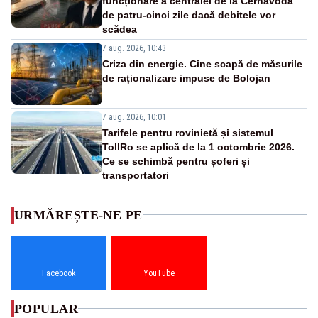
funcționare a centralei de la Cernavodă
de patru-cinci zile dacă debitele vor
scădea
7 aug. 2026, 10:43
Criza din energie. Cine scapă de măsurile
de raționalizare impuse de Bolojan
7 aug. 2026, 10:01
Tarifele pentru rovinietă și sistemul
TollRo se aplică de la 1 octombrie 2026.
Ce se schimbă pentru șoferi și
transportatori
URMĂREȘTE-NE PE
Facebook
YouTube
POPULAR