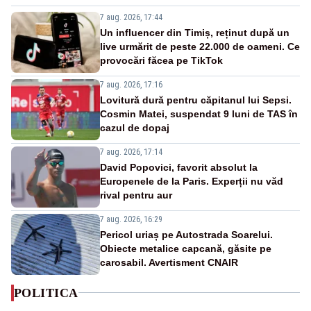
7 aug. 2026, 17:44
Un influencer din Timiș, reținut după un
live urmărit de peste 22.000 de oameni. Ce
provocări făcea pe TikTok
7 aug. 2026, 17:16
Lovitură dură pentru căpitanul lui Sepsi.
Cosmin Matei, suspendat 9 luni de TAS în
cazul de dopaj
7 aug. 2026, 17:14
David Popovici, favorit absolut la
Europenele de la Paris. Experții nu văd
rival pentru aur
7 aug. 2026, 16:29
Pericol uriaș pe Autostrada Soarelui.
Obiecte metalice capcană, găsite pe
carosabil. Avertisment CNAIR
POLITICA