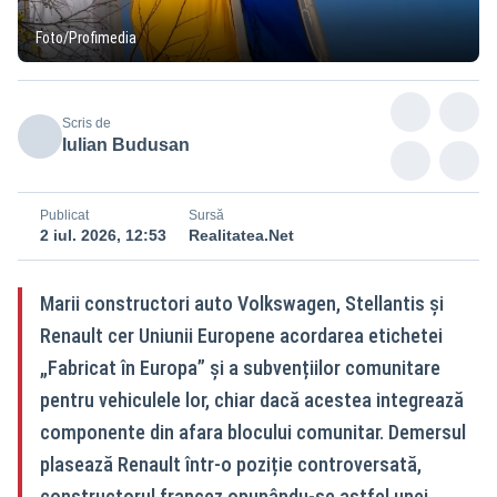
Foto/Profimedia
Scris de
Iulian Budusan
Publicat
Sursă
2 iul. 2026, 12:53
Realitatea.Net
Marii constructori auto Volkswagen, Stellantis și
Renault cer Uniunii Europene acordarea etichetei
„Fabricat în Europa” și a subvențiilor comunitare
pentru vehiculele lor, chiar dacă acestea integrează
componente din afara blocului comunitar. Demersul
plasează Renault într-o poziție controversată,
constructorul francez opunându-se astfel unei