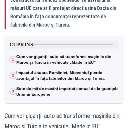
măsuri UE care ar fi protejat direct uzina Dacia din
România în fața concurenței reprezentate de
fabricile din Maroc și Turcia.
CUPRINS
Cum vor giganții auto să transforme mașinile din
1
Maroc și Turcia în vehicule „Made in EU”
Impactul asupra României: Mioveniul pierde
2
avantajul în fața fabricilor din Maroc și Turcia
Sute de mii de mașini importate anual de la granițele
3
Uniunii Europene
Cum vor giganții auto să transforme mașinile din
Maroc și Turcia în vehicule „Made in EU”