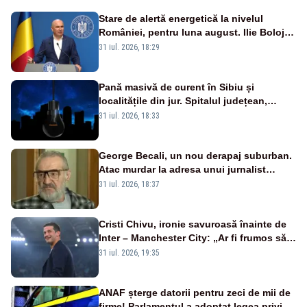
Stare de alertă energetică la nivelul
României, pentru luna august. Ilie Bolojan
a anunțat importuri și posibile restricții –
31 iul. 2026, 18:29
VIDEO
Pană masivă de curent în Sibiu și
localitățile din jur. Spitalul județean,
semafoarele, rețelele de telefonie, grav
31 iul. 2026, 18:33
afectate
George Becali, un nou derapaj suburban.
Atac murdar la adresa unui jurnalist
sportiv – AUDIO
31 iul. 2026, 18:37
Cristi Chivu, ironie savuroasă înainte de
Inter – Manchester City: „Ar fi frumos să
mai cumpărați și de la noi”
31 iul. 2026, 19:35
ANAF șterge datorii pentru zeci de mii de
firme! Parlamentul a adoptat legea privind