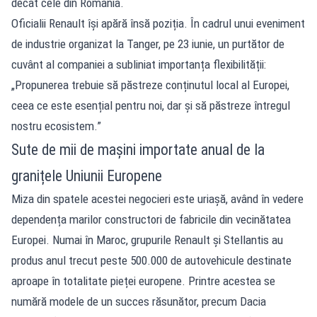
decât cele din România.
Oficialii Renault își apără însă poziția. În cadrul unui eveniment
de industrie organizat la Tanger, pe 23 iunie, un purtător de
cuvânt al companiei a subliniat importanța flexibilității:
„Propunerea trebuie să păstreze conținutul local al Europei,
ceea ce este esențial pentru noi, dar și să păstreze întregul
nostru ecosistem.”
Sute de mii de mașini importate anual de la
granițele Uniunii Europene
Miza din spatele acestei negocieri este uriașă, având în vedere
dependența marilor constructori de fabricile din vecinătatea
Europei. Numai în Maroc, grupurile Renault și Stellantis au
produs anul trecut peste 500.000 de autovehicule destinate
aproape în totalitate pieței europene. Printre acestea se
numără modele de un succes răsunător, precum Dacia