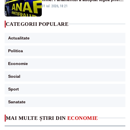
amnistia fiscală
31 iul. 2026, 18:21
CATEGORII POPULARE
Actualitate
Politica
Economie
Social
Sport
Sanatate
MAI MULTE ȘTIRI DIN
ECONOMIE