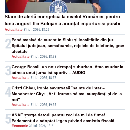
Stare de alertă energetică la nivelul României, pentru
luna august. Ilie Bolojan a anunțat importuri și posibile
Actualitate
·
31 iul. 2026, 18:29
restricții – VIDEO
2
Pană masivă de curent în Sibiu și localitățile din jur.
Spitalul județean, semafoarele, rețelele de telefonie, grav
afectate
Actualitate
-
31 iul. 2026, 18:33
3
George Becali, un nou derapaj suburban. Atac murdar la
adresa unui jurnalist sportiv – AUDIO
Actualitate
-
31 iul. 2026, 18:37
4
Cristi Chivu, ironie savuroasă înainte de Inter –
Manchester City: „Ar fi frumos să mai cumpărați și de la
noi”
Actualitate
-
31 iul. 2026, 19:35
5
ANAF șterge datorii pentru zeci de mii de firme!
Parlamentul a adoptat legea privind amnistia fiscală
Economie
-
31 iul. 2026, 18:21