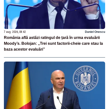
7 aug. 2026, 08:42
Daniel Onescu
România află astăzi ratingul de țară în urma evaluării
Moody’s. Bolojan: „Trei sunt factorii-cheie care stau la
baza acestor evaluări”