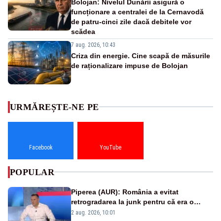
Bolojan: Nivelul Dunării asigură o
funcționare a centralei de la Cernavodă
de patru-cinci zile dacă debitele vor
scădea
7 aug. 2026, 10:43
Criza din energie. Cine scapă de măsurile
de raționalizare impuse de Bolojan
URMĂREȘTE-NE PE
Facebook
YouTube
POPULAR
Piperea (AUR): România a evitat
retrogradarea la junk pentru că era o
catastrofă pentru bănci și fondurile de
2 aug. 2026, 10:01