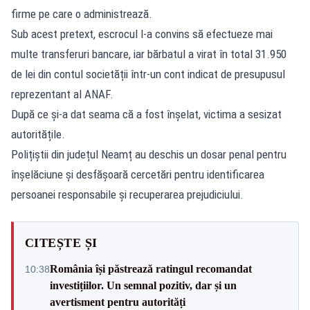
firme pe care o administrează.
Sub acest pretext, escrocul l-a convins să efectueze mai
multe transferuri bancare, iar bărbatul a virat în total 31.950
de lei din contul societății într-un cont indicat de presupusul
reprezentant al ANAF.
După ce și-a dat seama că a fost înșelat, victima a sesizat
autoritățile.
Polițiștii din județul Neamț au deschis un dosar penal pentru
înșelăciune și desfășoară cercetări pentru identificarea
persoanei responsabile și recuperarea prejudiciului.
CITEȘTE ȘI
România își păstrează ratingul recomandat
10:38
investițiilor. Un semnal pozitiv, dar și un
avertisment pentru autorități