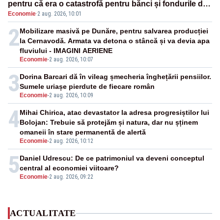
pentru că era o catastrofă pentru bănci și fondurile de
Economie
·
2 aug. 2026, 10:01
pensii
2
Mobilizare masivă pe Dunăre, pentru salvarea producției
la Cernavodă. Armata va detona o stâncă și va devia apa
fluviului - IMAGINI AERIENE
Economie
-
2 aug. 2026, 10:07
3
Dorina Barcari dă în vileag șmecheria înghețării pensiilor.
Sumele uriașe pierdute de fiecare român
Economie
-
2 aug. 2026, 10:09
4
Mihai Chirica, atac devastator la adresa progresiștilor lui
Bolojan: Trebuie să protejăm și natura, dar nu șținem
omaneii în stare permanentă de alertă
Economie
-
2 aug. 2026, 10:12
5
Daniel Udrescu: De ce patrimoniul va deveni conceptul
central al economiei viitoare?
Economie
-
2 aug. 2026, 09:22
ACTUALITATE