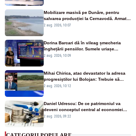
pensii
Mobilizare masivă pe Dunăre, pentru
salvarea producției la Cernavodă. Armata
va detona o stâncă și va devia apa
2 aug. 2026, 10:07
fluviului - IMAGINI AERIENE
Dorina Barcari dă în vileag șmecheria
înghețării pensiilor. Sumele uriașe
pierdute de fiecare român
2 aug. 2026, 10:09
Mihai Chirica, atac devastator la adresa
progresiștilor lui Bolojan: Trebuie să
protejăm și natura, dar nu șținem omaneii
2 aug. 2026, 10:12
în stare permanentă de alertă
Daniel Udrescu: De ce patrimoniul va
deveni conceptul central al economiei
viitoare?
2 aug. 2026, 09:22
CATEGORII POPULARE