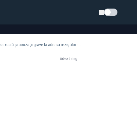
Schimba tema
Circ total în Parlament pe banii țării, cu Buzoianu și Miruță în prim-plan. Comentarii cu tentă sexuală și acuzații grave la adresa reziștilor - VIDEO
Advertising