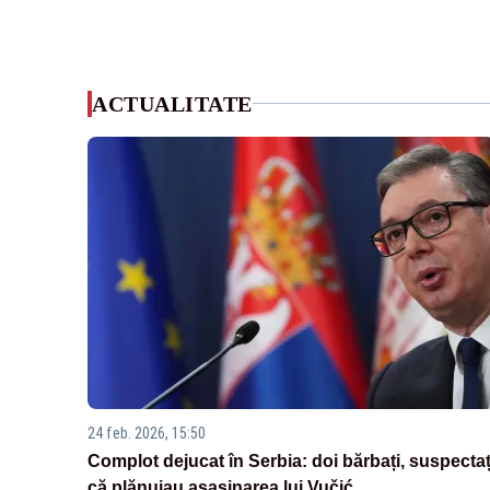
ACTUALITATE
24 feb. 2026, 15:50
Complot dejucat în Serbia: doi bărbați, suspectaț
că plănuiau asasinarea lui Vučić