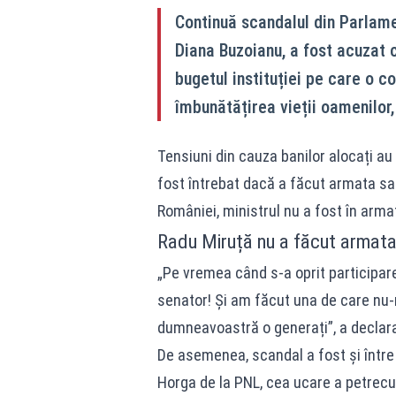
Continuă scandalul din Parlamen
Diana Buzoianu, a fost acuzat c
bugetul instituției pe care o 
îmbunătățirea vieții oamenilor
Tensiuni din cauza banilor alocați au
fost întrebat dacă a făcut armata s
României, ministrul nu a fost în armat
Radu Miruță nu a făcut armata
„Pe vremea când s-a oprit participar
senator! Și am făcut una de care nu-
dumneavoastră o generați”, a declara
De asemenea, scandal a fost și între 
Horga de la PNL, cea ucare a petrecut