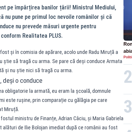
t pe împărțirea banilor țării! Ministrul Mediului,
ă nu pune pe primul loc nevoile românilor și că
conduce nu prevede măsuri urgente pentru
, conform Realitatea PLUS.
Rom
abi
 fost și în comisia de apărare, acolo unde Radu Miruță a
Polit
au știe să tragă cu arma. Se pare că deși conduce Armata
ă și nu știe nici să tragă cu arma.
, deși o conduce
ea obligatorie la armată, eu eram la școală, domnule
mi este rușine, prin comparație cu gălăgia pe care
t Miruță.
fostul ministru de Finanțe, Adrian Câciu, și Maria Gabriela
 alături de Ilie Bolojan imediat după ce românii au fost