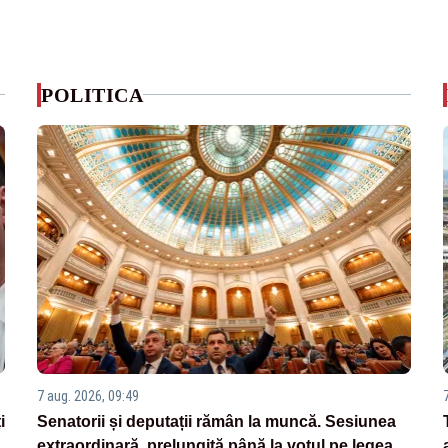
POLITICA
7 aug. 2026, 09:49
i
Senatorii și deputații rămân la muncă. Sesiunea
extraordinară, prelungită până la votul pe legea