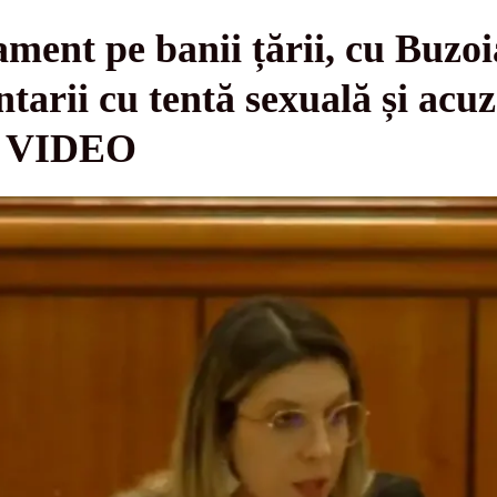
lament pe banii țării, cu Buzo
arii cu tentă sexuală și acuza
 - VIDEO