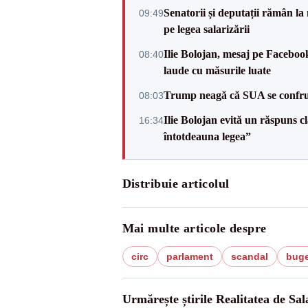
Senatorii și deputații rămân la
09:49
pe legea salarizării
Ilie Bolojan, mesaj pe Facebook
08:40
laude cu măsurile luate
Trump neagă că SUA se confru
08:03
Ilie Bolojan evită un răspuns c
16:34
întotdeauna legea”
Distribuie articolul
Mai multe articole despre
circ
parlament
scandal
buge
Urmărește știrile Realitatea de Sal