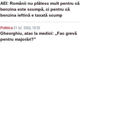
4
AEI: Românii nu plătesc mult pentru că
benzina este scumpă, ci pentru că
benzina ieftină e taxată scump
5
Politica
-
31 iul. 2026, 10:35
Gheorghiu, atac la medici: „Fac grevă
pentru majorări?”