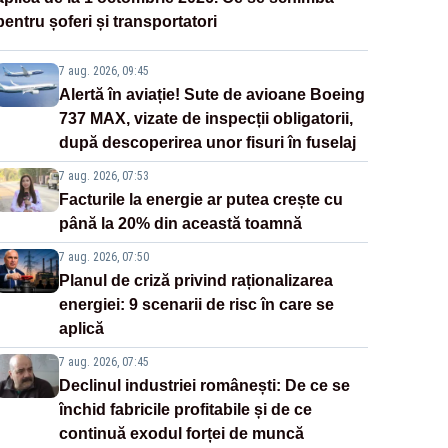
pentru șoferi și transportatori
7 aug. 2026, 09:45
Alertă în aviație! Sute de avioane Boeing
737 MAX, vizate de inspecții obligatorii,
după descoperirea unor fisuri în fuselaj
7 aug. 2026, 07:53
Facturile la energie ar putea crește cu
până la 20% din această toamnă
7 aug. 2026, 07:50
Planul de criză privind raționalizarea
energiei: 9 scenarii de risc în care se
aplică
7 aug. 2026, 07:45
Declinul industriei românești: De ce se
închid fabricile profitabile și de ce
continuă exodul forței de muncă