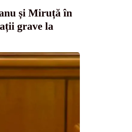
ianu și Miruță în
ții grave la