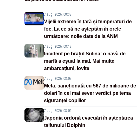
7 aug. 2026, 08:38
Vijelii extreme în țară și temperaturi de
foc. La ce să ne așteptăm în orele
următoare: noile date de la ANM
7 aug. 2026, 08:13
Incident pe brațul Sulina: o navă de
marfă a eșuat la mal. Mai multe
ambarcațiuni, lovite
7 aug. 2026, 08:07
Meta, sancționată cu 567 de milioane de
dolari în cel mai sever verdict pe tema
siguranței copiilor
7 aug. 2026, 08:01
Japonia ordonă evacuări în așteptarea
taifunului Dolphin