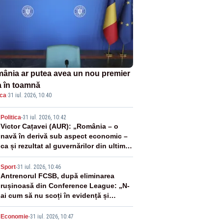
ânia ar putea avea un nou premier
a în toamnă
ica
·
31 iul. 2026, 10:40
2
Politica
-
31 iul. 2026, 10:42
Victor Cațavei (AUR): „România – o
navă în derivă sub aspect economic –
ca și rezultat al guvernărilor din ultimii
36 de ani”
3
Sport
-
31 iul. 2026, 10:46
Antrenorul FCSB, după eliminarea
rușinoasă din Conference League: „N-
ai cum să nu scoți în evidență și
lucrurile bune”
Economie
-
31 iul. 2026, 10:47