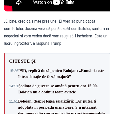
„Ei bine, cred că simte presiune. El vrea să pună capăt
conflictului, Ucraina vrea să pună capăt conflictului, suntem în
negocieri și vom vedea dacă vom reuși să-l încheiem. Este un
lucru îngrozitor”, a răspuns Trump.
CITEȘTE ȘI
PSD, replică dură pentru Bolojan: „România este
15:26
într-o situație de forță majoră”
Ședința de guvern se amână pentru ora 15:00.
14:51
Bolojan nu a obținut toate avizele
Bolojan, despre legea salarizării: „Ar putea fi
11:51
adoptată în perioada următoare. S-a întârziat
depunerea din cauza unor discursuri iresponsabile