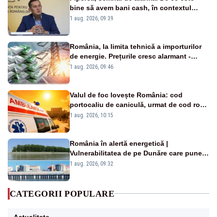
bine să avem bani cash, în contextul
alertei energetice?
1 aug. 2026, 09:39
România, la limita tehnică a importurilor
de energie. Prețurile cresc alarmant -
Analiză Realitatea Plus
1 aug. 2026, 09:46
Valul de foc lovește România: cod
portocaliu de caniculă, urmat de cod roșu
duminică. Temperaturile urcă spre 40°C
1 aug. 2026, 10:15
România în alertă energetică |
Vulnerabilitatea de pe Dunăre care pune
în pericol Centrala Cernavodă era
1 aug. 2026, 09:32
cunoscută de pe vremea lui Ceaușescu
CATEGORII POPULARE
Actualitate