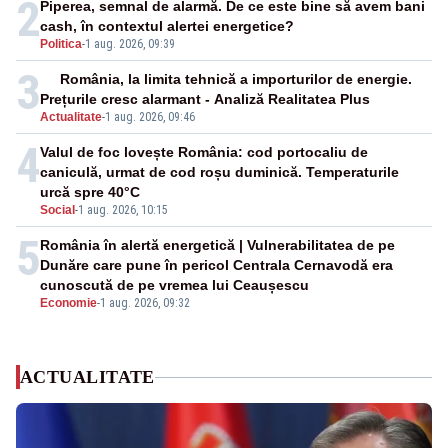
2
Piperea, semnal de alarmă. De ce este bine să avem bani
cash, în contextul alertei energetice?
Politica
-
1 aug. 2026, 09:39
3
România, la limita tehnică a importurilor de energie.
Prețurile cresc alarmant - Analiză Realitatea Plus
Actualitate
-
1 aug. 2026, 09:46
4
Valul de foc lovește România: cod portocaliu de
caniculă, urmat de cod roșu duminică. Temperaturile
urcă spre 40°C
Social
-
1 aug. 2026, 10:15
5
România în alertă energetică | Vulnerabilitatea de pe
Dunăre care pune în pericol Centrala Cernavodă era
cunoscută de pe vremea lui Ceaușescu
Economie
-
1 aug. 2026, 09:32
ACTUALITATE