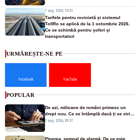
7 aug. 2026, 10:01
Tarifele pentru rovinietă și sistemul
TollRo se aplică de la 1 octombrie 2026.
Ce se schimbă pentru șoferi și
transportatori
URMĂREȘTE-NE PE
Facebook
YouTube
POPULAR
De azi, milioane de români primesc un
drept nou. Ce se întâmplă dacă ți se strică
un produs
1 aug. 2026, 09:37
Piperea, semnal de alarmă. De ce este