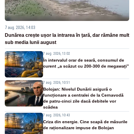
7 aug. 2026, 14:03
Dunărea crește ușor la intrarea în țară, dar rămâne mult
sub media lunii august
7 aug. 2026, 13:02
În intervalul orar de seară, consumul de
curent „a scăzut cu 200-300 de megawați”
7 aug. 2026, 10:51
Bolojan: Nivelul Dunării asigură o
funcționare a centralei de la Cernavodă
de patru-cinci zile dacă debitele vor
scădea
7 aug. 2026, 10:43
Criza din energie. Cine scapă de măsurile
de raționalizare impuse de Bolojan