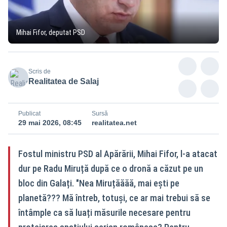
Mihai Fifor, deputat PSD
Scris de
Realitatea de Salaj
Publicat
Sursă
29 mai 2026, 08:45
realitatea.net
Fostul ministru PSD al Apărării, Mihai Fifor, l-a atacat
dur pe Radu Miruță după ce o dronă a căzut pe un
bloc din Galați. "Nea Miruțăăăă, mai ești pe
planetă??? Mă întreb, totuși, ce ar mai trebui să se
întâmple ca să luați măsurile necesare pentru