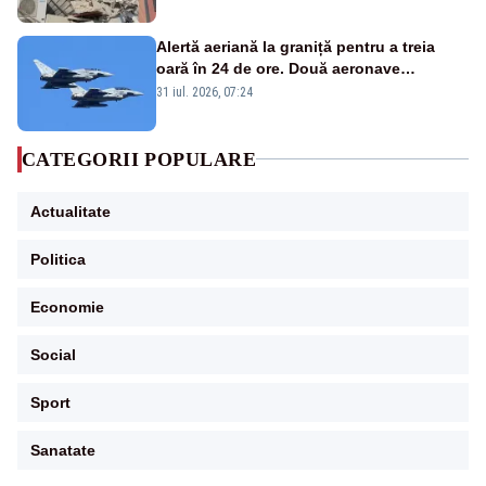
Alertă aeriană la graniță pentru a treia
oară în 24 de ore. Două aeronave
Eurofighter britanice au fost ridicate de la
31 iul. 2026, 07:24
sol
CATEGORII POPULARE
Actualitate
Politica
Economie
Social
Sport
Sanatate