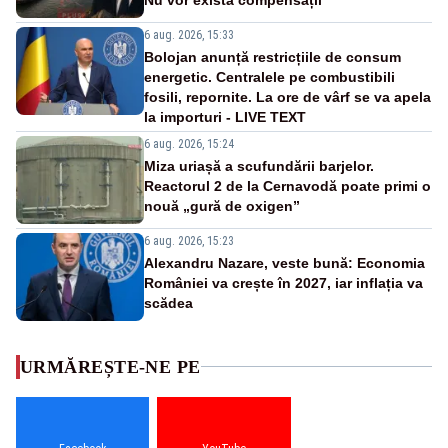
6 aug. 2026, 15:33
Bolojan anunță restricțiile de consum
energetic. Centralele pe combustibili
fosili, repornite. La ore de vârf se va apela
la importuri - LIVE TEXT
6 aug. 2026, 15:24
Miza uriașă a scufundării barjelor.
Reactorul 2 de la Cernavodă poate primi o
nouă „gură de oxigen”
6 aug. 2026, 15:23
Alexandru Nazare, veste bună: Economia
României va crește în 2027, iar inflația va
scădea
URMĂREȘTE-NE PE