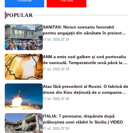
Facebook
YouTube
POPULAR
SANITAS: Niciun scenariu favorabil
pentru angajații din sănătate în proiectul
Legii salarizării
31 iul. 2026, 07:29
ANM a emis cod galben și cod portocaliu
de caniculă. Temperaturile urcă până la 38
de grade, iar nopțile devin tropicale
31 iul. 2026, 07:39
Atac fără precedent al Rusiei. O fabrică de
drone din Kiev deținută de o companie
americană, distrusă de o rachetă
31 iul. 2026, 07:40
rusească
ITALIA: 7 persoane, dispărute după
prăbușirea unei clădiri în Sicilia | VIDEO
31 iul. 2026, 07:50