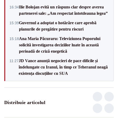
Ilie Bolojan evită un răspuns clar despre averea
16:34
partenerei sale: „Am respectat întotdeauna legea”
Guvernul a adoptat o hotărâre care aprobă
15:39
planurile de pregătire pentru riscuri
Ana Maria Păcuraru: Televiziunea Poporului
15:18
solicită investigarea deciziilor luate în această
perioadă de criză enegetică
JD Vance anunță negocieri de pace dificile și
11:27
îndelungate cu Iranul, în timp ce Teheranul neagă
existența discuțiilor cu SUA
Distribuie articolul