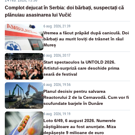
Complot dejucat în Serbia: doi bărbați, suspectați că
plănuiau asasinarea lui Vučić
6 aug. 2026, 21:39
Vremea a făcut prăpăd după caniculă. Doi
bărbați au murit loviți de trăsnet în râul
Mureș
6 aug. 2026, 20:17
Start spectaculos la UNTOLD 2026.
Artistul-surpriză care deschide prima
seară de festival
6 aug. 2026, 19:56
Planul decisiv pentru salvarea
Reactorului 2 de la Cernavodă. Cum vor fi
scufundate barjele în Dunăre
6 aug. 2026, 19:19
Loto 6/49, 6 august 2026. Numerele
câștigătoare au fost anunțate. Miza
depășește 9 milioane de euro