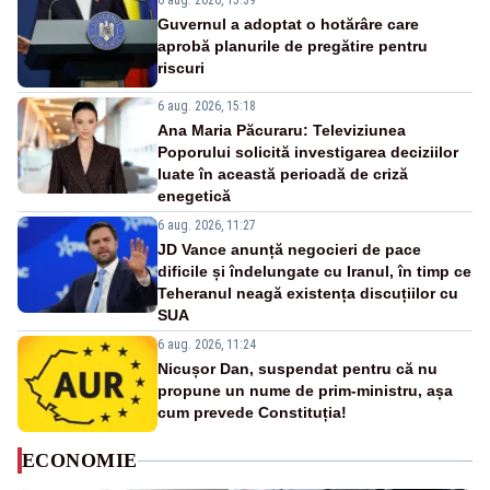
6 aug. 2026, 15:39
Guvernul a adoptat o hotărâre care
aprobă planurile de pregătire pentru
riscuri
6 aug. 2026, 15:18
Ana Maria Păcuraru: Televiziunea
Poporului solicită investigarea deciziilor
luate în această perioadă de criză
enegetică
6 aug. 2026, 11:27
JD Vance anunță negocieri de pace
dificile și îndelungate cu Iranul, în timp ce
Teheranul neagă existența discuțiilor cu
SUA
6 aug. 2026, 11:24
Nicușor Dan, suspendat pentru că nu
propune un nume de prim-ministru, așa
cum prevede Constituția!
ECONOMIE