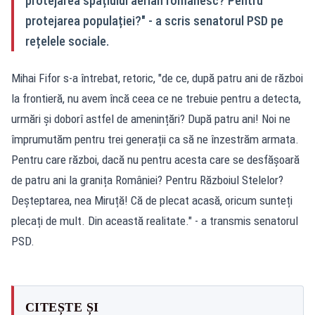
protejarea spațiului aerian românesc? Pentru
protejarea populației?" - a scris senatorul PSD pe
rețelele sociale.
Mihai Fifor s-a întrebat, retoric, "de ce, după patru ani de război
la frontieră, nu avem încă ceea ce ne trebuie pentru a detecta,
urmări și doborî astfel de amenințări? După patru ani! Noi ne
împrumutăm pentru trei generații ca să ne înzestrăm armata.
Pentru care război, dacă nu pentru acesta care se desfășoară
de patru ani la granița României? Pentru Războiul Stelelor?
Deșteptarea, nea Miruță! Că de plecat acasă, oricum sunteți
plecați de mult. Din această realitate." - a transmis senatorul
PSD.
CITEȘTE ȘI