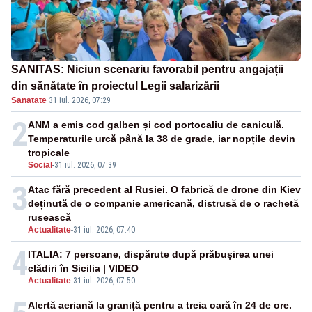
SANITAS: Niciun scenariu favorabil pentru angajații
din sănătate în proiectul Legii salarizării
Sanatate
·
31 iul. 2026, 07:29
2
ANM a emis cod galben și cod portocaliu de caniculă.
Temperaturile urcă până la 38 de grade, iar nopțile devin
tropicale
Social
-
31 iul. 2026, 07:39
3
Atac fără precedent al Rusiei. O fabrică de drone din Kiev
deținută de o companie americană, distrusă de o rachetă
rusească
Actualitate
-
31 iul. 2026, 07:40
4
ITALIA: 7 persoane, dispărute după prăbușirea unei
clădiri în Sicilia | VIDEO
Actualitate
-
31 iul. 2026, 07:50
Alertă aeriană la graniță pentru a treia oară în 24 de ore.