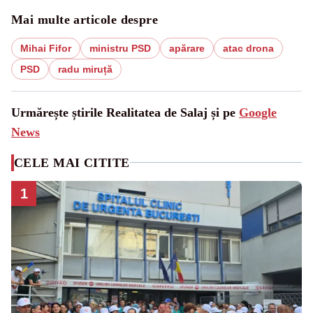
Mai multe articole despre
Mihai Fifor
ministru PSD
apărare
atac drona
PSD
radu miruță
Urmărește știrile Realitatea de Salaj și pe
Google
News
CELE MAI CITITE
1