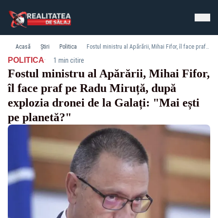
Acasă
Știri
Politica
Fostul ministru al Apărării, Mihai Fifor, îl face praf pe Radu Miruță, după explozia dronei de la Galați: "Mai ești pe planetă?"
·
POLITICA
1 min citire
Fostul ministru al Apărării, Mihai Fifor,
îl face praf pe Radu Miruță, după
explozia dronei de la Galați: "Mai ești
pe planetă?"