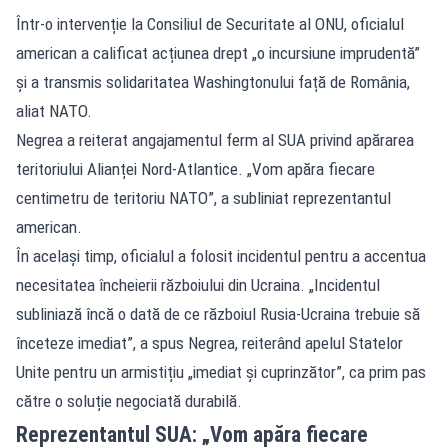
Într-o intervenție la Consiliul de Securitate al ONU, oficialul
american a calificat acțiunea drept „o incursiune imprudentă”
și a transmis solidaritatea Washingtonului față de România,
aliat NATO.
Negrea a reiterat angajamentul ferm al SUA privind apărarea
teritoriului Alianței Nord-Atlantice. „Vom apăra fiecare
centimetru de teritoriu NATO”, a subliniat reprezentantul
american.
În același timp, oficialul a folosit incidentul pentru a accentua
necesitatea încheierii războiului din Ucraina. „Incidentul
subliniază încă o dată de ce războiul Rusia-Ucraina trebuie să
înceteze imediat”, a spus Negrea, reiterând apelul Statelor
Unite pentru un armistițiu „imediat și cuprinzător”, ca prim pas
către o soluție negociată durabilă.
Reprezentantul SUA: „Vom apăra fiecare