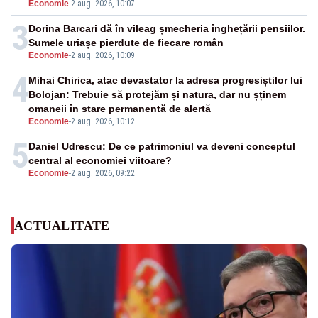
Economie
-
2 aug. 2026, 10:07
3
Dorina Barcari dă în vileag șmecheria înghețării pensiilor.
Sumele uriașe pierdute de fiecare român
Economie
-
2 aug. 2026, 10:09
4
Mihai Chirica, atac devastator la adresa progresiștilor lui
Bolojan: Trebuie să protejăm și natura, dar nu șținem
omaneii în stare permanentă de alertă
Economie
-
2 aug. 2026, 10:12
5
Daniel Udrescu: De ce patrimoniul va deveni conceptul
central al economiei viitoare?
Economie
-
2 aug. 2026, 09:22
ACTUALITATE