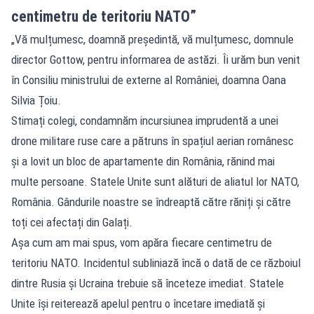
centimetru de teritoriu NATO”
„Vă mulțumesc, doamnă președintă, vă mulțumesc, domnule
director Gottow, pentru informarea de astăzi. Îi urăm bun venit
în Consiliu ministrului de externe al României, doamna Oana
Silvia Țoiu.
Stimați colegi, condamnăm incursiunea imprudentă a unei
drone militare ruse care a pătruns în spațiul aerian românesc
și a lovit un bloc de apartamente din România, rănind mai
multe persoane. Statele Unite sunt alături de aliatul lor NATO,
România. Gândurile noastre se îndreaptă către răniți și către
toți cei afectați din Galați.
Așa cum am mai spus, vom apăra fiecare centimetru de
teritoriu NATO. Incidentul subliniază încă o dată de ce războiul
dintre Rusia și Ucraina trebuie să înceteze imediat. Statele
Unite își reiterează apelul pentru o încetare imediată și