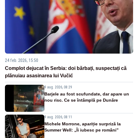
24 feb. 2026, 15:50
Complot dejucat în Serbia: doi bărbați, suspectați că
plănuiau asasinarea lui Vučić
9 aug. 2026, 08:29
Barjele au fost scufundate, dar apare un
nou risc. Ce se întâmplă pe Dunăre
9 aug. 2026, 08:11
Michele Morrone, apariție surpriză la
Summer Well: „Îi iubesc pe români”