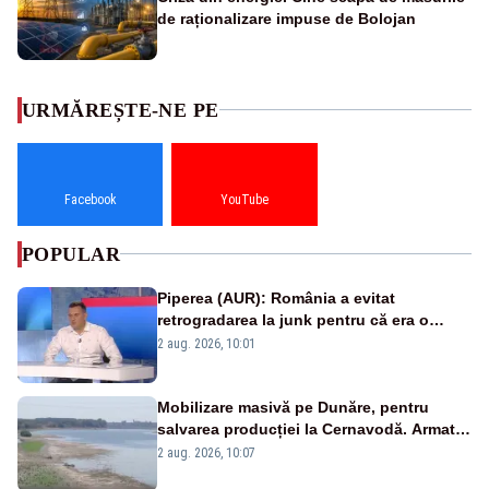
de raționalizare impuse de Bolojan
URMĂREȘTE-NE PE
Facebook
YouTube
POPULAR
Piperea (AUR): România a evitat
retrogradarea la junk pentru că era o
catastrofă pentru bănci și fondurile de
2 aug. 2026, 10:01
pensii
Mobilizare masivă pe Dunăre, pentru
salvarea producției la Cernavodă. Armata
va detona o stâncă și va devia apa
2 aug. 2026, 10:07
fluviului - IMAGINI AERIENE