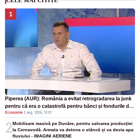
CELE MAI CITITE
1
Piperea (AUR): România a evitat retrogradarea la junk
pentru că era o catastrofă pentru bănci și fondurile de
Economie
·
2 aug. 2026, 10:01
pensii
2
Mobilizare masivă pe Dunăre, pentru salvarea producției
la Cernavodă. Armata va detona o stâncă și va devia apa
fluviului - IMAGINI AERIENE