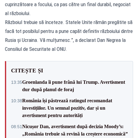
cuprinzătoare a focului, ca pas către un final durabil, negociat
al războiului.
Războiul trebuie să înceteze. Statele Unite rămân pregătite să
facă tot posibilul pentru a pune capăt definitiv războiului dintre
Rusia și Ucraina. Vă mulțumesc.”, a declarat Dan Negrea la
Consiliul de Securitate al ONU.
CITEȘTE ȘI
Groenlanda îi pune frână lui Trump. Avertisment
13:35
dur după planul de foraj
România își păstrează ratingul recomandat
10:38
investițiilor. Un semnal pozitiv, dar și un
avertisment pentru autorități
Nicușor Dan, avertisment după decizia Moody’s:
08:51
„România trebuie să revină la creștere economică”