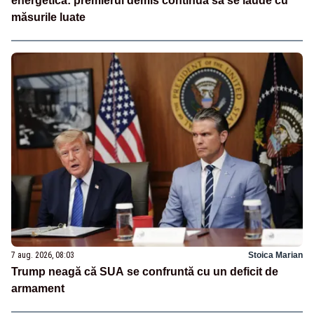
energetică: premierul demis continuă să se laude cu
măsurile luate
7 aug. 2026, 08:03
Stoica Marian
Trump neagă că SUA se confruntă cu un deficit de
armament