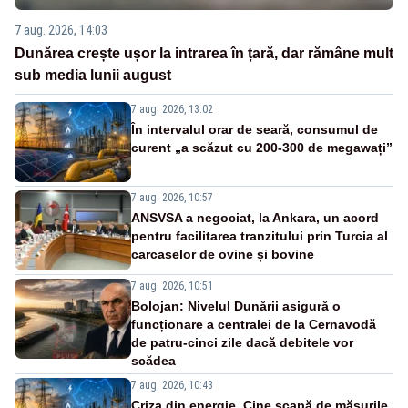
7 aug. 2026, 14:03
Dunărea crește ușor la intrarea în țară, dar rămâne mult
sub media lunii august
7 aug. 2026, 13:02
În intervalul orar de seară, consumul de
curent „a scăzut cu 200-300 de megawați”
7 aug. 2026, 10:57
ANSVSA a negociat, la Ankara, un acord
pentru facilitarea tranzitului prin Turcia al
carcaselor de ovine și bovine
7 aug. 2026, 10:51
Bolojan: Nivelul Dunării asigură o
funcționare a centralei de la Cernavodă
de patru-cinci zile dacă debitele vor
scădea
7 aug. 2026, 10:43
Criza din energie. Cine scapă de măsurile