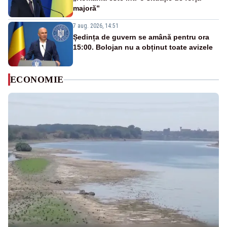
majoră”
7 aug. 2026, 14:51
Ședința de guvern se amână pentru ora
15:00. Bolojan nu a obținut toate avizele
ECONOMIE