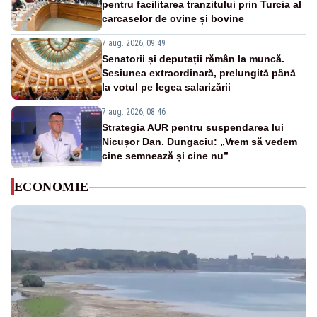
pentru facilitarea tranzitului prin Turcia al
carcaselor de ovine și bovine
7 aug. 2026, 09:49
Senatorii și deputații rămân la muncă.
Sesiunea extraordinară, prelungită până
la votul pe legea salarizării
7 aug. 2026, 08:46
Strategia AUR pentru suspendarea lui
Nicușor Dan. Dungaciu: „Vrem să vedem
cine semnează și cine nu”
ECONOMIE