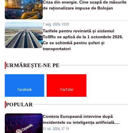
Criza din energie. Cine scapă de măsurile
de raționalizare impuse de Bolojan
7 aug. 2026, 10:01
Tarifele pentru rovinietă și sistemul
TollRo se aplică de la 1 octombrie 2026.
Ce se schimbă pentru șoferi și
transportatori
URMĂREȘTE-NE PE
Facebook
YouTube
POPULAR
Comisia Europeană intervine după
incidentele cu inteligența artificială.
OpenAI și Anthropic, vizate
31 iul. 2026, 17:19