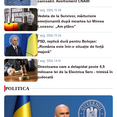
carosabil. Avertisment CNAIR
7 aug. 2026, 15:38
Vedeta de la Survivor, mărturisire
emoționantă după moartea lui Mircea
Lucescu: „Am plâns”
7 aug. 2026, 15:26
PSD, replică dură pentru Bolojan:
„România este într-o situație de forță
majoră”
7 aug. 2026, 14:41
Directoarea care a delapidat peste 4,5
milioane lei de la Electrica Serv - trimisă în
judecată
POLITICA