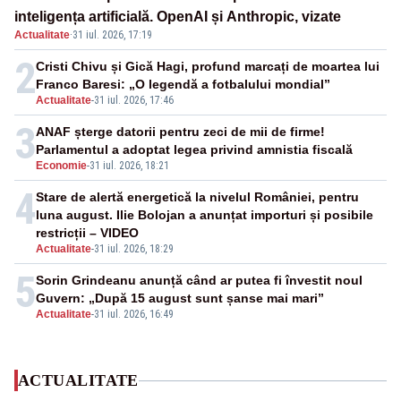
inteligența artificială. OpenAI și Anthropic, vizate
Actualitate
·
31 iul. 2026, 17:19
2
Cristi Chivu și Gică Hagi, profund marcați de moartea lui
Franco Baresi: „O legendă a fotbalului mondial”
Actualitate
-
31 iul. 2026, 17:46
3
ANAF șterge datorii pentru zeci de mii de firme!
Parlamentul a adoptat legea privind amnistia fiscală
Economie
-
31 iul. 2026, 18:21
4
Stare de alertă energetică la nivelul României, pentru
luna august. Ilie Bolojan a anunțat importuri și posibile
restricții – VIDEO
Actualitate
-
31 iul. 2026, 18:29
5
Sorin Grindeanu anunță când ar putea fi învestit noul
Guvern: „După 15 august sunt șanse mai mari”
Actualitate
-
31 iul. 2026, 16:49
ACTUALITATE