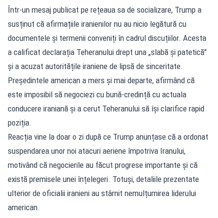
Într-un mesaj publicat pe rețeaua sa de socializare, Trump a
susținut că afirmațiile iranienilor nu au nicio legătură cu
documentele și termenii conveniți în cadrul discuțiilor. Acesta
a calificat declarația Teheranului drept una „slabă și patetică”
și a acuzat autoritățile iraniene de lipsă de sinceritate.
Președintele american a mers și mai departe, afirmând că
este imposibil să negociezi cu bună-credință cu actuala
conducere iraniană și a cerut Teheranului să își clarifice rapid
poziția.
Reacția vine la doar o zi după ce Trump anunțase că a ordonat
suspendarea unor noi atacuri aeriene împotriva Iranului,
motivând că negocierile au făcut progrese importante și că
există premisele unei înțelegeri. Totuși, detaliile prezentate
ulterior de oficialii iranieni au stârnit nemulțumirea liderului
american.