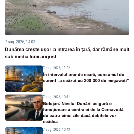
7 aug. 2026, 14:03
Dunărea crește ușor la intrarea în țară, dar rămâne mult
sub media lunii august
7 aug. 2026, 13:02
În intervalul orar de seară, consumul de
curent „a scăzut cu 200-300 de megawați”
7 aug. 2026, 10:51
Bolojan: Nivelul Dunării asigură o
funcționare a centralei de la Cernavodă
de patru-cinci zile dacă debitele vor
scădea
7 aug. 2026, 10:43