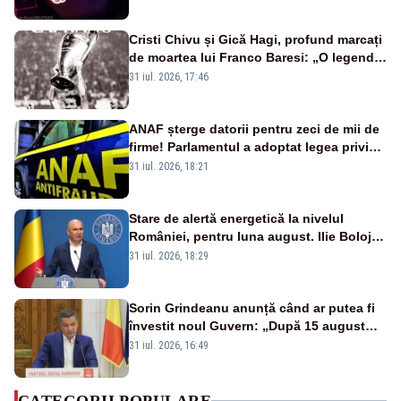
Cristi Chivu și Gică Hagi, profund marcați
de moartea lui Franco Baresi: „O legendă
a fotbalului mondial”
31 iul. 2026, 17:46
ANAF șterge datorii pentru zeci de mii de
firme! Parlamentul a adoptat legea privind
amnistia fiscală
31 iul. 2026, 18:21
Stare de alertă energetică la nivelul
României, pentru luna august. Ilie Bolojan
a anunțat importuri și posibile restricții –
31 iul. 2026, 18:29
VIDEO
Sorin Grindeanu anunță când ar putea fi
învestit noul Guvern: „După 15 august
sunt șanse mai mari”
31 iul. 2026, 16:49
CATEGORII POPULARE