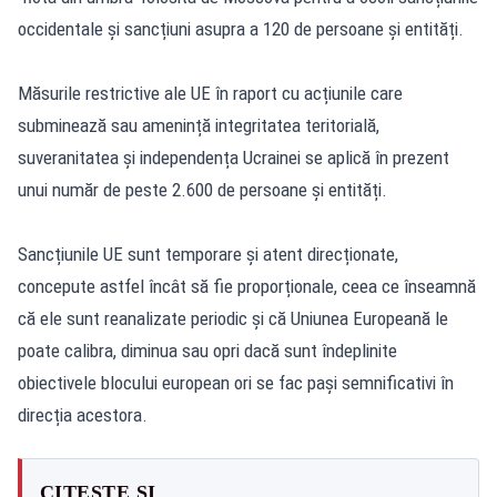
occidentale și sancțiuni asupra a 120 de persoane și entități.
Măsurile restrictive ale UE în raport cu acțiunile care
subminează sau amenință integritatea teritorială,
suveranitatea și independența Ucrainei se aplică în prezent
unui număr de peste 2.600 de persoane și entități.
Sancțiunile UE sunt temporare și atent direcționate,
concepute astfel încât să fie proporționale, ceea ce înseamnă
că ele sunt reanalizate periodic și că Uniunea Europeană le
poate calibra, diminua sau opri dacă sunt îndeplinite
obiectivele blocului european ori se fac pași semnificativi în
direcția acestora.
CITEȘTE ȘI