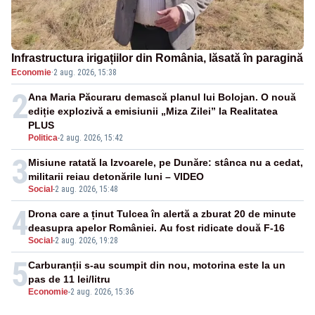
Infrastructura irigațiilor din România, lăsată în paragină
Economie
·
2 aug. 2026, 15:38
2
Ana Maria Păcuraru demască planul lui Bolojan. O nouă
ediție explozivă a emisiunii „Miza Zilei” la Realitatea
PLUS
Politica
-
2 aug. 2026, 15:42
3
Misiune ratată la Izvoarele, pe Dunăre: stânca nu a cedat,
militarii reiau detonările luni – VIDEO
Social
-
2 aug. 2026, 15:48
4
Drona care a ținut Tulcea în alertă a zburat 20 de minute
deasupra apelor României. Au fost ridicate două F-16
Social
-
2 aug. 2026, 19:28
5
Carburanții s-au scumpit din nou, motorina este la un
pas de 11 lei/litru
Economie
-
2 aug. 2026, 15:36