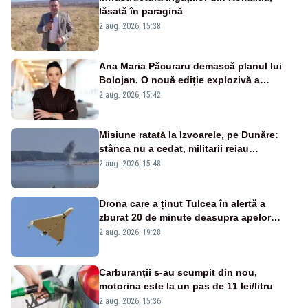
lăsată în paragină
2 aug. 2026, 15:38
Ana Maria Păcuraru demască planul lui
Bolojan. O nouă ediție explozivă a
emisiunii „Miza Zilei” la Realitatea PLUS
2 aug. 2026, 15:42
Misiune ratată la Izvoarele, pe Dunăre:
stânca nu a cedat, militarii reiau
detonările luni – VIDEO
2 aug. 2026, 15:48
Drona care a ținut Tulcea în alertă a
zburat 20 de minute deasupra apelor
României. Au fost ridicate două F-16
2 aug. 2026, 19:28
Carburanții s-au scumpit din nou,
motorina este la un pas de 11 lei/litru
2 aug. 2026, 15:36