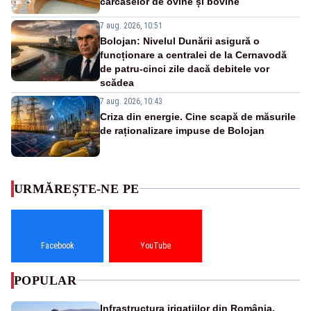
carcaselor de ovine și bovine
7 aug. 2026, 10:51
Bolojan: Nivelul Dunării asigură o
funcționare a centralei de la Cernavodă
de patru-cinci zile dacă debitele vor
scădea
7 aug. 2026, 10:43
Criza din energie. Cine scapă de măsurile
de raționalizare impuse de Bolojan
URMĂREȘTE-NE PE
Facebook
YouTube
POPULAR
Infrastructura irigațiilor din România,