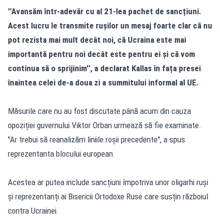
''Avansăm într-adevăr cu al 21-lea pachet de sancțiuni.
Acest lucru le transmite rușilor un mesaj foarte clar că nu
pot rezista mai mult decât noi, că Ucraina este mai
importantă pentru noi decât este pentru ei și că vom
continua să o sprijinim'', a declarat Kallas în fața presei
înaintea celei de-a doua zi a summitului informal al UE.
Măsurile care nu au fost discutate până acum din cauza
opoziției guvernului Viktor Orban urmează să fie examinate.
''Ar trebui să reanalizăm liniile roșii precedente'', a spus
reprezentanta blocului european.
Acestea ar putea include sancțiuni împotriva unor oligarhi ruși
și reprezentanți ai Bisericii Ortodoxe Ruse care susțin războiul
contra Ucrainei.