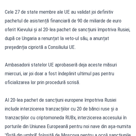
Cele 27 de state membre ale UE au validat joi definitiv
pachetul de asistență financiară de 90 de miliarde de euro
oferit Kievului și al 20-lea pachet de sancțiuni împotriva Rusiei,
după ce Ungaria a renunțat la veto-ul său, a anunțat
președinția cipriotă a Consiliului UE.
Ambasadorii statelor UE aprobaseră deja aceste măsuri
miercuri, iar joi doar a fost îndeplinit ultimul pas pentru
oficializarea lor prin procedură scrisă.
Al 20-lea pachet de sancțiuni europene împotriva Rusiei
include interzicerea tranzacțiilor cu 20 de bănci ruse și a
tranzacțiilor cu criptomoneda RUBx, interzicerea accesului în
porturile din Uniunea Europeană pentru noi nave din așa-numita
'flotă din umbră' folosită de Moscova pentru a ocoli sancțiunile