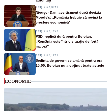
autorități
8 aug. 2026, 08:51
Nicușor Dan, avertisment după decizia
Moody’s: „România trebuie să revină la
creștere economică”
7 aug. 2026, 15:26
PSD, replică dură pentru Bolojan:
„România este într-o situație de forță
majoră”
7 aug. 2026, 14:51
Ședința de guvern se amână pentru ora
15:00. Bolojan nu a obținut toate avizele
ECONOMIE