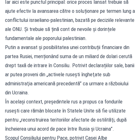
Iar aici este punctul principal: orice proces lansat trebuie să
ajute efectiv la avansarea către o soluționare pe termen lung a
conflictului israeliano-palestinian, bazată pe deciziile relevante
ale ONU. Și trebuie să țină cont de nevoile și dorințele
fundamentale ale poporului palestinian.
Putin a avansat și posibilitatea unei contribuții financiare din
partea Rusiei, menționând suma de un miliard de dolari cerută
drept taxă de intrare în Consiliu. Potrivit declarațiilor sale, banii
ar putea proveni din „activele ruseşti îngheţate sub
administraţia americană precedentă” ca urmare a războiului
din Ucraina.
În același context, președintele rus a propus ca fondurile
rusești care rămân blocate în Statele Unite să fie utilizate
pentru „reconstruirea teritoriilor afectate de ostilităţi, după
încheierea unui acord de pace între Rusia şi Ucraina”.
Scopul Consiliului pentru Pace, potrivit Casei Albe