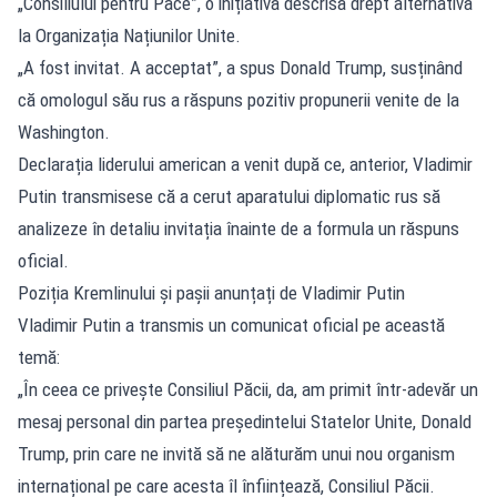
„Consiliului pentru Pace”, o inițiativă descrisă drept alternativă
la Organizația Națiunilor Unite.
„A fost invitat. A acceptat”, a spus Donald Trump, susținând
că omologul său rus a răspuns pozitiv propunerii venite de la
Washington.
Declarația liderului american a venit după ce, anterior, Vladimir
Putin transmisese că a cerut aparatului diplomatic rus să
analizeze în detaliu invitația înainte de a formula un răspuns
oficial.
Poziția Kremlinului și pașii anunțați de Vladimir Putin
Vladimir Putin a transmis un comunicat oficial pe această
temă:
„În ceea ce privește Consiliul Păcii, da, am primit într-adevăr un
mesaj personal din partea președintelui Statelor Unite, Donald
Trump, prin care ne invită să ne alăturăm unui nou organism
internațional pe care acesta îl înființează, Consiliul Păcii.