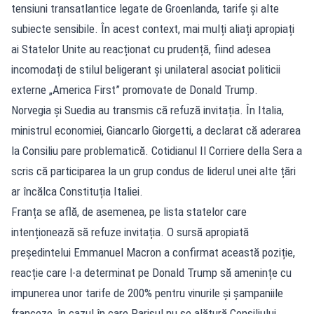
tensiuni transatlantice legate de Groenlanda, tarife și alte
subiecte sensibile. În acest context, mai mulți aliați apropiați
ai Statelor Unite au reacționat cu prudență, fiind adesea
incomodați de stilul beligerant și unilateral asociat politicii
externe „America First” promovate de Donald Trump.
Norvegia și Suedia au transmis că refuză invitația. În Italia,
ministrul economiei, Giancarlo Giorgetti, a declarat că aderarea
la Consiliu pare problematică. Cotidianul Il Corriere della Sera a
scris că participarea la un grup condus de liderul unei alte țări
ar încălca Constituția Italiei.
Franța se află, de asemenea, pe lista statelor care
intenționează să refuze invitația. O sursă apropiată
președintelui Emmanuel Macron a confirmat această poziție,
reacție care l-a determinat pe Donald Trump să amenințe cu
impunerea unor tarife de 200% pentru vinurile și șampaniile
franceze, în cazul în care Parisul nu se alătură Consiliului.