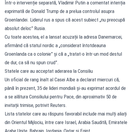
Într-o intervenție separată, Vladimir Putin a comentat intenția
exprimată de Donald Trump de a prelua controlul asupra
Groenlandei. Liderul rus a spus că acest subiect „nu preocupă
absolut deloc” Rusia.
Cu toate acestea, el a lansat acuzații la adresa Danemarcei,
afirmând că statul nordic a „considerat întotdeauna
Groenlanda ca o colonie” și că a „tratat-o într-un mod destul
de dur, ca să nu spun crud”.
Statele care au acceptat aderarea la Consiliu
Un oficial de rang înalt al Casei Albe a declarat miercuri că,
până în prezent, 35 de lideri mondiali și-au exprimat acordul de
a se alătura Consiliului pentru Pace, din aproximativ 50 de
invitații trimise, potrivit Reuters.
Lista statelor care au răspuns favorabil include mai mulți aliați
din Orientul Mijlociu, între care Israel, Arabia Saudită, Emiratele
Arabe Unite, Bahrain, Iordania, Qatar și Egipt.