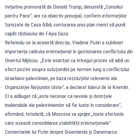
Inițiativa promovată de Donald Trump, denumită „Consiliul
pentru Pace”, are ca obiectiv principal, conform informațiilor
furnizate de Casa Albă, conturarea unui plan menit să pună
capăt războiului din Fâșia Gaza.
Referindu-se la această direcție, Vladimir Putin a subliniat
importanța cadrului internațional în gestionarea conflictului din
Orientul Mijlociu. „Este esenţial ca întregul proces să aibă un
efect pozitiv asupra soluţionării pe termen lung a conflictului
israeliano-palestinian, pe baza rezoluţiilor relevante ale
Organizaţiei Naţiunilor Unite”, a declarat liderul de la Kremlin.
El a adăugat că „este necesar ca nevoile şi dorinţele
inalienabile ale palestinienilor să fie luate în considerare”,
afirmând, totodată, că Moscova va sprijini „toate eforturile
care vizează consolidarea stabilităţii internaţionale”.
Comentariile lui Putin despre Groenlanda și Danemarca