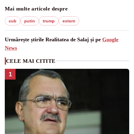
Mai multe articole despre
cub
putin
trump
extern
Urmărește știrile Realitatea de Salaj și pe
Google
News
CELE MAI CITITE
1