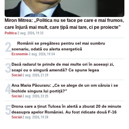
Miron Mitrea: „Politica nu se face pe care e mai frumos,
care înjură mai mult, care țipă mai tare, ci pe proiecte”
Politica
·
2 aug. 2026, 19:33
2
Românii se pregătesc pentru cel mai sumbru
scenariu, odată cu alerta energetică
Economie
-
2 aug. 2026, 19:34
3
Dacă radarul te prinde de mai multe ori în aceeași zi,
scapi cu o singură amendă? Ce spune legea
Social
-
2 aug. 2026, 21:29
4
Ana Maria Păcuraru: „Ce se alege de un om căruia i se
închide singura lui portiță?”
Social
-
2 aug. 2026, 23:25
5
Drona care a ținut Tulcea în alertă a zburat 20 de minute
deasupra apelor României. Au fost ridicate două F-16
Social
-
2 aug. 2026, 19:28