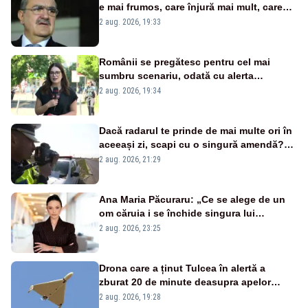
e mai frumos, care înjură mai mult, care
țipă mai tare, ci pe proiecte”
2 aug. 2026, 19:33
Românii se pregătesc pentru cel mai
sumbru scenariu, odată cu alerta
energetică
2 aug. 2026, 19:34
Dacă radarul te prinde de mai multe ori în
aceeași zi, scapi cu o singură amendă?
Ce spune legea
2 aug. 2026, 21:29
Ana Maria Păcuraru: „Ce se alege de un
om căruia i se închide singura lui
portiță?”
2 aug. 2026, 23:25
Drona care a ținut Tulcea în alertă a
zburat 20 de minute deasupra apelor
României. Au fost ridicate două F-16
2 aug. 2026, 19:28