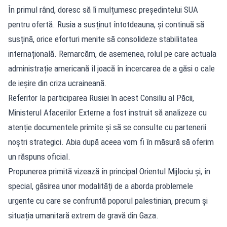
În primul rând, doresc să îi mulțumesc președintelui SUA
pentru ofertă. Rusia a susținut întotdeauna, și continuă să
susțină, orice eforturi menite să consolideze stabilitatea
internațională. Remarcăm, de asemenea, rolul pe care actuala
administrație americană îl joacă în încercarea de a găsi o cale
de ieșire din criza ucraineană.
Referitor la participarea Rusiei în acest Consiliu al Păcii,
Ministerul Afacerilor Externe a fost instruit să analizeze cu
atenție documentele primite și să se consulte cu partenerii
noștri strategici. Abia după aceea vom fi în măsură să oferim
un răspuns oficial.
Propunerea primită vizează în principal Orientul Mijlociu și, în
special, găsirea unor modalități de a aborda problemele
urgente cu care se confruntă poporul palestinian, precum și
situația umanitară extrem de gravă din Gaza.