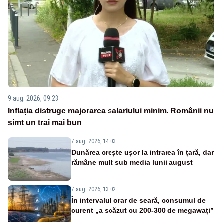
9 aug. 2026, 09:28
Inflația distruge majorarea salariului minim. Românii nu
simt un trai mai bun
7 aug. 2026, 14:03
Dunărea crește ușor la intrarea în țară, dar
rămâne mult sub media lunii august
7 aug. 2026, 13:02
În intervalul orar de seară, consumul de
curent „a scăzut cu 200-300 de megawați”