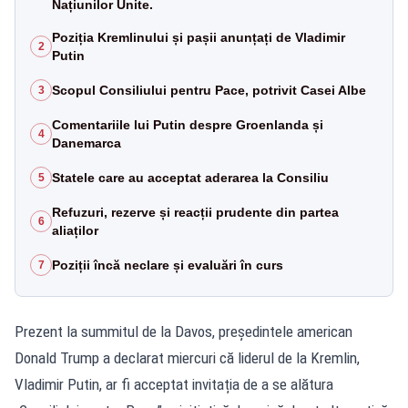
Națiunilor Unite.
Poziția Kremlinului și pașii anunțați de Vladimir
2
Putin
Scopul Consiliului pentru Pace, potrivit Casei Albe
3
Comentariile lui Putin despre Groenlanda și
4
Danemarca
Statele care au acceptat aderarea la Consiliu
5
Refuzuri, rezerve și reacții prudente din partea
6
aliaților
Poziții încă neclare și evaluări în curs
7
Prezent la summitul de la Davos, președintele american
Donald Trump a declarat miercuri că liderul de la Kremlin,
Vladimir Putin, ar fi acceptat invitația de a se alătura