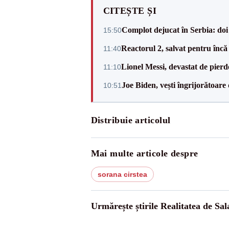
CITEȘTE ȘI
Complot dejucat în Serbia: doi 
15:50
Reactorul 2, salvat pentru încă
11:40
Lionel Messi, devastat de pierd
11:10
Joe Biden, vești îngrijorătoare 
10:51
Distribuie articolul
Mai multe articole despre
sorana cirstea
Urmărește știrile Realitatea de Sal