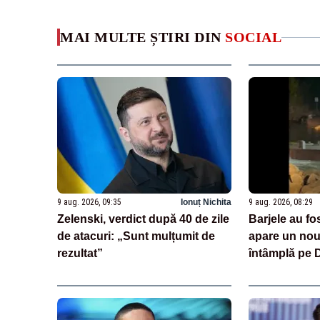
MAI MULTE ȘTIRI DIN
SOCIAL
9 aug. 2026, 09:35
Ionuț Nichita
9 aug. 2026, 08:29
Zelenski, verdict după 40 de zile
Barjele au fo
de atacuri: „Sunt mulțumit de
apare un nou 
rezultat”
întâmplă pe 