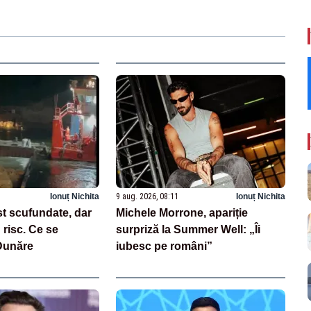
Ionuț Nichita
9 aug. 2026, 08:11
Ionuț Nichita
st scufundate, dar
Michele Morrone, apariție
risc. Ce se
surpriză la Summer Well: „Îi
Dunăre
iubesc pe români”