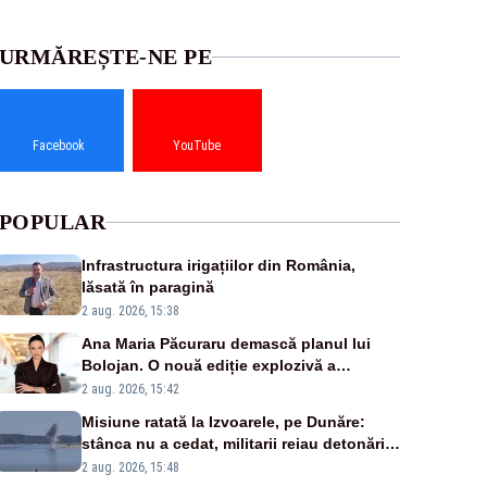
URMĂREȘTE-NE PE
Facebook
YouTube
POPULAR
Infrastructura irigațiilor din România,
lăsată în paragină
2 aug. 2026, 15:38
Ana Maria Păcuraru demască planul lui
Bolojan. O nouă ediție explozivă a
emisiunii „Miza Zilei” la Realitatea PLUS
2 aug. 2026, 15:42
Misiune ratată la Izvoarele, pe Dunăre:
stânca nu a cedat, militarii reiau detonările
luni – VIDEO
2 aug. 2026, 15:48