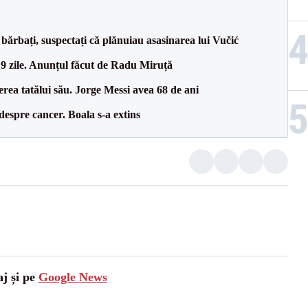
bărbați, suspectați că plănuiau asasinarea lui Vučić
 9 zile. Anunțul făcut de Radu Miruță
erea tatălui său. Jorge Messi avea 68 de ani
despre cancer. Boala s-a extins
aj și pe
Google News