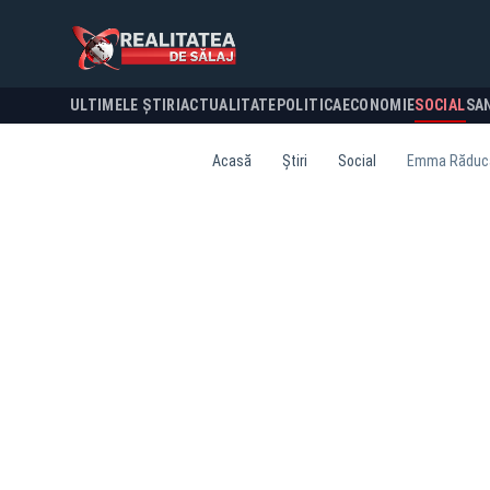
ULTIMELE ȘTIRI
ACTUALITATE
POLITICA
ECONOMIE
SOCIAL
SA
Acasă
Știri
Social
Emma Răducanu