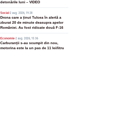
detonările luni – VIDEO
4
Social
-
2 aug. 2026, 19:28
Drona care a ținut Tulcea în alertă a
zburat 20 de minute deasupra apelor
României. Au fost ridicate două F-16
5
Economie
-
2 aug. 2026, 15:36
Carburanții s-au scumpit din nou,
motorina este la un pas de 11 lei/litru