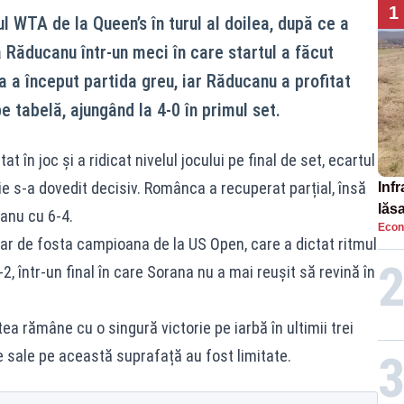
1
l WTA de la Queen’s în turul al doilea, după ce a
 Răducanu într-un meci în care startul a făcut
a a început partida greu, iar Răducanu a profitat
e tabelă, ajungând la 4-0 în primul set.
t în joc și a ridicat nivelul jocului pe final de set, ecartul
e s-a dovedit decisiv. Românca a recuperat parțial, însă
Infr
lăs
anu cu 6-4.
Econ
clar de fosta campioana de la US Open, care a dictat ritmul
-2, într-un final în care Sorana nu a mai reușit să revină în
ea rămâne cu o singură victorie pe iarbă în ultimii trei
le sale pe această suprafață au fost limitate.