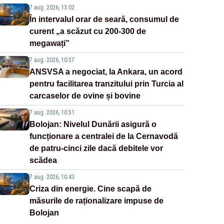
7 aug. 2026, 13:02
În intervalul orar de seară, consumul de
curent „a scăzut cu 200-300 de
megawați”
7 aug. 2026, 10:57
ANSVSA a negociat, la Ankara, un acord
pentru facilitarea tranzitului prin Turcia al
carcaselor de ovine și bovine
7 aug. 2026, 10:51
Bolojan: Nivelul Dunării asigură o
funcționare a centralei de la Cernavodă
de patru-cinci zile dacă debitele vor
scădea
7 aug. 2026, 10:43
Criza din energie. Cine scapă de
măsurile de raționalizare impuse de
Bolojan