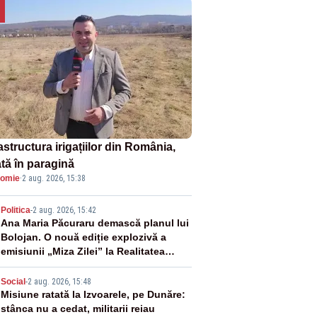
astructura irigațiilor din România,
ată în paragină
omie
·
2 aug. 2026, 15:38
2
Politica
-
2 aug. 2026, 15:42
Ana Maria Păcuraru demască planul lui
Bolojan. O nouă ediție explozivă a
emisiunii „Miza Zilei” la Realitatea
PLUS
3
Social
-
2 aug. 2026, 15:48
Misiune ratată la Izvoarele, pe Dunăre:
stânca nu a cedat, militarii reiau