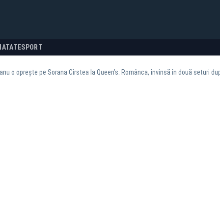
NATATE
SPORT
 o oprește pe Sorana Cîrstea la Queen’s. Românca, învinsă în două seturi după