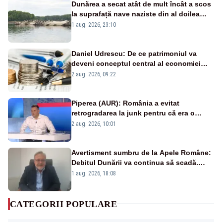
Dunărea a secat atât de mult încât a scos
la suprafață nave naziste din al doilea
război mondial
1 aug. 2026, 23:10
Daniel Udrescu: De ce patrimoniul va
deveni conceptul central al economiei
viitoare?
2 aug. 2026, 09:22
Piperea (AUR): România a evitat
retrogradarea la junk pentru că era o
catastrofă pentru bănci și fondurile de
2 aug. 2026, 10:01
pensii
Avertisment sumbru de la Apele Române:
Debitul Dunării va continua să scadă.
Cernavodă s-ar putea închide în 4 zile
1 aug. 2026, 18:08
CATEGORII POPULARE