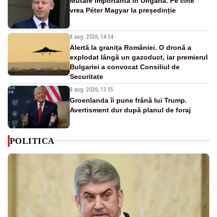
Mutare importantă în Ungaria. Pe cine
vrea Péter Magyar la președinție
8 aug. 2026, 14:34
Alertă la granița României. O dronă a
explodat lângă un gazoduct, iar premierul
Bulgariei a convocat Consiliul de
Securitate
8 aug. 2026, 13:35
Groenlanda îi pune frână lui Trump.
Avertisment dur după planul de foraj
POLITICA