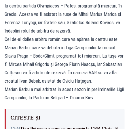
la centru partida Olympiacos – Pafos, programată miercuri, în
Grecia. Acesta va fi asistat la tușe de Mihai Marius Marica și
Ferencz Tunyogi, iar fratele său, Szabolcs Roland Kovacs, va
îndeplini rolul de arbitru de rezervă.
Cel de-al doilea arbitru român care va apărea la centru este
Marian Barbu, care va debuta în Liga Campionilor la meciul
Slavia Praga – Bodo/Glimt, programat tot miercuri. La tușe vor
fi Mircea Mihail Grigoriu și George Florin Neacșu, iar Sebastian
Colțescu va fi arbitru de rezervă. În camera VAR se va afla
croatul Ivan Bebek, asistat de Ovidiu Hațegan.
Marian Barbu a mai arbitrat în acest sezon în preliminariile Ligii
Campionilor, la Partizan Belgrad – Dinamo Kiev.
CITEȘTE ȘI
Dan Petrescu a spus ce nu merge la CFR Cluj: „E
12:46