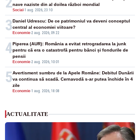
2
nave naziste din al doilea război mondial
Social
-
1 aug. 2026, 23:10
3
Daniel Udrescu: De ce patrimoniul va deveni conceptul
central al economiei viitoare?
Economie
-
2 aug. 2026, 09:22
4
Piperea (AUR): România a evitat retrogradarea la junk
pentru că era o catastrofă pentru bănci și fondurile de
pensii
Economie
-
2 aug. 2026, 10:01
5
Avertisment sumbru de la Apele Române: Debitul Dunării
va continua să scadă. Cernavodă s-ar putea închide în 4
zile
Economie
-
1 aug. 2026, 18:08
ACTUALITATE