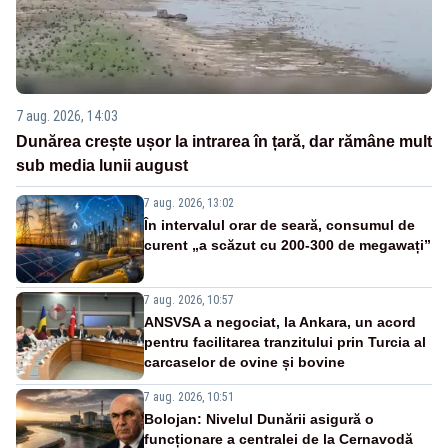
7 aug. 2026, 14:03
Dunărea crește ușor la intrarea în țară, dar rămâne mult
sub media lunii august
7 aug. 2026, 13:02
În intervalul orar de seară, consumul de
curent „a scăzut cu 200-300 de megawați”
7 aug. 2026, 10:57
ANSVSA a negociat, la Ankara, un acord
pentru facilitarea tranzitului prin Turcia al
carcaselor de ovine și bovine
7 aug. 2026, 10:51
Bolojan: Nivelul Dunării asigură o
funcționare a centralei de la Cernavodă