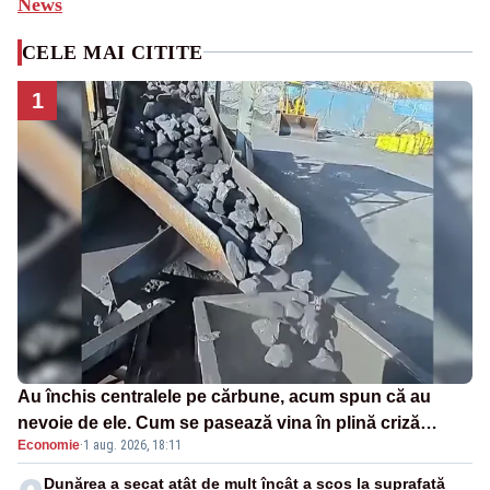
News
CELE MAI CITITE
1
Au închis centralele pe cărbune, acum spun că au
nevoie de ele. Cum se pasează vina în plină criză
Economie
·
1 aug. 2026, 18:11
energetică
Dunărea a secat atât de mult încât a scos la suprafață