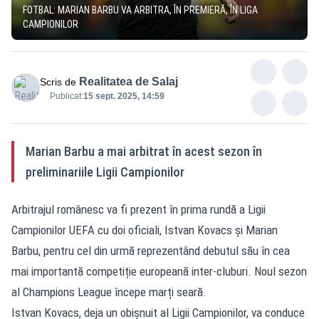
FOTBAL: MARIAN BARBU VA ARBITRA, ÎN PREMIERĂ, ÎN LIGA
CAMPIONILOR
Realitatea de Salaj
Scris de
Publicat:
15 sept. 2025, 14:59
Marian Barbu a mai arbitrat în acest sezon în
preliminariile Ligii Campionilor
Arbitrajul românesc va fi prezent în prima rundă a Ligii
Campionilor UEFA cu doi oficiali, Istvan Kovacs și Marian
Barbu, pentru cel din urmă reprezentând debutul său în cea
mai importantă competiție europeană inter-cluburi. Noul sezon
al Champions League începe marți seară.
Istvan Kovacs, deja un obișnuit al Ligii Campionilor, va conduce