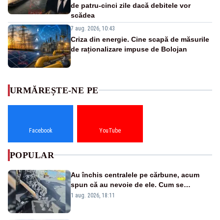
de patru-cinci zile dacă debitele vor
scădea
7 aug. 2026, 10:43
Criza din energie. Cine scapă de măsurile
de raționalizare impuse de Bolojan
URMĂREȘTE-NE PE
Facebook
YouTube
POPULAR
Au închis centralele pe cărbune, acum
spun că au nevoie de ele. Cum se
pasează vina în plină criză energetică
1 aug. 2026, 18:11