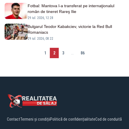
Fotbal: Mantova l-a transferat pe internaţionalul
român de tineret Rareş Ilie
29 iul. 2026, 12:28
Bulgarul Teodor Kabakciev, victorie la Red Bull
Romaniacs
29 iul. 2026, 08:22
1
2
3
...
86
Contact
Termeni și condiții
Politică de confidențialitate
Cod de conduită