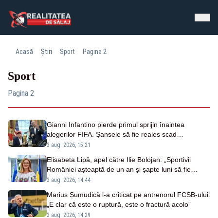
Acasă
Știri
Sport
Pagina 2
Sport
Pagina 2
Gianni Infantino pierde primul sprijin înaintea
alegerilor FIFA. Șansele să fie reales scad
considerabil
3 aug. 2026, 15:21
Elisabeta Lipă, apel către Ilie Bolojan: „Sportivii
României așteaptă de un an și șapte luni să fie
premiați”
3 aug. 2026, 14:44
Marius Șumudică l-a criticat pe antrenorul FCSB-ului:
„E clar că este o ruptură, este o fractură acolo”
3 aug. 2026, 14:29