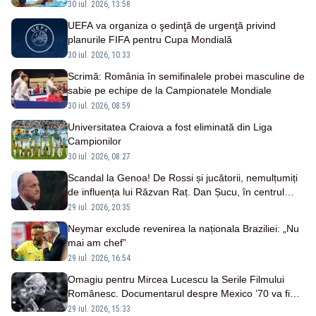
30 iul. 2026, 13:58
UEFA va organiza o şedinţă de urgenţă privind
planurile FIFA pentru Cupa Mondială
30 iul. 2026, 10:33
Scrimă: România în semifinalele probei masculine de
sabie pe echipe de la Campionatele Mondiale
30 iul. 2026, 08:59
Universitatea Craiova a fost eliminată din Liga
Campionilor
30 iul. 2026, 08:27
Scandal la Genoa! De Rossi și jucătorii, nemulțumiți
de influența lui Răzvan Raț. Dan Șucu, în centrul
tensiunilor
29 iul. 2026, 20:35
Neymar exclude revenirea la naționala Braziliei: „Nu
mai am chef”
29 iul. 2026, 16:54
Omagiu pentru Mircea Lucescu la Serile Filmului
Românesc. Documentarul despre Mexico ’70 va fi
proiectat la Iași
29 iul. 2026, 15:33