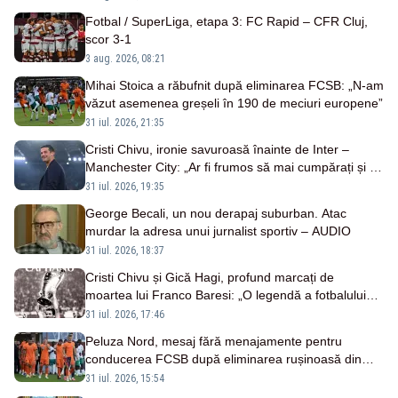
Fotbal / SuperLiga, etapa 3: FC Rapid – CFR Cluj,
scor 3-1
3 aug. 2026, 08:21
Mihai Stoica a răbufnit după eliminarea FCSB: „N-am
văzut asemenea greșeli în 190 de meciuri europene”
31 iul. 2026, 21:35
Cristi Chivu, ironie savuroasă înainte de Inter –
Manchester City: „Ar fi frumos să mai cumpărați și de
la noi”
31 iul. 2026, 19:35
George Becali, un nou derapaj suburban. Atac
murdar la adresa unui jurnalist sportiv – AUDIO
31 iul. 2026, 18:37
Cristi Chivu și Gică Hagi, profund marcați de
moartea lui Franco Baresi: „O legendă a fotbalului
mondial”
31 iul. 2026, 17:46
Peluza Nord, mesaj fără menajamente pentru
conducerea FCSB după eliminarea rușinoasă din
Conference League
31 iul. 2026, 15:54