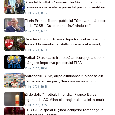
Scandal la FIFA! Consilierul lui Gianni Infantino
demisionează și atacă proiectul privind investitorii
străini
31 iul. 2026, 15:10
Florin Prunea îi cere public lui Târnovanu să plece
de la FCSB: „Du-te, nene, învârtindu-te!”
31 iul. 2026, 14:10
Reacția clubului Dinamo după tragicul accident din
Argeș: Un membru al staff-ului medical a murit,
antrenorul Adrian Ropotan este în spital
31 iul. 2026, 13:16
Fotbal: O asociaţie franceză anticorupţie a depus
plângere împotriva proiectului FIFA
31 iul. 2026, 10:52
Antrenorul FCSB, după eliminarea rușinoasă din
Conference League: „N-ai cum să nu scoți în
evidență și lucrurile bune”
31 iul. 2026, 10:46
Zi de doliu în fotbalul mondial! Franco Baresi,
legenda lui AC Milan și a naționalei Italiei, a murit
31 iul. 2026, 09:27
CFR Cluj a spălat ruşinea echipelor româneşti în