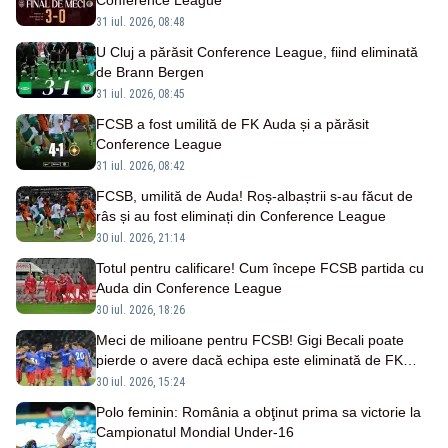
Conference League
31 iul. 2026, 08:48
U Cluj a părăsit Conference League, fiind eliminată
de Brann Bergen
31 iul. 2026, 08:45
FCSB a fost umilită de FK Auda și a părăsit
Conference League
31 iul. 2026, 08:42
FCSB, umilită de Auda! Roș-albaștrii s-au făcut de
râs și au fost eliminați din Conference League
30 iul. 2026, 21:14
Totul pentru calificare! Cum începe FCSB partida cu
Auda din Conference League
30 iul. 2026, 18:26
Meci de milioane pentru FCSB! Gigi Becali poate
pierde o avere dacă echipa este eliminată de FK
Auda
30 iul. 2026, 15:24
Polo feminin: România a obţinut prima sa victorie la
Campionatul Mondial Under-16