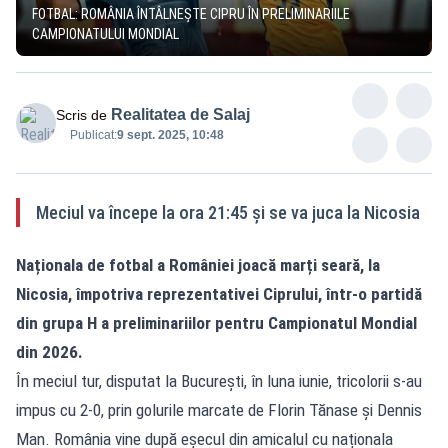
FOTBAL: ROMÂNIA ÎNTÂLNEȘTE CIPRU ÎN PRELIMINARIILE
CAMPIONATULUI MONDIAL
Realitatea de Salaj
Scris de
Publicat:
9 sept. 2025, 10:48
Meciul va începe la ora 21:45 și se va juca la Nicosia
Naționala de fotbal a României joacă marți seară, la
Nicosia, împotriva reprezentativei Ciprului, într-o partidă
din grupa H a preliminariilor pentru Campionatul Mondial
din 2026.
În meciul tur, disputat la București, în luna iunie, tricolorii s-au
impus cu 2-0, prin golurile marcate de Florin Tănase și Dennis
Man. România vine după eșecul din amicalul cu naționala