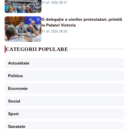
salarizării nu mai există pentru noi”
31 iul. 2026, 08:37
O delegație a oierilor protestatari, primită
la Palatul Victoria
31 iul. 2026, 08:30
CATEGORII POPULARE
Actualitate
Politica
Economie
Social
Sport
Sanatate