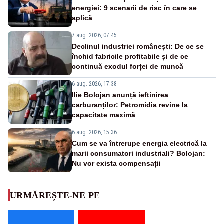
energiei: 9 scenarii de risc în care se
aplică
7 aug. 2026, 07:45
Declinul industriei românești: De ce se
închid fabricile profitabile și de ce
continuă exodul forței de muncă
6 aug. 2026, 17:38
Ilie Bolojan anunță ieftinirea
carburanților: Petromidia revine la
capacitate maximă
6 aug. 2026, 15:36
Cum se va întrerupe energia electrică la
marii consumatori industriali? Bolojan:
Nu vor exista compensații
URMĂREȘTE-NE PE