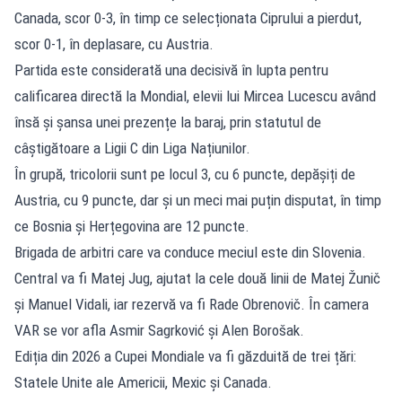
Canada, scor 0-3, în timp ce selecționata Ciprului a pierdut,
scor 0-1, în deplasare, cu Austria.
Partida este considerată una decisivă în lupta pentru
calificarea directă la Mondial, elevii lui Mircea Lucescu având
însă și șansa unei prezențe la baraj, prin statutul de
câștigătoare a Ligii C din Liga Națiunilor.
În grupă, tricolorii sunt pe locul 3, cu 6 puncte, depășiți de
Austria, cu 9 puncte, dar și un meci mai puțin disputat, în timp
ce Bosnia și Herțegovina are 12 puncte.
Brigada de arbitri care va conduce meciul este din Slovenia.
Central va fi Matej Jug, ajutat la cele două linii de Matej Žunič
și Manuel Vidali, iar rezervă va fi Rade Obrenovič. În camera
VAR se vor afla Asmir Sagrković și Alen Borošak.
Ediția din 2026 a Cupei Mondiale va fi găzduită de trei țări:
Statele Unite ale Americii, Mexic și Canada.