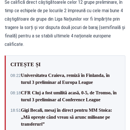
Se califică direct câștigătoarele celor 12 grupe preliminare, în
timp ce echipele de pe locurile 2 împreună cu cele mai bune 4
câștigătoare de grupe din Liga Națiunilor vor fi împărțite prin
tragere la sorți și vor disputa două jocuri de baraj (semifinală și
finală) pentru a se stabili ultimele 4 naționale europene
calificate.
CITEȘTE ȘI
Universitatea Craiova, remiză în Finlanda, în
08:22
turul 3 preliminar al Europa League
CFR Cluj a fost umilită acasă, 0-5, de Tromso, în
08:18
turul 3 preliminar al Conference League
Gigi Becali, mesaj în direct pentru MM Stoica:
18:51
„Mă oprește când vreau să arunc milioane pe
transferuri”