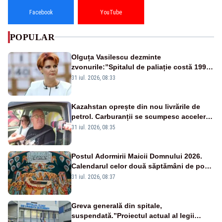
Facebook
YouTube
POPULAR
Olguța Vasilescu dezminte
zvonurile:”Spitalul de paliație costă 199
de milioane de euro, nu 500 de milioane”
31 iul. 2026, 08:33
Kazahstan oprește din nou livrările de
petrol. Carburanții se scumpesc accelerat,
iar românii plătesc nota de plată
31 iul. 2026, 08:35
Postul Adormirii Maicii Domnului 2026.
Calendarul celor două săptămâni de post
și zilele cu dezlegare la pește
31 iul. 2026, 08:37
Greva generală din spitale,
suspendată.”Proiectul actual al legii