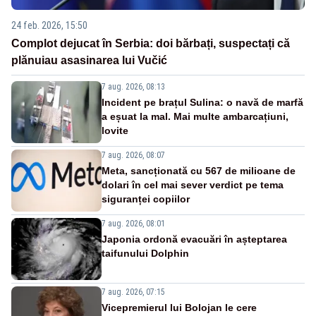
24 feb. 2026, 15:50
Complot dejucat în Serbia: doi bărbați, suspectați că
plănuiau asasinarea lui Vučić
7 aug. 2026, 08:13
Incident pe brațul Sulina: o navă de marfă
a eșuat la mal. Mai multe ambarcațiuni,
lovite
7 aug. 2026, 08:07
Meta, sancționată cu 567 de milioane de
dolari în cel mai sever verdict pe tema
siguranței copiilor
7 aug. 2026, 08:01
Japonia ordonă evacuări în așteptarea
taifunului Dolphin
7 aug. 2026, 07:15
Vicepremierul lui Bolojan le cere