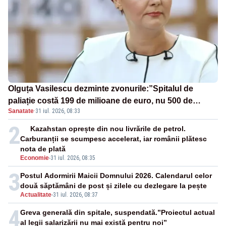
Olguța Vasilescu dezminte zvonurile:”Spitalul de
paliație costă 199 de milioane de euro, nu 500 de
Sanatate
·
31 iul. 2026, 08:33
milioane”
2
Kazahstan oprește din nou livrările de petrol.
Carburanții se scumpesc accelerat, iar românii plătesc
nota de plată
Economie
-
31 iul. 2026, 08:35
3
Postul Adormirii Maicii Domnului 2026. Calendarul celor
două săptămâni de post și zilele cu dezlegare la pește
Actualitate
-
31 iul. 2026, 08:37
4
Greva generală din spitale, suspendată.”Proiectul actual
al legii salarizării nu mai există pentru noi”