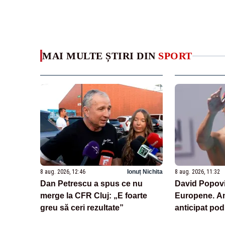
MAI MULTE ȘTIRI DIN
SPORT
8 aug. 2026, 12:46
Ionuț Nichita
8 aug. 2026, 11:32
Dan Petrescu a spus ce nu
David Popovici
merge la CFR Cluj: „E foarte
Europene. Am
greu să ceri rezultate”
anticipat po