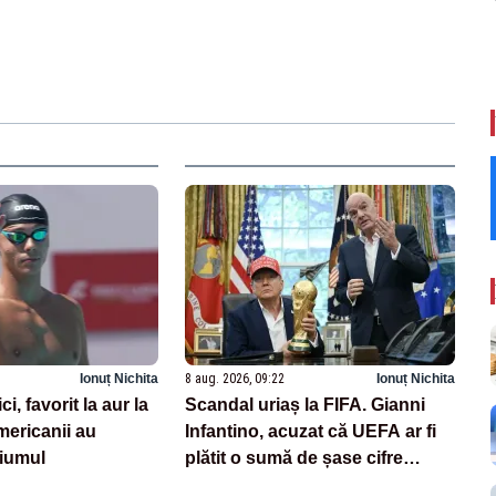
Ionuț Nichita
8 aug. 2026, 09:22
Ionuț Nichita
, favorit la aur la
Scandal uriaș la FIFA. Gianni
ericanii au
Infantino, acuzat că UEFA ar fi
diumul
plătit o sumă de șase cifre
pentru o fostă angajată