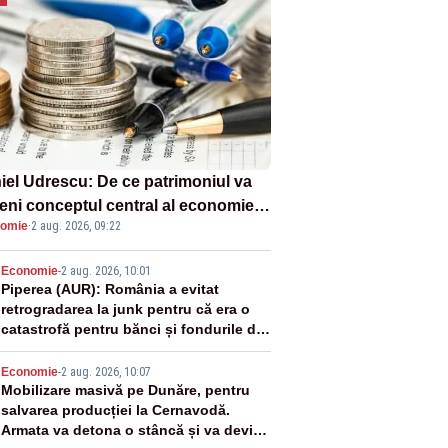
iel Udrescu: De ce patrimoniul va
eni conceptul central al economiei
omie
·
2 aug. 2026, 09:22
oare?
2
Economie
-
2 aug. 2026, 10:01
Piperea (AUR): România a evitat
retrogradarea la junk pentru că era o
catastrofă pentru bănci și fondurile de
pensii
3
Economie
-
2 aug. 2026, 10:07
Mobilizare masivă pe Dunăre, pentru
salvarea producției la Cernavodă.
Armata va detona o stâncă și va devia