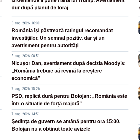
i
Groenlanda îi pune frână lui Trump. Avertisment
dur după planul de foraj
8 aug. 2026, 10:38
România își păstrează ratingul recomandat
investițiilor. Un semnal pozitiv, dar și un
avertisment pentru autorități
8 aug. 2026, 08:51
Nicușor Dan, avertisment după decizia Moody’s:
„România trebuie să revină la creștere
economică”
7 aug. 2026, 15:26
PSD, replică dură pentru Bolojan: „România este
într-o situație de forță majoră”
7 aug. 2026, 14:51
Ședința de guvern se amână pentru ora 15:00.
Bolojan nu a obținut toate avizele