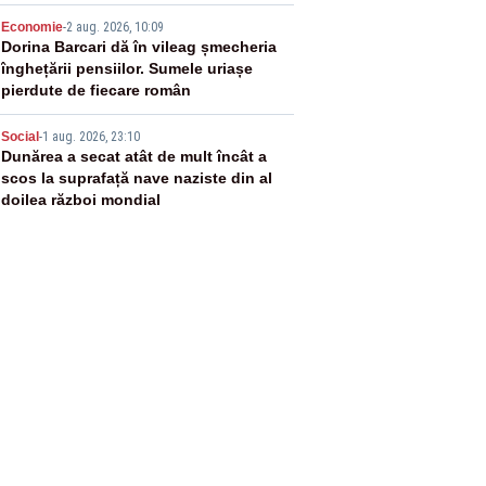
apa fluviului - IMAGINI AERIENE
4
Economie
-
2 aug. 2026, 10:09
Dorina Barcari dă în vileag șmecheria
înghețării pensiilor. Sumele uriașe
pierdute de fiecare român
5
Social
-
1 aug. 2026, 23:10
Dunărea a secat atât de mult încât a
scos la suprafață nave naziste din al
doilea război mondial