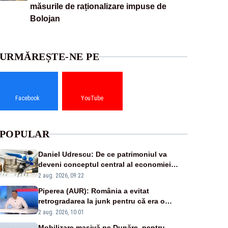
măsurile de raționalizare impuse de
Bolojan
URMĂREȘTE-NE PE
Facebook
YouTube
POPULAR
Daniel Udrescu: De ce patrimoniul va
deveni conceptul central al economiei
viitoare?
2 aug. 2026, 09:22
Piperea (AUR): România a evitat
retrogradarea la junk pentru că era o
catastrofă pentru bănci și fondurile de
2 aug. 2026, 10:01
pensii
Mobilizare masivă pe Dunăre, pentru