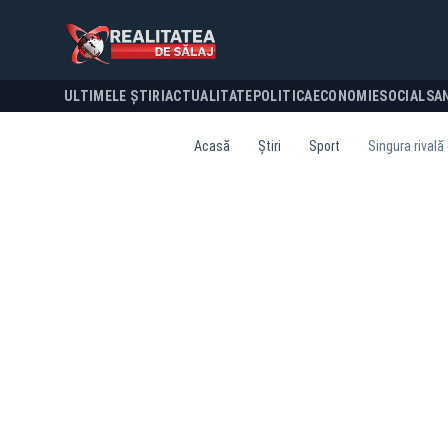
ULTIMELE ȘTIRI
ACTUALITATE
POLITICA
ECONOMIE
SOCIAL
SA
Acasă
Știri
Sport
Singura rivală 