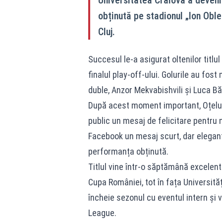
obținută pe stadionul „Ion Obl
Cluj.
Succesul le-a asigurat oltenilor titl
finalul play-off-ului. Golurile au fos
duble, Anzor Mekvabishvili și Luca B
După acest moment important, Oțelul 
public un mesaj de felicitare pentru
Facebook un mesaj scurt, dar elegant,
performanța obținută.
Titlul vine într-o săptămână excelent
Cupa României, tot în fața Universități
încheie sezonul cu eventul intern și
League.