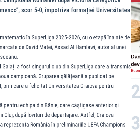
emenco”, scor 5-0, împotriva formației Universitatea
ul matematic în SuperLiga 2025-2026, cu o etapă înainte de
t marcate de David Matei, Assad Al Hamlawi, autor al unei
ăsceanu.
Dan
dev
Galați a fost singurul club din SuperLiga care a transmis
Econ
viit
 noua campioană. Gruparea gălățeană a publicat pe
 prin care a felicitat Universitatea Craiova pentru
ă pentru echipa din Bănie, care câștigase anterior și
i Cluj, după lovituri de departajare. Astfel, Craiova
 va reprezenta România în preliminariile UEFA Champions