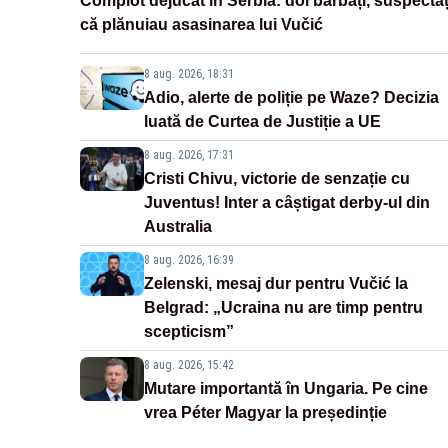
Complot dejucat în Serbia: doi bărbați, suspectaț
că plănuiau asasinarea lui Vučić
8 aug. 2026, 18:31
Adio, alerte de poliție pe Waze? Decizia
luată de Curtea de Justiție a UE
8 aug. 2026, 17:31
Cristi Chivu, victorie de senzație cu
Juventus! Inter a câștigat derby-ul din
Australia
8 aug. 2026, 16:39
Zelenski, mesaj dur pentru Vučić la
Belgrad: „Ucraina nu are timp pentru
scepticism”
8 aug. 2026, 15:42
Mutare importantă în Ungaria. Pe cine
vrea Péter Magyar la președinție