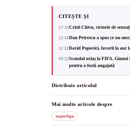
CITEȘTE ȘI
Cristi Chivu, victorie de senzaț
17:31
Dan Petrescu a spus ce nu merg
12:46
David Popovici, favorit la aur
11:32
Scandal uriaș la FIFA. Gianni I
09:22
pentru o fostă angajată
Distribuie articolul
Mai multe articole despre
superliga