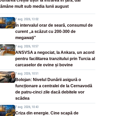
Dunărea crește ușor la intrarea în țară, dar
rămâne mult sub media lunii august
7 aug. 2026, 13:02
În intervalul orar de seară, consumul de
curent „a scăzut cu 200-300 de
megawați”
7 aug. 2026, 10:57
ANSVSA a negociat, la Ankara, un acord
pentru facilitarea tranzitului prin Turcia al
carcaselor de ovine și bovine
7 aug. 2026, 10:51
Bolojan: Nivelul Dunării asigură o
funcționare a centralei de la Cernavodă
de patru-cinci zile dacă debitele vor
scădea
7 aug. 2026, 10:43
Criza din energie. Cine scapă de