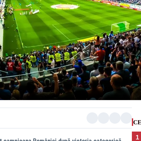
CE
1
it campioana României după victoria categorică