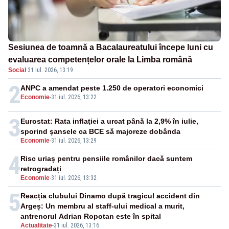
Sesiunea de toamnă a Bacalaureatului începe luni cu
evaluarea competențelor orale la Limba română
Social
·
31 iul. 2026, 13:19
2
ANPC a amendat peste 1.250 de operatori economici
Economie
-
31 iul. 2026, 13:22
3
Eurostat: Rata inflaţiei a urcat până la 2,9% în iulie,
sporind şansele ca BCE să majoreze dobânda
Economie
-
31 iul. 2026, 13:29
4
Risc uriaș pentru pensiile românilor dacă suntem
retrogradați
Economie
-
31 iul. 2026, 13:32
5
Reacția clubului Dinamo după tragicul accident din
Argeș: Un membru al staff-ului medical a murit,
antrenorul Adrian Ropotan este în spital
Actualitate
-
31 iul. 2026, 13:16