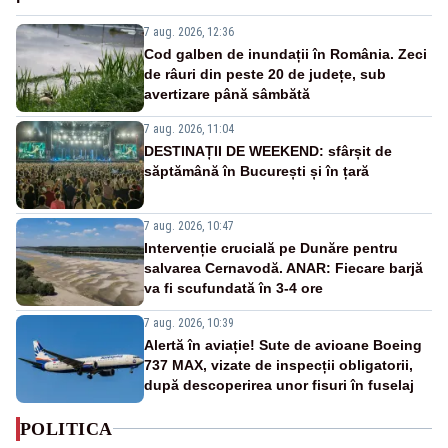
7 aug. 2026, 12:36
Cod galben de inundații în România. Zeci
de râuri din peste 20 de județe, sub
avertizare până sâmbătă
7 aug. 2026, 11:04
DESTINAȚII DE WEEKEND: sfârșit de
săptămână în București și în țară
7 aug. 2026, 10:47
Intervenție crucială pe Dunăre pentru
salvarea Cernavodă. ANAR: Fiecare barjă
va fi scufundată în 3-4 ore
7 aug. 2026, 10:39
Alertă în aviație! Sute de avioane Boeing
737 MAX, vizate de inspecții obligatorii,
după descoperirea unor fisuri în fuselaj
POLITICA