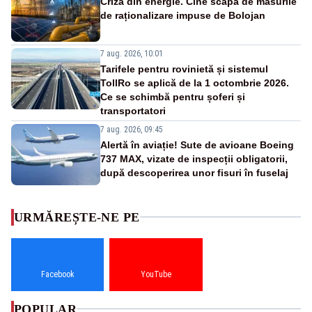
Criza din energie. Cine scapă de măsurile
de raționalizare impuse de Bolojan
7 aug. 2026, 10:01
Tarifele pentru rovinietă și sistemul
TollRo se aplică de la 1 octombrie 2026.
Ce se schimbă pentru șoferi și
transportatori
7 aug. 2026, 09:45
Alertă în aviație! Sute de avioane Boeing
737 MAX, vizate de inspecții obligatorii,
după descoperirea unor fisuri în fuselaj
URMĂREȘTE-NE PE
Facebook
YouTube
POPULAR