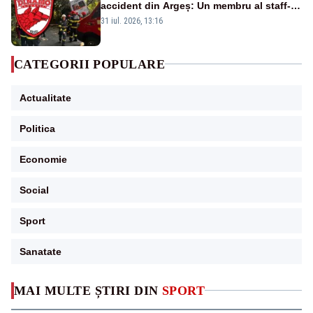
accident din Argeș: Un membru al staff-
ului medical a murit, antrenorul Adrian
31 iul. 2026, 13:16
Ropotan este în spital
CATEGORII POPULARE
Actualitate
Politica
Economie
Social
Sport
Sanatate
MAI MULTE ȘTIRI DIN
SPORT