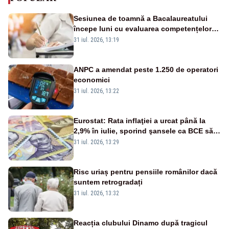
Sesiunea de toamnă a Bacalaureatului
începe luni cu evaluarea competențelor
orale la Limba română
31 iul. 2026, 13:19
ANPC a amendat peste 1.250 de operatori
economici
31 iul. 2026, 13:22
Eurostat: Rata inflaţiei a urcat până la
2,9% în iulie, sporind şansele ca BCE să
majoreze dobânda
31 iul. 2026, 13:29
Risc uriaș pentru pensiile românilor dacă
suntem retrogradați
31 iul. 2026, 13:32
Reacția clubului Dinamo după tragicul