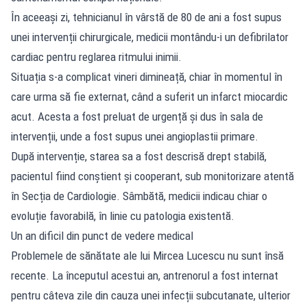
În aceeași zi, tehnicianul în vârstă de 80 de ani a fost supus
unei intervenții chirurgicale, medicii montându-i un defibrilator
cardiac pentru reglarea ritmului inimii.
Situația s-a complicat vineri dimineață, chiar în momentul în
care urma să fie externat, când a suferit un infarct miocardic
acut. Acesta a fost preluat de urgență și dus în sala de
intervenții, unde a fost supus unei angioplastii primare.
După intervenție, starea sa a fost descrisă drept stabilă,
pacientul fiind conștient și cooperant, sub monitorizare atentă
în Secția de Cardiologie. Sâmbătă, medicii indicau chiar o
evoluție favorabilă, în linie cu patologia existentă.
Un an dificil din punct de vedere medical
Problemele de sănătate ale lui Mircea Lucescu nu sunt însă
recente. La începutul acestui an, antrenorul a fost internat
pentru câteva zile din cauza unei infecții subcutanate, ulterior