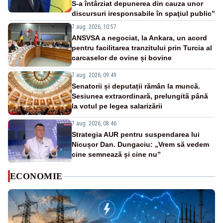
S-a întârziat depunerea din cauza unor
discursuri iresponsabile în spaţiul public”
7 aug. 2026, 10:57
ANSVSA a negociat, la Ankara, un acord
pentru facilitarea tranzitului prin Turcia al
carcaselor de ovine și bovine
7 aug. 2026, 09:49
Senatorii și deputații rămân la muncă.
Sesiunea extraordinară, prelungită până
la votul pe legea salarizării
7 aug. 2026, 08:46
Strategia AUR pentru suspendarea lui
Nicușor Dan. Dungaciu: „Vrem să vedem
cine semnează și cine nu”
ECONOMIE