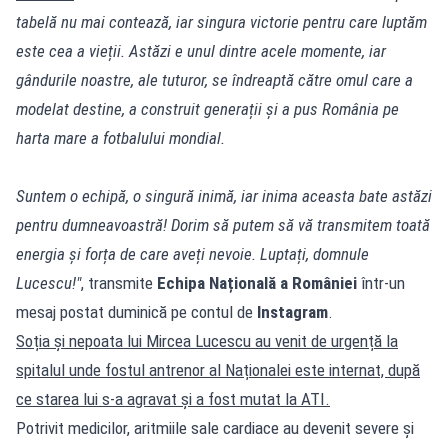
tabelă nu mai contează, iar singura victorie pentru care luptăm
este cea a vieții. Astăzi e unul dintre acele momente, iar
gândurile noastre, ale tuturor, se îndreaptă către omul care a
modelat destine, a construit generații și a pus România pe
harta mare a fotbalului mondial.
Suntem o echipă, o singură inimă, iar inima aceasta bate astăzi
pentru dumneavoastră! Dorim să putem să vă transmitem toată
energia și forța de care aveți nevoie. Luptați, domnule
Lucescu!"
, transmite
Echipa Națională a României
într-un
mesaj postat duminică pe contul de
Instagram
.
Soția și nepoata lui Mircea Lucescu au venit de urgență la
spitalul unde fostul antrenor al Naționalei este internat, după
ce starea lui s-a agravat și a fost mutat la ATI.
Potrivit medicilor, aritmiile sale cardiace au devenit severe și