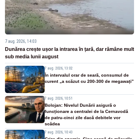
7 aug. 2026, 14:03
Dunărea crește ușor la intrarea în țară, dar rămâne mult
sub media lunii august
7 aug. 2026, 13:02
În intervalul orar de seară, consumul de
curent „a scăzut cu 200-300 de megawați”
7 aug. 2026, 10:51
Bolojan: Nivelul Dunării asigură o
funcționare a centralei de la Cernavodă
de patru-cinci zile dacă debitele vor
scădea
7 aug. 2026, 10:43
Criza din energie. Cine scapă de măsurile