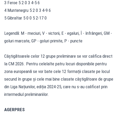
3 Feroe 5 2 0 3 4-5 6
4 Muntenegru 5 2 0 3 4-9 6
5 Gibraltar 5 0 0 5 2-17 0
Legendă: M - meciuri, V - victorii, E - egaluri, Î - înfrângeri, GM -
goluri marcate, GP - goluri primite, P - puncte
Câștigătoarele celor 12 grupe preliminare se vor califica direct
la CM 2026. Pentru celelalte patru locuri disponibile pentru
zona europeană se vor bate cele 12 formații clasate pe locul
secund în grupe și cele mai bine clasate câștigătoare de grupe
din Liga Națiunilor, ediția 2024-25, care nu s-au calificat prin
intermediul preliminariilor.
AGERPRES