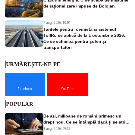
de raționalizare impuse de Bolojan
7 aug. 2026, 10:01
Tarifele pentru rovinietă și sistemul
TollRo se aplică de la 1 octombrie 2026.
Ce se schimbă pentru șoferi și
transportatori
URMĂREȘTE-NE PE
Facebook
YouTube
POPULAR
De azi, milioane de români primesc un
drept nou. Ce se întâmplă dacă ți se strică
un produs
1 aug. 2026, 09:37