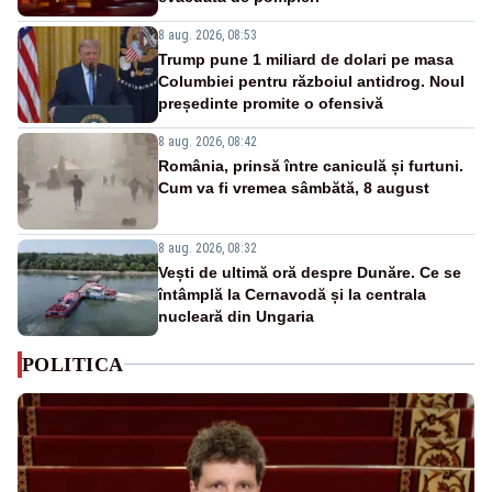
8 aug. 2026, 08:53
Trump pune 1 miliard de dolari pe masa
Columbiei pentru războiul antidrog. Noul
președinte promite o ofensivă
8 aug. 2026, 08:42
România, prinsă între caniculă și furtuni.
Cum va fi vremea sâmbătă, 8 august
8 aug. 2026, 08:32
Vești de ultimă oră despre Dunăre. Ce se
întâmplă la Cernavodă și la centrala
nucleară din Ungaria
POLITICA