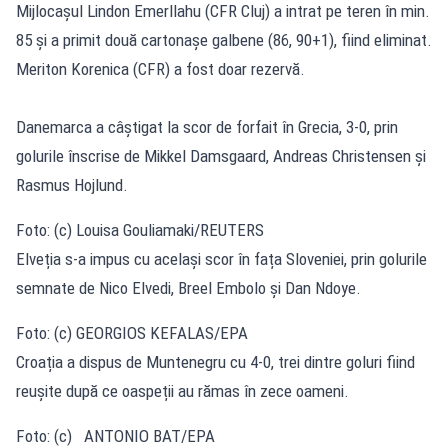
Mijlocașul Lindon Emerllahu (CFR Cluj) a intrat pe teren în min.
85 și a primit două cartonașe galbene (86, 90+1), fiind eliminat.
Meriton Korenica (CFR) a fost doar rezervă.
Danemarca a câștigat la scor de forfait în Grecia, 3-0, prin
golurile înscrise de Mikkel Damsgaard, Andreas Christensen și
Rasmus Hojlund.
Foto: (c) Louisa Gouliamaki/REUTERS
Elveția s-a impus cu același scor în fața Sloveniei, prin golurile
semnate de Nico Elvedi, Breel Embolo și Dan Ndoye.
Foto: (c) GEORGIOS KEFALAS/EPA
Croația a dispus de Muntenegru cu 4-0, trei dintre goluri fiind
reușite după ce oaspeții au rămas în zece oameni.
Foto: (c) ANTONIO BAT/EPA