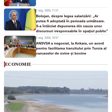
7 aug. 2026, 11:51
Bolojan, despre legea salarizării: „Ar
putea fi adoptată în perioada următoare.
S-a întârziat depunerea din cauza unor
discursuri iresponsabile în spaţiul public”
7 aug. 2026, 10:57
ANSVSA a negociat, la Ankara, un acord
pentru facilitarea tranzitului prin Turcia al
carcaselor de ovine și bovine
ECONOMIE