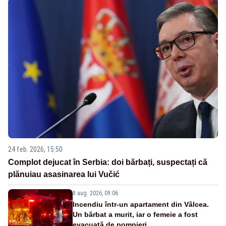
24 feb. 2026, 15:50
Complot dejucat în Serbia: doi bărbați, suspectați că
plănuiau asasinarea lui Vučić
8 aug. 2026, 09:06
Incendiu într-un apartament din Vâlcea.
Un bărbat a murit, iar o femeie a fost
evacuată de pompieri