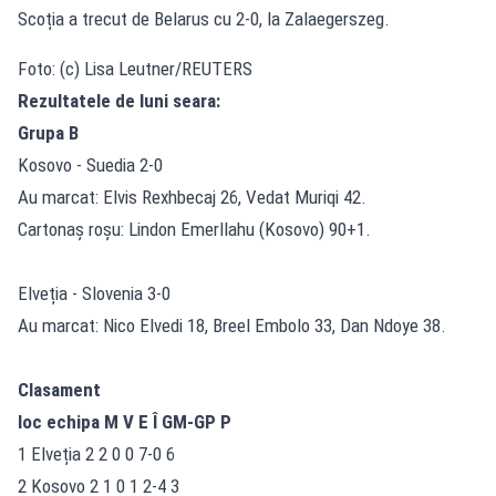
Scoția a trecut de Belarus cu 2-0, la Zalaegerszeg.
Foto: (c) Lisa Leutner/REUTERS
Rezultatele de luni seara:
Grupa B
Kosovo - Suedia 2-0
Au marcat: Elvis Rexhbecaj 26, Vedat Muriqi 42.
Cartonaș roșu: Lindon Emerllahu (Kosovo) 90+1.
Elveția - Slovenia 3-0
Au marcat: Nico Elvedi 18, Breel Embolo 33, Dan Ndoye 38.
Clasament
loc echipa M V E Î GM-GP P
1 Elveția 2 2 0 0 7-0 6
2 Kosovo 2 1 0 1 2-4 3