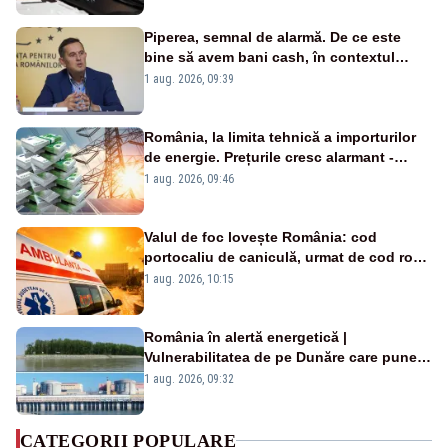
Piperea, semnal de alarmă. De ce este
bine să avem bani cash, în contextul
alertei energetice?
1 aug. 2026, 09:39
România, la limita tehnică a importurilor
de energie. Prețurile cresc alarmant -
Analiză Realitatea Plus
1 aug. 2026, 09:46
Valul de foc lovește România: cod
portocaliu de caniculă, urmat de cod roșu
duminică. Temperaturile urcă spre 40°C
1 aug. 2026, 10:15
România în alertă energetică |
Vulnerabilitatea de pe Dunăre care pune
în pericol Centrala Cernavodă era
1 aug. 2026, 09:32
cunoscută de pe vremea lui Ceaușescu
CATEGORII POPULARE