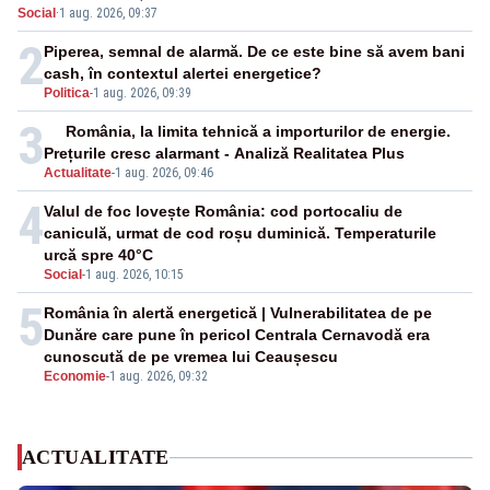
Social
·
1 aug. 2026, 09:37
2
Piperea, semnal de alarmă. De ce este bine să avem bani
cash, în contextul alertei energetice?
Politica
-
1 aug. 2026, 09:39
3
România, la limita tehnică a importurilor de energie.
Prețurile cresc alarmant - Analiză Realitatea Plus
Actualitate
-
1 aug. 2026, 09:46
4
Valul de foc lovește România: cod portocaliu de
caniculă, urmat de cod roșu duminică. Temperaturile
urcă spre 40°C
Social
-
1 aug. 2026, 10:15
5
România în alertă energetică | Vulnerabilitatea de pe
Dunăre care pune în pericol Centrala Cernavodă era
cunoscută de pe vremea lui Ceaușescu
Economie
-
1 aug. 2026, 09:32
ACTUALITATE