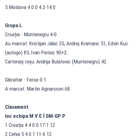
5 Moldova 4 0 0 4 2-14 0
Grupa L
Croația - Muntenegru 4-0
Au marcat: Kristijan Jakic 35, Andrej Kramaric 51, Edvin Kuc
(autogo) 85, Ivan Perisic 90+2.
Cartonaș roșu: Andrija Bulatovic (Muntenegru) 42.
Gibraltar - Feroe 0-1
A marcat: Martin Agnarsson 68.
Clasament
loc echipa M V E Î GM-GP P
1 Croația 4 4 0 0 17-1 12
2 Cehia 5 4 0 1 11-6 12