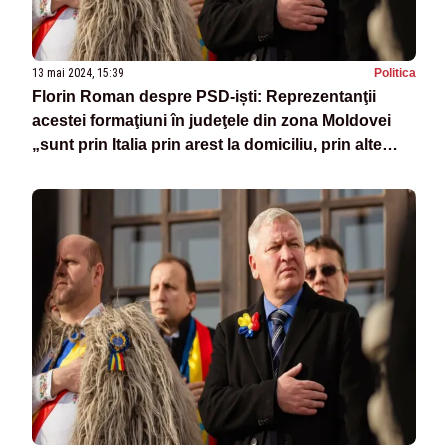
13 mai 2024, 15:39
Politica
Florin Roman despre PSD-iști: Reprezentanţii
acestei formaţiuni în judeţele din zona Moldovei
„sunt prin Italia prin arest la domiciliu, prin alte
locuri”, în timp ce candidaţii PNL sunt „pe stradă,
muncesc”