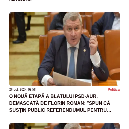
29 oct. 2024, 08:58
Politica
O NOUĂ ETAPĂ A BLATULUI PSD-AUR,
DEMASCATĂ DE FLORIN ROMAN: ”SPUN CĂ
SUSȚIN PUBLIC REFERENDUMUL PENTRU
BUCUREȘTI, DAR FAC TOT CE POT SĂ ÎL
BLOCHEZE”