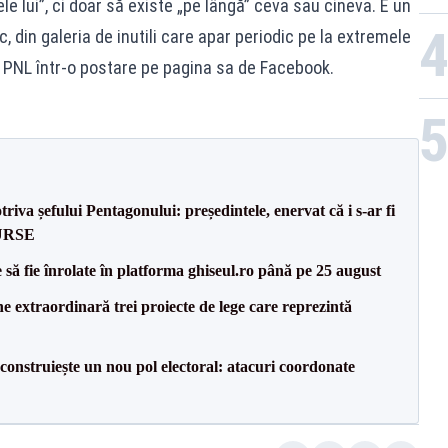
rele lui”, ci doar să existe „pe lângă” ceva sau cineva. E un
, din galeria de inutili care apar periodic pe la extremele
tul PNL într-o postare pe pagina sa de Facebook.
va șefului Pentagonului: președintele, enervat că i s-ar fi
SURSE
să fie înrolate în platforma ghiseul.ro până pe 25 august
e extraordinară trei proiecte de lege care reprezintă
construiește un nou pol electoral: atacuri coordonate