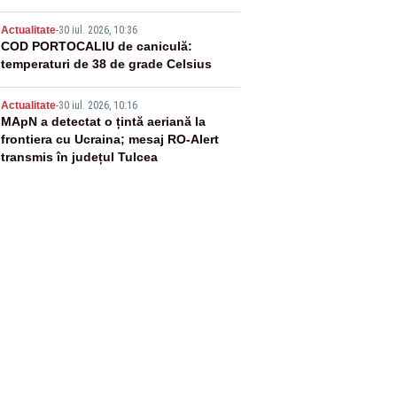
4
Actualitate
-
30 iul. 2026, 10:36
COD PORTOCALIU de caniculă:
temperaturi de 38 de grade Celsius
5
Actualitate
-
30 iul. 2026, 10:16
MApN a detectat o țintă aeriană la
frontiera cu Ucraina; mesaj RO-Alert
transmis în județul Tulcea