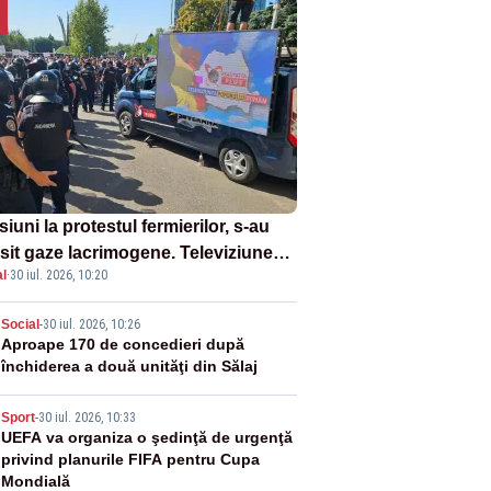
iuni la protestul fermierilor, s-au
osit gaze lacrimogene. Televiziunea
l
·
30 iul. 2026, 10:20
orului face apel la calm – LIVE
XT
2
Social
-
30 iul. 2026, 10:26
Aproape 170 de concedieri după
închiderea a două unităţi din Sălaj
3
Sport
-
30 iul. 2026, 10:33
UEFA va organiza o şedinţă de urgenţă
privind planurile FIFA pentru Cupa
Mondială