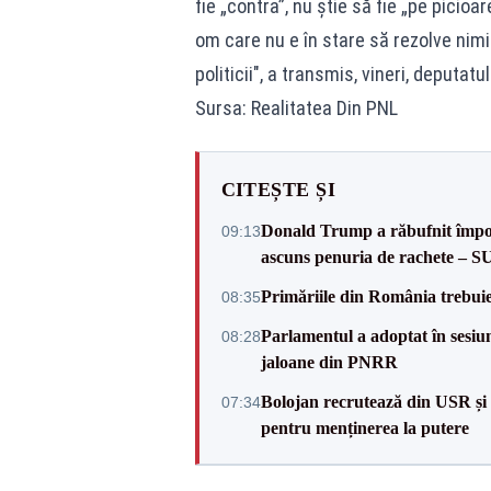
fie „contra”, nu știe să fie „pe picioa
om care nu e în stare să rezolve nimic
politicii", a transmis, vineri, deputa
Sursa: Realitatea Din PNL
CITEȘTE ȘI
Donald Trump a răbufnit împotri
09:13
ascuns penuria de rachete – 
Primăriile din România trebuie 
08:35
Parlamentul a adoptat în sesiun
08:28
jaloane din PNRR
Bolojan recrutează din USR și 
07:34
pentru menținerea la putere