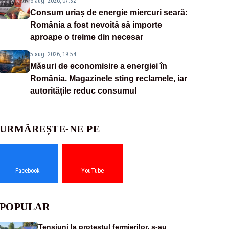
6 aug. 2026, 07:32
Consum uriaș de energie miercuri seară:
România a fost nevoită să importe
aproape o treime din necesar
5 aug. 2026, 19:54
Măsuri de economisire a energiei în
România. Magazinele sting reclamele, iar
autoritățile reduc consumul
URMĂREȘTE-NE PE
Facebook
YouTube
POPULAR
Tensiuni la protestul fermierilor, s-au