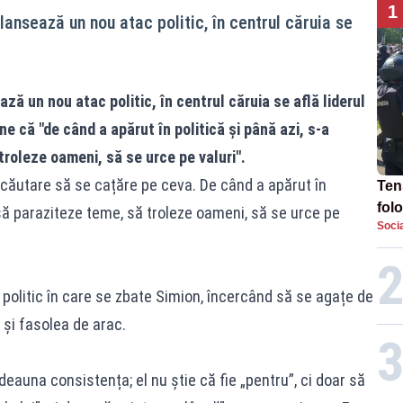
1
lansează un nou atac politic, în centrul căruia se
ză un nou atac politic, în centrul căruia se află liderul
 că "de când a apărut în politică și până azi, s-a
roleze oameni, să se urce pe valuri".
 căutare să se cațăre pe ceva. De când a apărut în
Tens
fol
 să paraziteze teme, să troleze oameni, să se urce pe
Socia
Pop
TE
l politic în care se zbate Simion, încercând să se agațe de
 și fasolea de arac.
otdeauna consistența; el nu știe că fie „pentru”, ci doar să