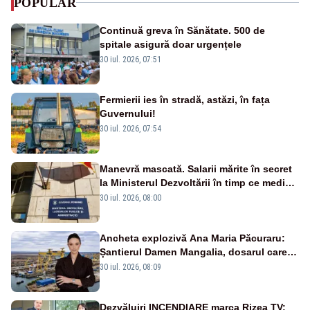
POPULAR
Continuă greva în Sănătate. 500 de
spitale asigură doar urgențele
30 iul. 2026, 07:51
Fermierii ies în stradă, astăzi, în fața
Guvernului!
30 iul. 2026, 07:54
Manevră mascată. Salarii mărite în secret
la Ministerul Dezvoltării în timp ce medicii
ies în stradă
30 iul. 2026, 08:00
Ancheta explozivă Ana Maria Păcuraru:
Șantierul Damen Mangalia, dosarul care
scufundă apărarea României
30 iul. 2026, 08:09
Dezvăluiri INCENDIARE marca Rizea TV: