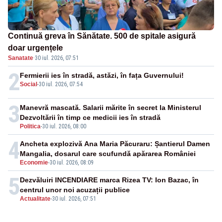
Continuă greva în Sănătate. 500 de spitale asigură
doar urgențele
Sanatate
·
30 iul. 2026, 07:51
2
Fermierii ies în stradă, astăzi, în fața Guvernului!
Social
-
30 iul. 2026, 07:54
3
Manevră mascată. Salarii mărite în secret la Ministerul
Dezvoltării în timp ce medicii ies în stradă
Politica
-
30 iul. 2026, 08:00
4
Ancheta explozivă Ana Maria Păcuraru: Șantierul Damen
Mangalia, dosarul care scufundă apărarea României
Economie
-
30 iul. 2026, 08:09
5
Dezvăluiri INCENDIARE marca Rizea TV: Ion Bazac, în
centrul unor noi acuzații publice
Actualitate
-
30 iul. 2026, 07:51