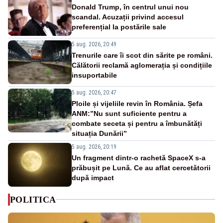
Donald Trump, în centrul unui nou
scandal. Acuzații privind accesul
preferențial la postările sale
5 aug. 2026, 20:49
Trenurile care îi scot din sărite pe români.
Călătorii reclamă aglomerația și condițiile
insuportabile
5 aug. 2026, 20:47
Ploile și vijeliile revin în România. Șefa
ANM:”Nu sunt suficiente pentru a
combate seceta și pentru a îmbunătăți
situația Dunării”
5 aug. 2026, 20:19
Un fragment dintr-o rachetă SpaceX s-a
prăbușit pe Lună. Ce au aflat cercetătorii
după impact
POLITICA