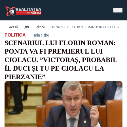
Acasă
Știri
Politica
SCENARIUL LUI FLORIN ROMAN: PONTA VA FI PREMIERUL LUI CIOLACU. ”VICTORAȘ, PROBABIL ÎL DUCI ȘI TU PE CIOLACU LA PIERZANIE”
·
POLITICA
1 min citire
SCENARIUL LUI FLORIN ROMAN:
PONTA VA FI PREMIERUL LUI
CIOLACU. ”VICTORAȘ, PROBABIL
ÎL DUCI ȘI TU PE CIOLACU LA
PIERZANIE”