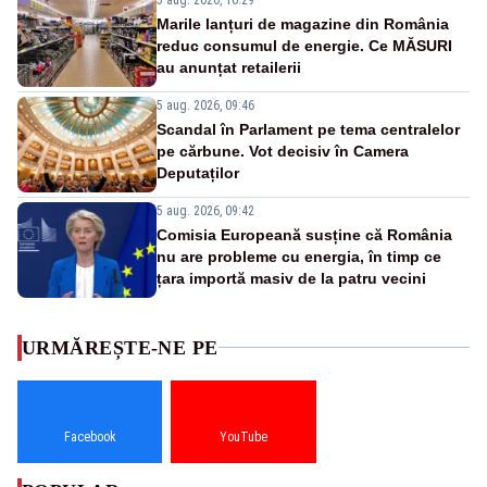
Marile lanțuri de magazine din România
reduc consumul de energie. Ce MĂSURI
au anunțat retailerii
5 aug. 2026, 09:46
Scandal în Parlament pe tema centralelor
pe cărbune. Vot decisiv în Camera
Deputaților
5 aug. 2026, 09:42
Comisia Europeană susține că România
nu are probleme cu energia, în timp ce
țara importă masiv de la patru vecini
URMĂREȘTE-NE PE
Facebook
YouTube