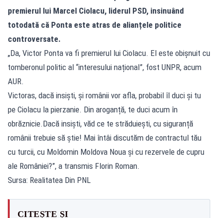
premierul lui Marcel Ciolacu, liderul PSD, insinuând
totodată că Ponta este atras de alianțele politice
controversate.
„Da, Victor Ponta va fi premierul lui Ciolacu. El este obișnuit cu
tomberonul politic al “interesului național”, fost UNPR, acum
AUR.
Victoras, dacă insiști, și românii vor afla, probabil îl duci și tu
pe Ciolacu la pierzanie. Din aroganță, te duci acum în
obrăznicie.Dacă insiști, văd ce te străduiești, cu siguranță
românii trebuie să știe! Mai întâi discutăm de contractul tău
cu turcii, cu Moldomin Moldova Noua și cu rezervele de cupru
ale României?”, a transmis Florin Roman.
Sursa: Realitatea Din PNL
CITEȘTE ȘI