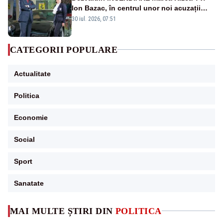
Ion Bazac, în centrul unor noi acuzații
publice
30 iul. 2026, 07:51
CATEGORII POPULARE
Actualitate
Politica
Economie
Social
Sport
Sanatate
MAI MULTE ȘTIRI DIN
POLITICA