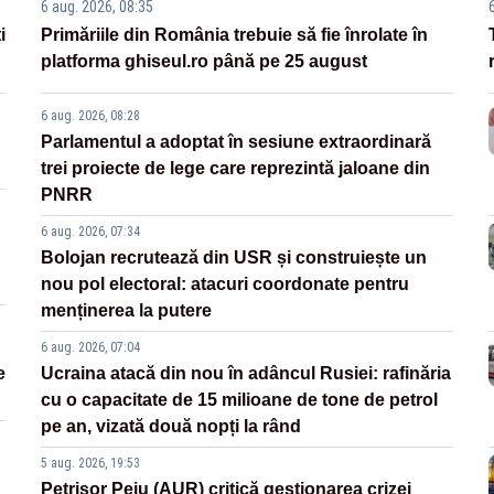
6 aug. 2026, 08:35
i
Primăriile din România trebuie să fie înrolate în
platforma ghiseul.ro până pe 25 august
6 aug. 2026, 08:28
Parlamentul a adoptat în sesiune extraordinară
trei proiecte de lege care reprezintă jaloane din
PNRR
6 aug. 2026, 07:34
Bolojan recrutează din USR și construiește un
nou pol electoral: atacuri coordonate pentru
menținerea la putere
6 aug. 2026, 07:04
e
Ucraina atacă din nou în adâncul Rusiei: rafinăria
cu o capacitate de 15 milioane de tone de petrol
pe an, vizată două nopți la rând
5 aug. 2026, 19:53
Petrișor Peiu (AUR) critică gestionarea crizei