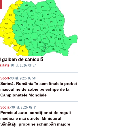
 galben de caniculă
litate
·
30 iul. 2026, 08:57
2
Sport
-
30 iul. 2026, 08:59
Scrimă: România în semifinalele probei
masculine de sabie pe echipe de la
Campionatele Mondiale
3
Social
-
30 iul. 2026, 09:31
Permisul auto, condiționat de reguli
medicale mai stricte. Ministerul
Sănătății propune schimbări majore