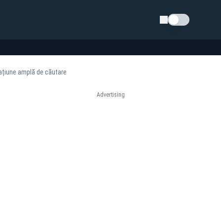
Schimba tema
rațiune amplă de căutare
Advertising