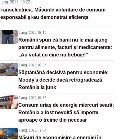
6 aug. 2026, 08:22
Transelectrica: Măsurile voluntare de consum
responsabil şi-au demonstrat eficienţa
6 aug. 2026, 08:10
Românii spun că banii nu le mai ajung
pentru alimente, facturi și medicamente:
„Au votat cu cine nu trebuie!”
6 aug. 2026, 08:07
Săptămână decisivă pentru economie:
Moody’s decide dacă retrogradează
România la junk
6 aug. 2026, 07:32
Consum uriaș de energie miercuri seară:
România a fost nevoită să importe
aproape o treime din necesar
5 aug. 2026, 19:54
Măsuri de economisire a energiei în