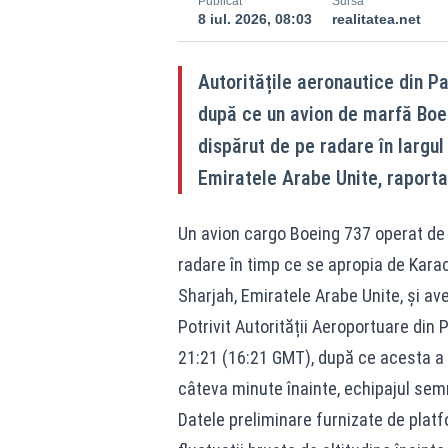
Publicat
Sursă
8 iul. 2026, 08:03
realitatea.net
Autoritățile aeronautice din P
după ce un avion de marfă Boei
dispărut de pe radare în largul
Emiratele Arabe Unite, raporta
Un avion cargo Boeing 737 operat de
radare în timp ce se apropia de Karac
Sharjah, Emiratele Arabe Unite, și ave
Potrivit Autorității Aeroportuare din 
21:21 (16:21 GMT), după ce acesta a c
câteva minute înainte, echipajul sem
Datele preliminare furnizate de platf