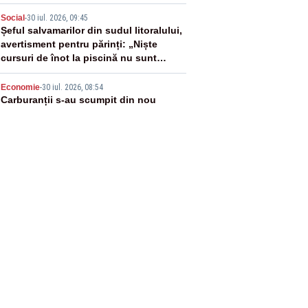
4
Social
-
30 iul. 2026, 09:45
Șeful salvamarilor din sudul litoralului,
avertisment pentru părinți: „Niște
cursuri de înot la piscină nu sunt
suficiente”
5
Economie
-
30 iul. 2026, 08:54
Carburanții s-au scumpit din nou