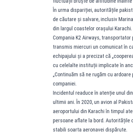
fluctuații bruște de altitudine înaint
În urma dispariției, autoritățile paki
de căutare și salvare, inclusiv Marin
din largul coastelor orașului Karachi.
Compania K2 Airways, transportator pr
transmis miercuri un comunicat în ca
echipajului și a precizat că „cooperea
cu celelalte instituții implicate în an
„Continuăm să ne rugăm cu ardoare pen
companiei.
Incidentul readuce în atenție unul di
ultimii ani. În 2020, un avion al Pakis
aeroportului din Karachi în timpul at
persoane aflate la bord. Autoritățile 
stabili soarta aeronavei dispărute.