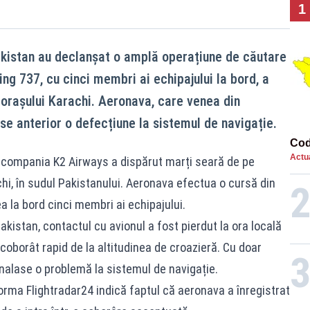
1
akistan au declanșat o amplă operațiune de căutare
ng 737, cu cinci membri ai echipajului la bord, a
 orașului Karachi. Aeronava, care venea din
se anterior o defecțiune la sistemul de navigație.
Cod
Actua
 compania K2 Airways a dispărut marți seară de pe
hi, în sudul Pakistanului. Aeronava efectua o cursă din
a la bord cinci membri ai echipajului.
Pakistan, contactul cu avionul a fost pierdut la ora locală
oborât rapid de la altitudinea de croazieră. Cu doar
nalase o problemă la sistemul de navigație.
orma Flightradar24 indică faptul că aeronava a înregistrat