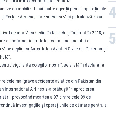
e de a intra într-o coborâre accentuată.
staneze au mobilizat mai multe agenții pentru operațiunile
a și Forțele Aeriene, care survolează și patrulează zona
ivat de marfă cu sediul în Karachi și înființat în 2018, a
re a confirmat identitatea celor cinci membri ai
ză pe deplin cu Autoritatea Aviației Civile din Pakistan și
chetă”.
tru siguranța colegilor noștri”, se arată în declarația
ntre cele mai grave accidente aviatice din Pakistan din
tan International Airlines s-a prăbușit în apropierea
erizării, provocând moartea a 97 dintre cele 99 de
continuă investigațiile și operațiunile de căutare pentru a