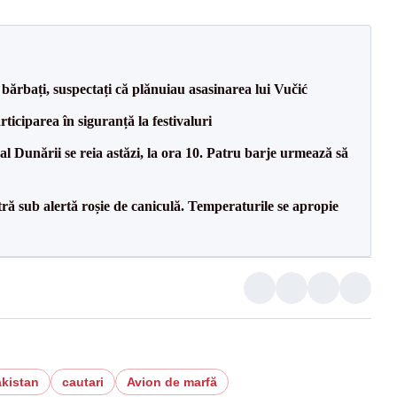
bărbați, suspectați că plănuiau asasinarea lui Vučić
ciparea în siguranță la festivaluri
l Dunării se reia astăzi, la ora 10. Patru barje urmează să
tră sub alertă roșie de caniculă. Temperaturile se apropie
kistan
cautari
Avion de marfă