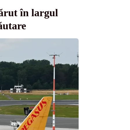
ărut în largul
ăutare