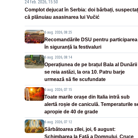
24 feb. 2026, 15:50
Complot dejucat în Serbia: doi bărbați, suspectaț
că plănuiau asasinarea lui Vučić
6 aug. 2026, 08:25
Recomandările DSU pentru participarea
în siguranță la festivaluri
6 aug. 2026, 08:14
Operațiunea de pe brațul Bala al Dunării
se reia astăzi, la ora 10. Patru barje
urmează să fie scufundate
6 aug. 2026, 07:15
Toate marile orașe din Italia intră sub
alertă roșie de caniculă. Temperaturile s
apropie de 40 de grade
6 aug. 2026, 07:12
Sărbătoarea zilei, joi, 6 august:
Schimbarea la Față a Domnului. Cruce