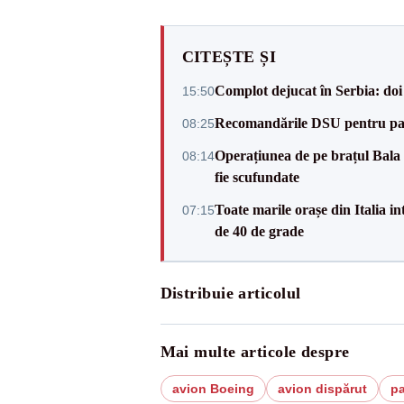
CITEȘTE ȘI
Complot dejucat în Serbia: doi 
15:50
Recomandările DSU pentru parti
08:25
Operațiunea de pe brațul Bala a
08:14
fie scufundate
Toate marile orașe din Italia in
07:15
de 40 de grade
Distribuie articolul
Mai multe articole despre
avion Boeing
avion dispărut
pa