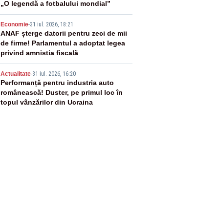
„O legendă a fotbalului mondial”
4
Economie
-
31 iul. 2026, 18:21
ANAF șterge datorii pentru zeci de mii
de firme! Parlamentul a adoptat legea
privind amnistia fiscală
5
Actualitate
-
31 iul. 2026, 16:20
Performanță pentru industria auto
românească! Duster, pe primul loc în
topul vânzărilor din Ucraina