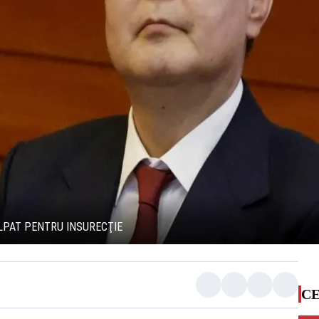
ULPAT PENTRU INSURECŢIE
CE