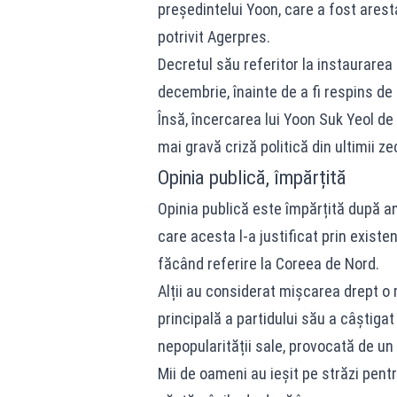
preşedintelui Yoon, care a fost arest
potrivit Agerpres.
Decretul său referitor la instaurarea 
decembrie, înainte de a fi respins de
Însă, încercarea lui Yoon Suk Yeol d
mai gravă criză politică din ultimii zec
Opinia publică, împărțită
Opinia publică este împărțită după anu
care acesta l-a justificat prin existe
făcând referire la Coreea de Nord.
Alții au considerat mișcarea drept o 
principală a partidului său a câștigat 
nepopularității sale, provocată de u
Mii de oameni au ieșit pe străzi pen