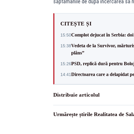
săptămânile de după încercarea sa n
CITEȘTE ȘI
Complot dejucat în Serbia: doi 
15:50
Vedeta de la Survivor, mărtur
15:38
plâns”
PSD, replică dură pentru Boloj
15:26
Directoarea care a delapidat pes
14:41
Distribuie articolul
Urmărește știrile Realitatea de Sal