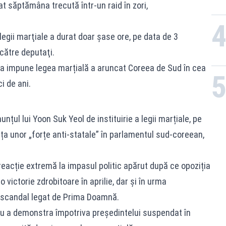
at săptămâna trecută într-un raid în zori,
legii marţiale a durat doar şase ore, pe data de 3
 către deputaţi.
e a impune legea marțială a aruncat Coreea de Sud în cea
i de ani.
nțul lui Yoon Suk Yeol de instituirie a legii marțiale, pe
nța unor „forțe anti-statale” în parlamentul sud-coreean,
reacție extremă la impasul politic apărut după ce opoziția
o victorie zdrobitoare în aprilie, dar și în urma
n scandal legat de Prima Doamnă.
tru a demonstra împotriva președintelui suspendat în