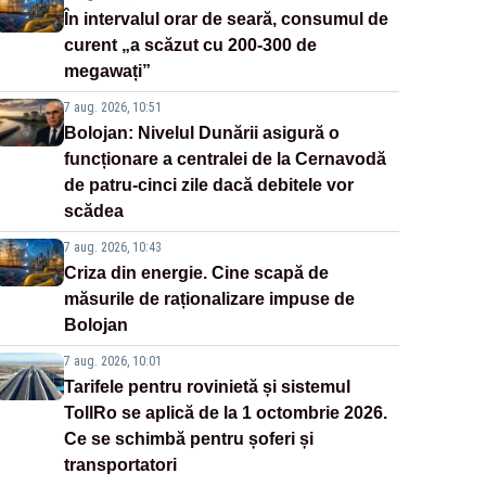
În intervalul orar de seară, consumul de
curent „a scăzut cu 200-300 de
megawați”
7 aug. 2026, 10:51
Bolojan: Nivelul Dunării asigură o
funcționare a centralei de la Cernavodă
de patru-cinci zile dacă debitele vor
scădea
7 aug. 2026, 10:43
Criza din energie. Cine scapă de
măsurile de raționalizare impuse de
Bolojan
7 aug. 2026, 10:01
Tarifele pentru rovinietă și sistemul
TollRo se aplică de la 1 octombrie 2026.
Ce se schimbă pentru șoferi și
transportatori