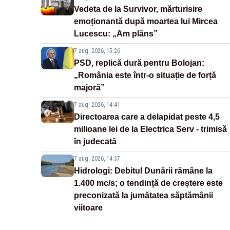
Vedeta de la Survivor, mărturisire
emoționantă după moartea lui Mircea
Lucescu: „Am plâns”
7 aug. 2026, 15:26
PSD, replică dură pentru Bolojan:
„România este într-o situație de forță
majoră”
7 aug. 2026, 14:41
Directoarea care a delapidat peste 4,5
milioane lei de la Electrica Serv - trimisă
în judecată
7 aug. 2026, 14:37
Hidrologi: Debitul Dunării rămâne la
1.400 mc/s; o tendință de creștere este
preconizată la jumătatea săptămânii
viitoare