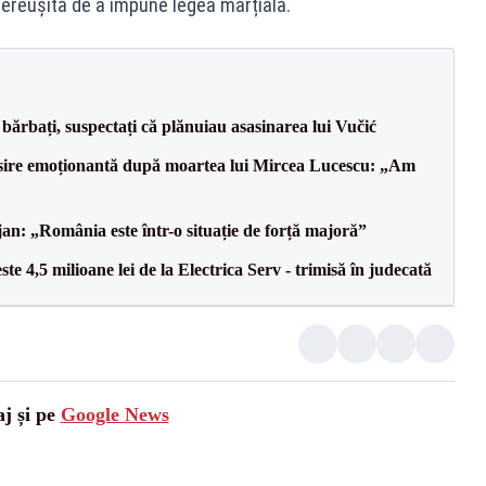
ereușită de a impune legea marțială.
bărbați, suspectați că plănuiau asasinarea lui Vučić
isire emoționantă după moartea lui Mircea Lucescu: „Am
an: „România este într-o situație de forță majoră”
te 4,5 milioane lei de la Electrica Serv - trimisă în judecată
aj și pe
Google News