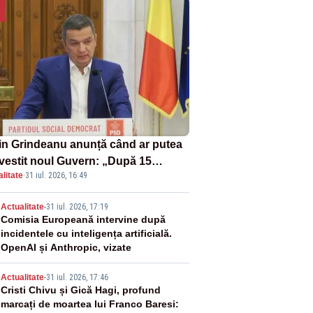
in Grindeanu anunță când ar putea
învestit noul Guvern: „După 15
litate
·
31 iul. 2026, 16:49
ust sunt șanse mai mari”
2
Actualitate
-
31 iul. 2026, 17:19
Comisia Europeană intervine după
incidentele cu inteligența artificială.
OpenAI și Anthropic, vizate
3
Actualitate
-
31 iul. 2026, 17:46
Cristi Chivu și Gică Hagi, profund
marcați de moartea lui Franco Baresi: