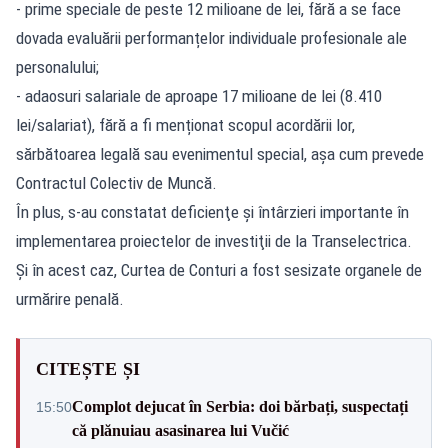
- prime speciale de peste 12 milioane de lei, fără a se face
dovada evaluării performanțelor individuale profesionale ale
personalului;
- adaosuri salariale de aproape 17 milioane de lei (8.410
lei/salariat), fără a fi menționat scopul acordării lor,
sărbătoarea legală sau evenimentul special, așa cum prevede
Contractul Colectiv de Muncă.
În plus, s-au constatat deficienţe şi întârzieri importante în
implementarea proiectelor de investiţii de la Transelectrica.
Şi în acest caz, Curtea de Conturi a fost sesizate organele de
urmărire penală.
CITEȘTE ȘI
Complot dejucat în Serbia: doi bărbați, suspectați
15:50
că plănuiau asasinarea lui Vučić