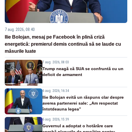
7 aug. 2026, 08:40
Ilie Bolojan, mesaj pe Facebook în plină criză
energetică: premierul demis continuă să se laude cu
măsurile luate
7 aug. 2026, 08:03
Trump neagă că SUA se confruntă cu un
deficit de armament
6 aug. 2026, 16:34
Ilie Bolojan evită un răspuns clar despre
averea partenerei sale: „Am respectat
întotdeauna legea”
6 aug. 2026, 15:39
Guvernul a adoptat o hotărâre care
aprobă planurile de pregătire pentru