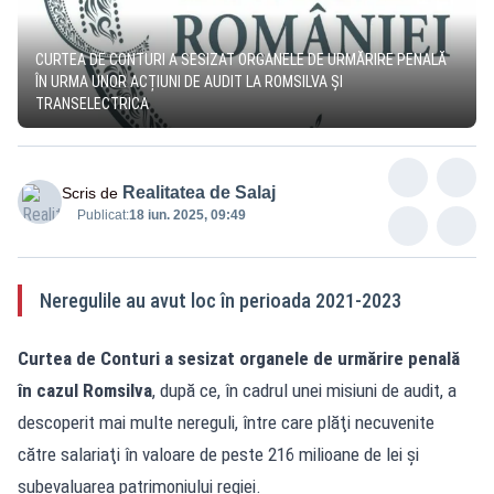
CURTEA DE CONTURI A SESIZAT ORGANELE DE URMĂRIRE PENALĂ
ÎN URMA UNOR ACȚIUNI DE AUDIT LA ROMSILVA ȘI
TRANSELECTRICA
Realitatea de Salaj
Scris de
Publicat:
18 iun. 2025, 09:49
Neregulile au avut loc în perioada 2021-2023
Curtea de Conturi a sesizat organele de urmărire penală
în cazul Romsilva
, după ce, în cadrul unei misiuni de audit, a
descoperit mai multe nereguli, între care plăţi necuvenite
către salariaţi în valoare de peste 216 milioane de lei şi
subevaluarea patrimoniului regiei.