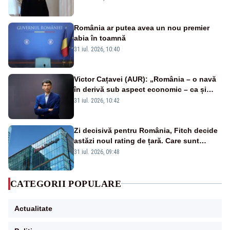
România ar putea avea un nou premier
abia în toamnă
31 iul. 2026, 10:40
Victor Cațavei (AUR): „România – o navă
în derivă sub aspect economic – ca și
rezultat al guvernărilor din ultimii 36 de
31 iul. 2026, 10:42
ani”
Zi decisivă pentru România, Fitch decide
astăzi noul rating de țară. Care sunt
efectele retrogradării la categoria „junk”
31 iul. 2026, 09:48
CATEGORII POPULARE
Actualitate