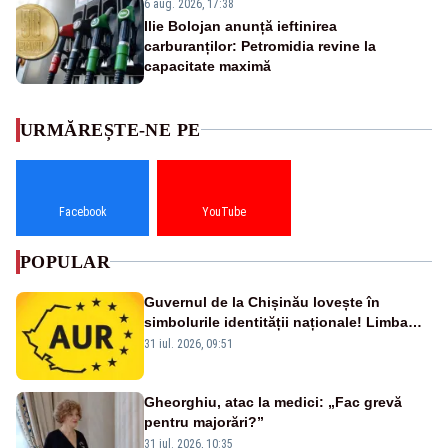
6 aug. 2026, 17:38
Ilie Bolojan anunță ieftinirea
carburanților: Petromidia revine la
capacitate maximă
URMĂREȘTE-NE PE
Facebook
YouTube
POPULAR
Guvernul de la Chișinău lovește în
simbolurile identității naționale! Limba
română nu se economisește! Limba
31 iul. 2026, 09:51
română se sărbătorește!
Gheorghiu, atac la medici: „Fac grevă
pentru majorări?”
31 iul. 2026, 10:35