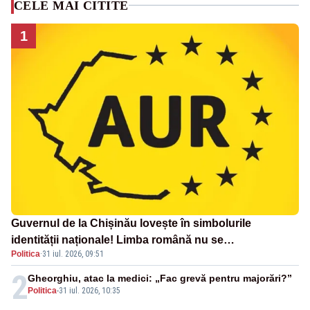
CELE MAI CITITE
1
Guvernul de la Chișinău lovește în simbolurile
identității naționale! Limba română nu se
Politica
·
31 iul. 2026, 09:51
economisește! Limba română se sărbătorește!
2
Gheorghiu, atac la medici: „Fac grevă pentru majorări?”
Politica
-
31 iul. 2026, 10:35