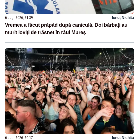
6 aug. 2026, 21:39
Ionuț Nichita
Vremea a făcut prăpăd după caniculă. Doi bărbați au
murit loviți de trăsnet în râul Mureș
6 aug. 2026, 20:17
Ionuț Nichita