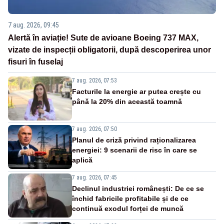
7 aug. 2026, 09:45
Alertă în aviație! Sute de avioane Boeing 737 MAX,
vizate de inspecții obligatorii, după descoperirea unor
fisuri în fuselaj
7 aug. 2026, 07:53
Facturile la energie ar putea crește cu
până la 20% din această toamnă
7 aug. 2026, 07:50
Planul de criză privind raționalizarea
energiei: 9 scenarii de risc în care se
aplică
7 aug. 2026, 07:45
Declinul industriei românești: De ce se
închid fabricile profitabile și de ce
continuă exodul forței de muncă