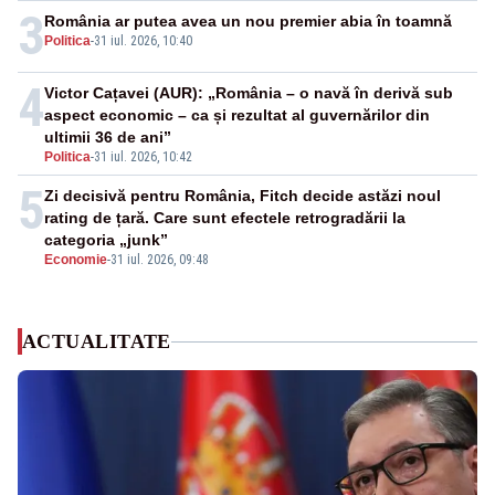
3
România ar putea avea un nou premier abia în toamnă
Politica
-
31 iul. 2026, 10:40
4
Victor Cațavei (AUR): „România – o navă în derivă sub
aspect economic – ca și rezultat al guvernărilor din
ultimii 36 de ani”
Politica
-
31 iul. 2026, 10:42
5
Zi decisivă pentru România, Fitch decide astăzi noul
rating de țară. Care sunt efectele retrogradării la
categoria „junk”
Economie
-
31 iul. 2026, 09:48
ACTUALITATE