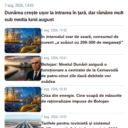
7 aug. 2026, 14:03
Dunărea crește ușor la intrarea în țară, dar rămâne mult
sub media lunii august
7 aug. 2026, 13:02
În intervalul orar de seară, consumul de
curent „a scăzut cu 200-300 de megawați”
7 aug. 2026, 10:51
Bolojan: Nivelul Dunării asigură o
funcționare a centralei de la Cernavodă
de patru-cinci zile dacă debitele vor
scădea
7 aug. 2026, 10:43
Criza din energie. Cine scapă de măsurile
de raționalizare impuse de Bolojan
7 aug. 2026, 10:01
Tarifele pentru rovinietă și sistemul