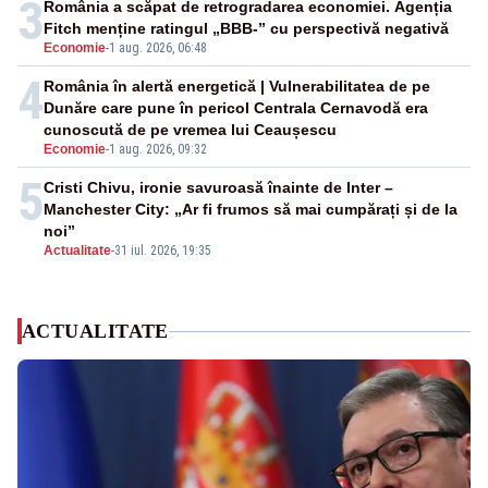
3
România a scăpat de retrogradarea economiei. Agenția
Fitch menține ratingul „BBB-” cu perspectivă negativă
Economie
-
1 aug. 2026, 06:48
4
România în alertă energetică | Vulnerabilitatea de pe
Dunăre care pune în pericol Centrala Cernavodă era
cunoscută de pe vremea lui Ceaușescu
Economie
-
1 aug. 2026, 09:32
5
Cristi Chivu, ironie savuroasă înainte de Inter –
Manchester City: „Ar fi frumos să mai cumpărați și de la
noi”
Actualitate
-
31 iul. 2026, 19:35
ACTUALITATE