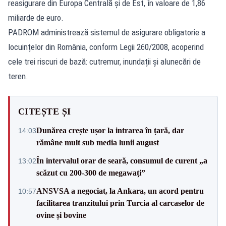
reasigurare din Europa Centrală și de Est, în valoare de 1,86
miliarde de euro.
PADROM administrează sistemul de asigurare obligatorie a
locuințelor din România, conform Legii 260/2008, acoperind
cele trei riscuri de bază: cutremur, inundații și alunecări de
teren.
CITEȘTE ȘI
Dunărea crește ușor la intrarea în țară, dar
14:03
rămâne mult sub media lunii august
În intervalul orar de seară, consumul de curent „a
13:02
scăzut cu 200-300 de megawați”
ANSVSA a negociat, la Ankara, un acord pentru
10:57
facilitarea tranzitului prin Turcia al carcaselor de
ovine și bovine