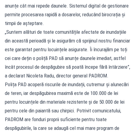
anunțe cât mai repede daunele. Sistemul digital de gestionare
permite procesarea rapidă a dosarelor, reducând birocrația și
timpii de așteptare.
„Suntem alături de toate comunitățile afectate de inundațiile
din această perioadă și le asigurăm că sprijinul nostru financiar
este garantat pentru locuințele asigurate. Îi încurajăm pe toți
cei care dețin o poliță PAD să anunțe daunele imediat, astfel
încât procesul de despăgubire să poată începe fără întârziere”,
a declarat Nicoleta Radu, director general PADROM.
Polița PAD acoperă riscurile de inundații, cutremur și alunecări
de teren, iar despăgubirea maximă este de 100.000 de lei
pentru locuințele din materiale rezistente și de 50.000 de lei
pentru cele din paiantă sau chirpici. Potrivit comunicatului,
PADROM are fonduri proprii suficiente pentru toate
despăgubirile, la care se adaugă cel mai mare program de