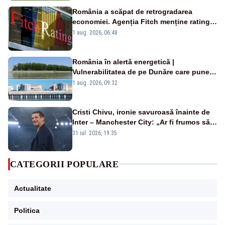
România a scăpat de retrogradarea
economiei. Agenția Fitch menține ratingul
„BBB-” cu perspectivă negativă
1 aug. 2026, 06:48
România în alertă energetică |
Vulnerabilitatea de pe Dunăre care pune
în pericol Centrala Cernavodă era
1 aug. 2026, 09:32
cunoscută de pe vremea lui Ceaușescu
Cristi Chivu, ironie savuroasă înainte de
Inter – Manchester City: „Ar fi frumos să
mai cumpărați și de la noi”
31 iul. 2026, 19:35
CATEGORII POPULARE
Actualitate
Politica