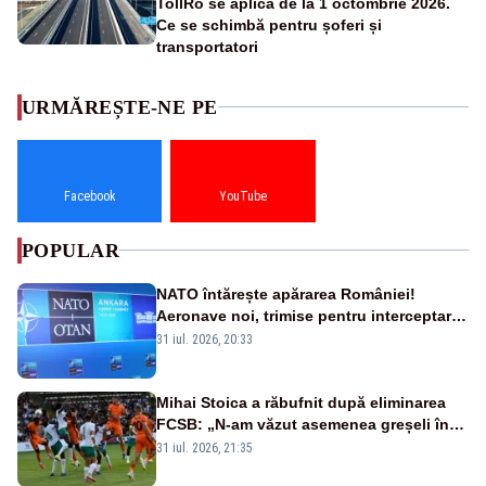
TollRo se aplică de la 1 octombrie 2026.
Ce se schimbă pentru șoferi și
transportatori
URMĂREȘTE-NE PE
Facebook
YouTube
POPULAR
NATO întărește apărarea României!
Aeronave noi, trimise pentru interceptarea
și distrugerea dronelor
31 iul. 2026, 20:33
Mihai Stoica a răbufnit după eliminarea
FCSB: „N-am văzut asemenea greșeli în
190 de meciuri europene”
31 iul. 2026, 21:35