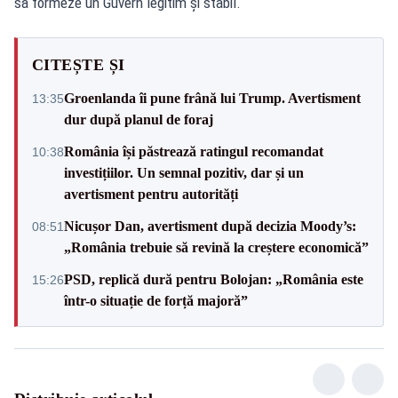
să formeze un Guvern legitim și stabil.
CITEȘTE ȘI
Groenlanda îi pune frână lui Trump. Avertisment
13:35
dur după planul de foraj
România își păstrează ratingul recomandat
10:38
investițiilor. Un semnal pozitiv, dar și un
avertisment pentru autorități
Nicușor Dan, avertisment după decizia Moody’s:
08:51
„România trebuie să revină la creștere economică”
PSD, replică dură pentru Bolojan: „România este
15:26
într-o situație de forță majoră”