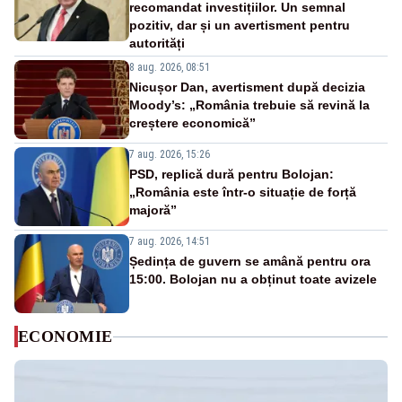
recomandat investițiilor. Un semnal
pozitiv, dar și un avertisment pentru
autorități
8 aug. 2026, 08:51
Nicușor Dan, avertisment după decizia
Moody’s: „România trebuie să revină la
creștere economică”
7 aug. 2026, 15:26
PSD, replică dură pentru Bolojan:
„România este într-o situație de forță
majoră”
7 aug. 2026, 14:51
Ședința de guvern se amână pentru ora
15:00. Bolojan nu a obținut toate avizele
ECONOMIE