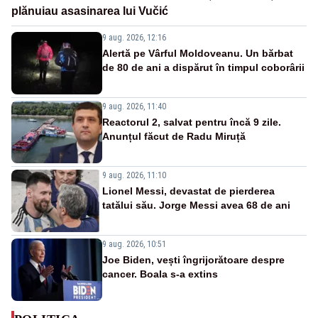
plănuiau asasinarea lui Vučić
9 aug. 2026, 12:16
Alertă pe Vârful Moldoveanu. Un bărbat
de 80 de ani a dispărut în timpul coborârii
9 aug. 2026, 11:40
Reactorul 2, salvat pentru încă 9 zile.
Anunțul făcut de Radu Miruță
9 aug. 2026, 11:10
Lionel Messi, devastat de pierderea
tatălui său. Jorge Messi avea 68 de ani
9 aug. 2026, 10:51
Joe Biden, vești îngrijorătoare despre
cancer. Boala s-a extins