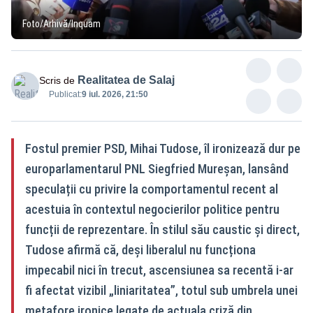
Foto/Arhivă/Inquam
Realitatea de Salaj
Scris de
Publicat:
9 iul. 2026, 21:50
Fostul premier PSD, Mihai Tudose, îl ironizează dur pe
europarlamentarul PNL Siegfried Mureșan, lansând
speculații cu privire la comportamentul recent al
acestuia în contextul negocierilor politice pentru
funcții de reprezentare. În stilul său caustic și direct,
Tudose afirmă că, deși liberalul nu funcționa
impecabil nici în trecut, ascensiunea sa recentă i-ar
fi afectat vizibil „liniaritatea”, totul sub umbrela unei
metafore ironice legate de actuala criză din