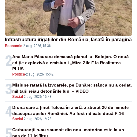
Infrastructura irigațiilor din România, lăsată în paragină
Economie
·
2 aug. 2026, 15:38
2
Ana Maria Păcuraru demască planul lui Bolojan. O nouă
ediție explozivă a emisiunii „Miza Zilei” la Realitatea
PLUS
Politica
-
2 aug. 2026, 15:42
3
Misiune ratată la Izvoarele, pe Dunăre: stânca nu a cedat,
militarii reiau detonările luni – VIDEO
Social
-
2 aug. 2026, 15:48
4
Drona care a ținut Tulcea în alertă a zburat 20 de minute
deasupra apelor României. Au fost ridicate două F-16
Social
-
2 aug. 2026, 19:28
5
Carburanții s-au scumpit din nou, motorina este la un
pas de 11 lei/litru