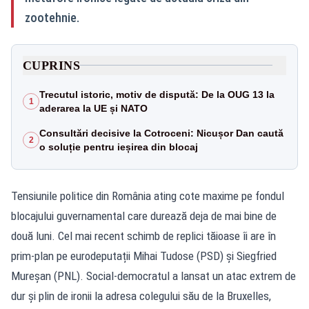
zootehnie.
CUPRINS
Trecutul istoric, motiv de dispută: De la OUG 13 la
1
aderarea la UE și NATO
Consultări decisive la Cotroceni: Nicușor Dan caută
2
o soluție pentru ieșirea din blocaj
Tensiunile politice din România ating cote maxime pe fondul
blocajului guvernamental care durează deja de mai bine de
două luni. Cel mai recent schimb de replici tăioase îi are în
prim-plan pe eurodeputații Mihai Tudose (PSD) și Siegfried
Mureșan (PNL). Social-democratul a lansat un atac extrem de
dur și plin de ironii la adresa colegului său de la Bruxelles,