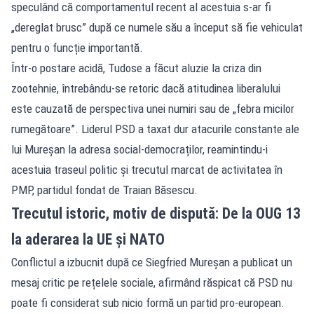
speculând că comportamentul recent al acestuia s-ar fi
„dereglat brusc” după ce numele său a început să fie vehiculat
pentru o funcție importantă.
Într-o postare acidă, Tudose a făcut aluzie la criza din
zootehnie, întrebându-se retoric dacă atitudinea liberalului
este cauzată de perspectiva unei numiri sau de „febra micilor
rumegătoare”. Liderul PSD a taxat dur atacurile constante ale
lui Mureșan la adresa social-democraților, reamintindu-i
acestuia traseul politic și trecutul marcat de activitatea în
PMP, partidul fondat de Traian Băsescu.
Trecutul istoric, motiv de dispută: De la OUG 13
la aderarea la UE și NATO
Conflictul a izbucnit după ce Siegfried Mureșan a publicat un
mesaj critic pe rețelele sociale, afirmând răspicat că PSD nu
poate fi considerat sub nicio formă un partid pro-european.