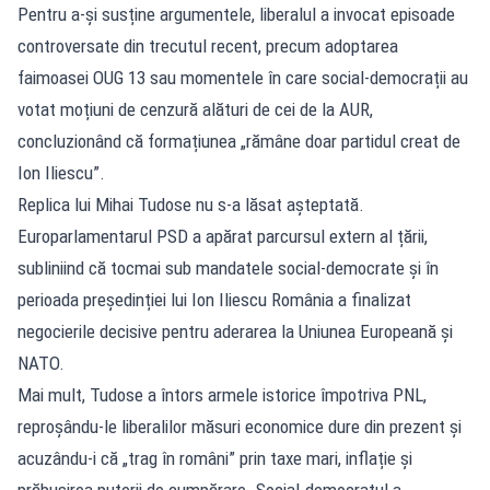
Pentru a-și susține argumentele, liberalul a invocat episoade
controversate din trecutul recent, precum adoptarea
faimoasei OUG 13 sau momentele în care social-democrații au
votat moțiuni de cenzură alături de cei de la AUR,
concluzionând că formațiunea „rămâne doar partidul creat de
Ion Iliescu”.
Replica lui Mihai Tudose nu s-a lăsat așteptată.
Europarlamentarul PSD a apărat parcursul extern al țării,
subliniind că tocmai sub mandatele social-democrate și în
perioada președinției lui Ion Iliescu România a finalizat
negocierile decisive pentru aderarea la Uniunea Europeană și
NATO.
Mai mult, Tudose a întors armele istorice împotriva PNL,
reproșându-le liberalilor măsuri economice dure din prezent și
acuzându-i că „trag în români” prin taxe mari, inflație și
prăbușirea puterii de cumpărare. Social-democratul a