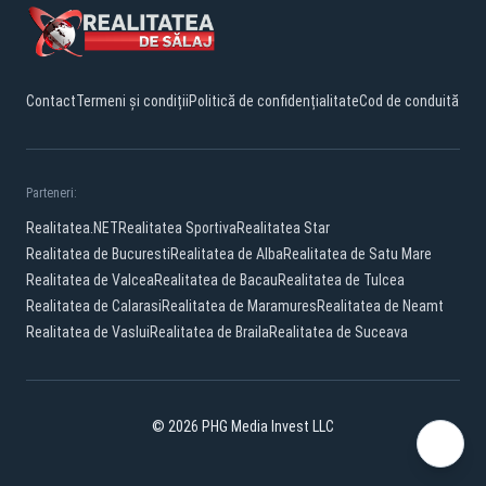
Contact
Termeni și condiții
Politică de confidențialitate
Cod de conduită
Parteneri:
Realitatea.NET
Realitatea Sportiva
Realitatea Star
Realitatea de Bucuresti
Realitatea de Alba
Realitatea de Satu Mare
Realitatea de Valcea
Realitatea de Bacau
Realitatea de Tulcea
Realitatea de Calarasi
Realitatea de Maramures
Realitatea de Neamt
Realitatea de Vaslui
Realitatea de Braila
Realitatea de Suceava
© 2026 PHG Media Invest LLC
Facebook
YouTube