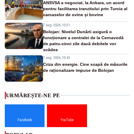
ANSVSA a negociat, la Ankara, un acord
pentru facilitarea tranzitului prin Turcia al
carcaselor de ovine și bovine
7 aug. 2026, 10:51
Bolojan: Nivelul Dunării asigură o
funcționare a centralei de la Cernavodă
de patru-cinci zile dacă debitele vor
scădea
7 aug. 2026, 10:43
Criza din energie. Cine scapă de măsurile
de raționalizare impuse de Bolojan
URMĂREȘTE-NE PE
Facebook
YouTube