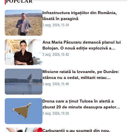
POPULAR
Infrastructura irigațiilor din România,
lăsată în paragină
2 aug. 2026, 15:38
Ana Maria Păcuraru demască planul lui
Bolojan. O nouă ediție explozivă a
emisiunii „Miza Zilei” la Realitatea PLUS
2 aug. 2026, 15:42
Misiune ratată la Izvoarele, pe Dunăre:
stânca nu a cedat, militarii reiau
detonările luni – VIDEO
2 aug. 2026, 15:48
Drona care a ținut Tulcea în alertă a
zburat 20 de minute deasupra apelor
României. Au fost ridicate două F-16
2 aug. 2026, 19:28
Carburanții s-au scumpit din nou,