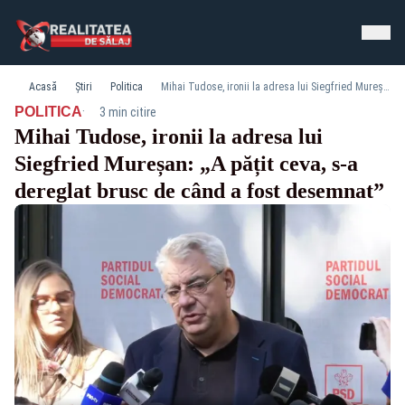
Acasă
Știri
Politica
Mihai Tudose, ironii la adresa lui Siegfried Mureșan: „A pățit ceva, s-a dereglat brusc de când a fost desemnat”
·
POLITICA
3 min citire
Mihai Tudose, ironii la adresa lui
Siegfried Mureșan: „A pățit ceva, s-a
dereglat brusc de când a fost desemnat”