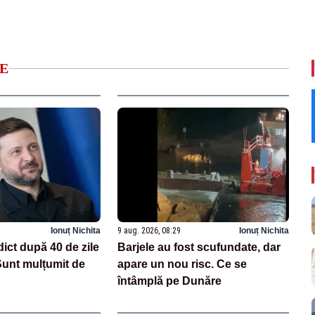
E
Ionuț Nichita
9 aug. 2026, 08:29
Ionuț Nichita
dict după 40 de zile
Barjele au fost scufundate, dar
Sunt mulțumit de
apare un nou risc. Ce se
întâmplă pe Dunăre