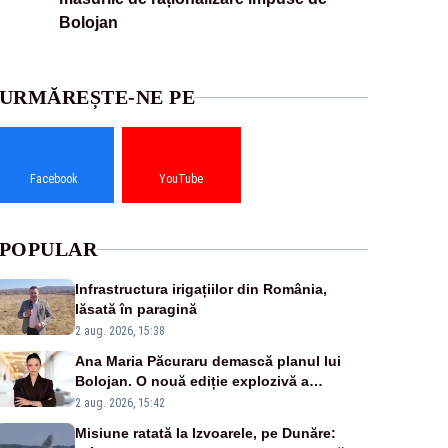
Bolojan
URMĂREȘTE-NE PE
Facebook
YouTube
POPULAR
Infrastructura irigațiilor din România,
lăsată în paragină
2 aug. 2026, 15:38
Ana Maria Păcuraru demască planul lui
Bolojan. O nouă ediție explozivă a
emisiunii „Miza Zilei” la Realitatea PLUS
2 aug. 2026, 15:42
Misiune ratată la Izvoarele, pe Dunăre: