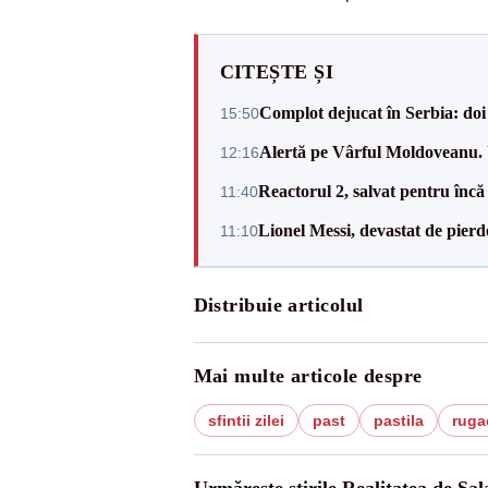
CITEȘTE ȘI
Complot dejucat în Serbia: doi 
15:50
Alertă pe Vârful Moldoveanu. U
12:16
Reactorul 2, salvat pentru încă
11:40
Lionel Messi, devastat de pierd
11:10
Distribuie articolul
Mai multe articole despre
sfintii zilei
past
pastila
ruga