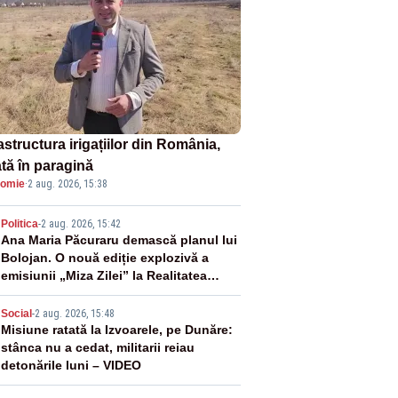
astructura irigațiilor din România,
ată în paragină
omie
·
2 aug. 2026, 15:38
2
Politica
-
2 aug. 2026, 15:42
Ana Maria Păcuraru demască planul lui
Bolojan. O nouă ediție explozivă a
emisiunii „Miza Zilei” la Realitatea
PLUS
3
Social
-
2 aug. 2026, 15:48
Misiune ratată la Izvoarele, pe Dunăre:
stânca nu a cedat, militarii reiau
detonările luni – VIDEO