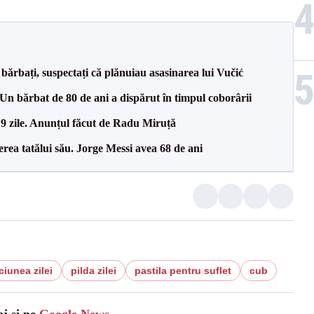
bărbați, suspectați că plănuiau asasinarea lui Vučić
n bărbat de 80 de ani a dispărut în timpul coborârii
 9 zile. Anunțul făcut de Radu Miruță
erea tatălui său. Jorge Messi avea 68 de ani
ciunea zilei
pilda zilei
pastila pentru suflet
cub