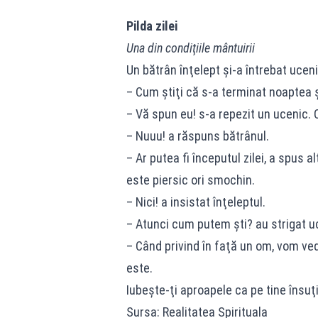
Pilda zilei
Una din condiţiile mântuirii
Un bătrân înţelept şi-a întrebat ucenic
– Cum ştiţi că s-a terminat noaptea 
– Vă spun eu! s-a repezit un ucenic. 
– Nuuu! a răspuns bătrânul.
– Ar putea fi începutul zilei, a spus 
este piersic ori smochin.
– Nici! a insistat înţeleptul.
– Atunci cum putem şti? au strigat uc
– Când privind în faţă un om, vom vedea
este.
Iubeşte-ţi aproapele ca pe tine însu
Sursa: Realitatea Spirituala