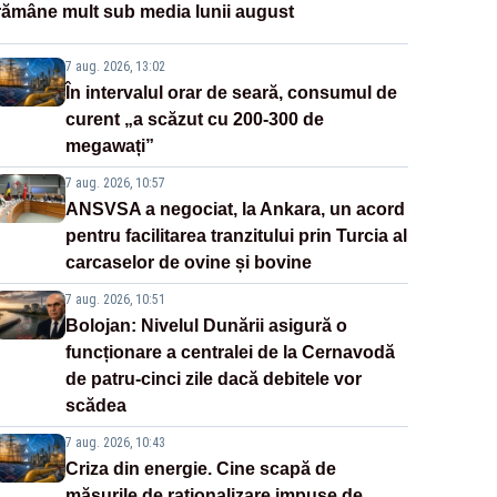
rămâne mult sub media lunii august
7 aug. 2026, 13:02
În intervalul orar de seară, consumul de
curent „a scăzut cu 200-300 de
megawați”
7 aug. 2026, 10:57
ANSVSA a negociat, la Ankara, un acord
pentru facilitarea tranzitului prin Turcia al
carcaselor de ovine și bovine
7 aug. 2026, 10:51
Bolojan: Nivelul Dunării asigură o
funcționare a centralei de la Cernavodă
de patru-cinci zile dacă debitele vor
scădea
7 aug. 2026, 10:43
Criza din energie. Cine scapă de
măsurile de raționalizare impuse de