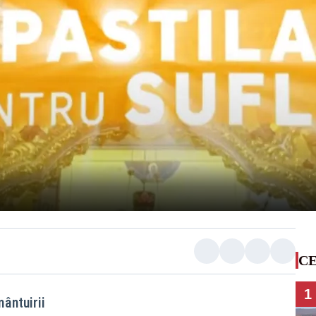
CE
1
mântuirii