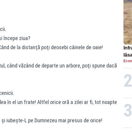
ii.
şi începe ziua?
Când de la distanţă poţi deosebi câinele de oaie!
Infr
lăs
Econ
altul, când văzând de departe un arbore, poţi spune dacă
enicii.
 în el un frate! Altfel orice oră a zilei ar fi, tot noapte
ţi şi iubeşte-L pe Dumnezeu mai presus de orice!