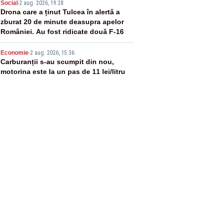
4
Social
-
2 aug. 2026, 19:28
Drona care a ținut Tulcea în alertă a
zburat 20 de minute deasupra apelor
României. Au fost ridicate două F-16
5
Economie
-
2 aug. 2026, 15:36
Carburanții s-au scumpit din nou,
motorina este la un pas de 11 lei/litru