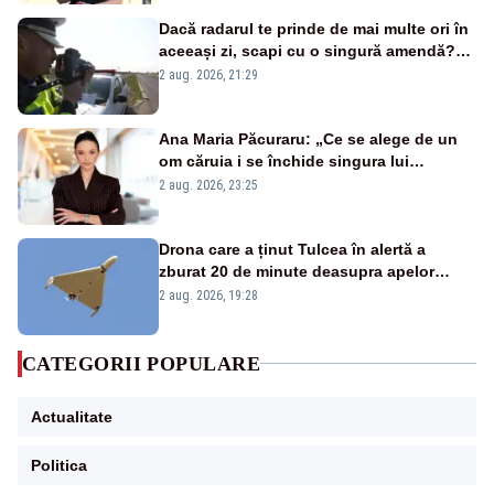
Dacă radarul te prinde de mai multe ori în
aceeași zi, scapi cu o singură amendă?
Ce spune legea
2 aug. 2026, 21:29
Ana Maria Păcuraru: „Ce se alege de un
om căruia i se închide singura lui
portiță?”
2 aug. 2026, 23:25
Drona care a ținut Tulcea în alertă a
zburat 20 de minute deasupra apelor
României. Au fost ridicate două F-16
2 aug. 2026, 19:28
CATEGORII POPULARE
Actualitate
Politica