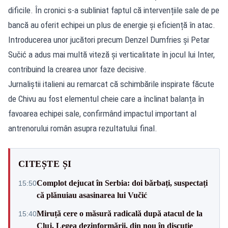
dificile. În cronici s-a subliniat faptul că intervențiile sale de pe
bancă au oferit echipei un plus de energie și eficiență în atac.
Introducerea unor jucători precum Denzel Dumfries și Petar
Sučić a adus mai multă viteză și verticalitate în jocul lui Inter,
contribuind la crearea unor faze decisive.
Jurnaliștii italieni au remarcat că schimbările inspirate făcute
de Chivu au fost elementul cheie care a înclinat balanța în
favoarea echipei sale, confirmând impactul important al
antrenorului român asupra rezultatului final.
CITEȘTE ȘI
Complot dejucat în Serbia: doi bărbați, suspectați
15:50
că plănuiau asasinarea lui Vučić
Miruță cere o măsură radicală după atacul de la
15:40
Cluj. Legea dezinformării, din nou în discuție