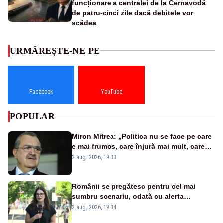
funcționare a centralei de la Cernavodă
de patru-cinci zile dacă debitele vor
scădea
URMĂREȘTE-NE PE
Facebook
YouTube
POPULAR
Miron Mitrea: „Politica nu se face pe care
e mai frumos, care înjură mai mult, care
țipă mai tare, ci pe proiecte”
2 aug. 2026, 19:33
Românii se pregătesc pentru cel mai
sumbru scenariu, odată cu alerta
energetică
2 aug. 2026, 19:34