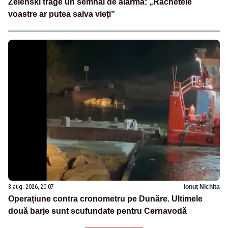
Zelenski trage un semnal de alarmă: „Rachetele
voastre ar putea salva vieți”
8 aug. 2026, 20:07
Ionuț Nichita
Operațiune contra cronometru pe Dunăre. Ultimele
două barje sunt scufundate pentru Cernavodă