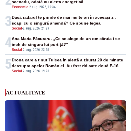
scenariu, odată cu alerta energetică
Economie
-
2 aug. 2026, 19:34
3
Dacă radarul te prinde de mai multe ori în aceeași zi,
scapi cu o singură amendă? Ce spune legea
Social
-
2 aug. 2026, 21:29
4
Ana Maria Păcuraru: „Ce se alege de un om căruia i se
închide singura lui portiță?”
Social
-
2 aug. 2026, 23:25
5
Drona care a ținut Tulcea în alertă a zburat 20 de minute
deasupra apelor României. Au fost ridicate două F-16
Social
-
2 aug. 2026, 19:28
ACTUALITATE