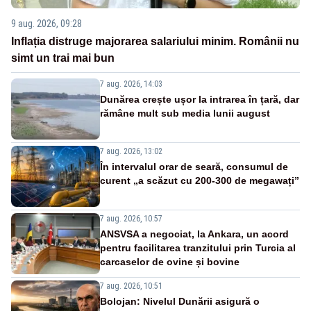
9 aug. 2026, 09:28
Inflația distruge majorarea salariului minim. Românii nu
simt un trai mai bun
7 aug. 2026, 14:03
Dunărea crește ușor la intrarea în țară, dar
rămâne mult sub media lunii august
7 aug. 2026, 13:02
În intervalul orar de seară, consumul de
curent „a scăzut cu 200-300 de megawați”
7 aug. 2026, 10:57
ANSVSA a negociat, la Ankara, un acord
pentru facilitarea tranzitului prin Turcia al
carcaselor de ovine și bovine
7 aug. 2026, 10:51
Bolojan: Nivelul Dunării asigură o