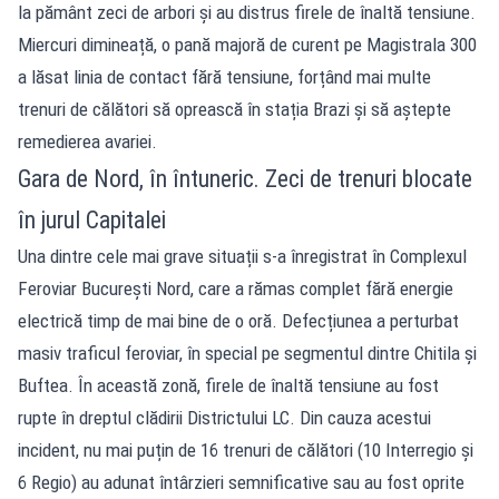
la pământ zeci de arbori și au distrus firele de înaltă tensiune.
Miercuri dimineață, o pană majoră de curent pe Magistrala 300
a lăsat linia de contact fără tensiune, forțând mai multe
trenuri de călători să oprească în stația Brazi și să aștepte
remedierea avariei.
Gara de Nord, în întuneric. Zeci de trenuri blocate
în jurul Capitalei
Una dintre cele mai grave situații s-a înregistrat în Complexul
Feroviar București Nord, care a rămas complet fără energie
electrică timp de mai bine de o oră. Defecțiunea a perturbat
masiv traficul feroviar, în special pe segmentul dintre Chitila și
Buftea. În această zonă, firele de înaltă tensiune au fost
rupte în dreptul clădirii Districtului LC. Din cauza acestui
incident, nu mai puțin de 16 trenuri de călători (10 Interregio și
6 Regio) au adunat întârzieri semnificative sau au fost oprite