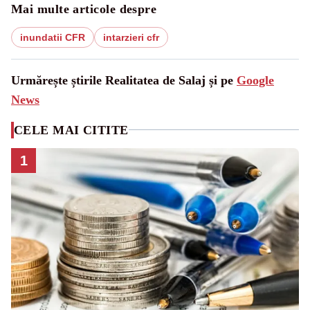
Mai multe articole despre
inundatii CFR
intarzieri cfr
Urmărește știrile Realitatea de Salaj și pe
Google
News
CELE MAI CITITE
1