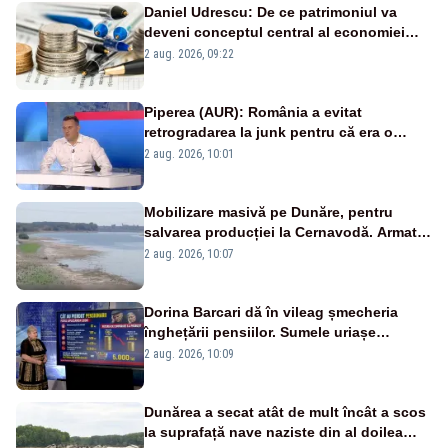
Daniel Udrescu: De ce patrimoniul va
deveni conceptul central al economiei
viitoare?
2 aug. 2026, 09:22
Piperea (AUR): România a evitat
retrogradarea la junk pentru că era o
catastrofă pentru bănci și fondurile de
2 aug. 2026, 10:01
pensii
Mobilizare masivă pe Dunăre, pentru
salvarea producției la Cernavodă. Armata
va detona o stâncă și va devia apa
2 aug. 2026, 10:07
fluviului - IMAGINI AERIENE
Dorina Barcari dă în vileag șmecheria
înghețării pensiilor. Sumele uriașe
pierdute de fiecare român
2 aug. 2026, 10:09
Dunărea a secat atât de mult încât a scos
la suprafață nave naziste din al doilea