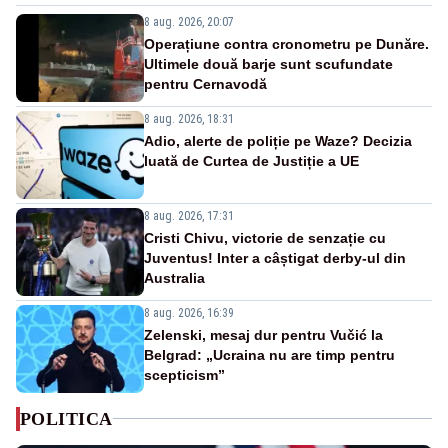
8 aug. 2026, 20:07
Operațiune contra cronometru pe Dunăre.
Ultimele două barje sunt scufundate
pentru Cernavodă
8 aug. 2026, 18:31
Adio, alerte de poliție pe Waze? Decizia
luată de Curtea de Justiție a UE
8 aug. 2026, 17:31
Cristi Chivu, victorie de senzație cu
Juventus! Inter a câștigat derby-ul din
Australia
8 aug. 2026, 16:39
Zelenski, mesaj dur pentru Vučić la
Belgrad: „Ucraina nu are timp pentru
scepticism”
POLITICA