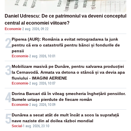
Daniel Udrescu: De ce patrimoniul va deveni conceptul
central al economiei viitoare?
Economie
·
2 aug. 2026, 09:22
2
Piperea (AUR): România a evitat retrogradarea la junk
pentru că era o catastrofă pentru bănci și fondurile de
pensii
Economie
-
2 aug. 2026, 10:01
3
Mobilizare masivă pe Dunăre, pentru salvarea producției
la Cernavodă. Armata va detona o stâncă și va devia apa
fluviului - IMAGINI AERIENE
Economie
-
2 aug. 2026, 10:07
4
Dorina Barcari dă în vileag șmecheria înghețării pensiilor.
Sumele uriașe pierdute de fiecare român
Economie
-
2 aug. 2026, 10:09
5
Dunărea a secat atât de mult încât a scos la suprafață
nave naziste din al doilea război mondial
Social
-
1 aug. 2026, 23:10