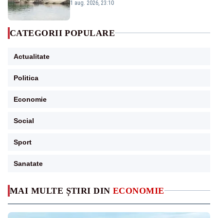
război mondial
1 aug. 2026, 23:10
CATEGORII POPULARE
Actualitate
Politica
Economie
Social
Sport
Sanatate
MAI MULTE ȘTIRI DIN
ECONOMIE