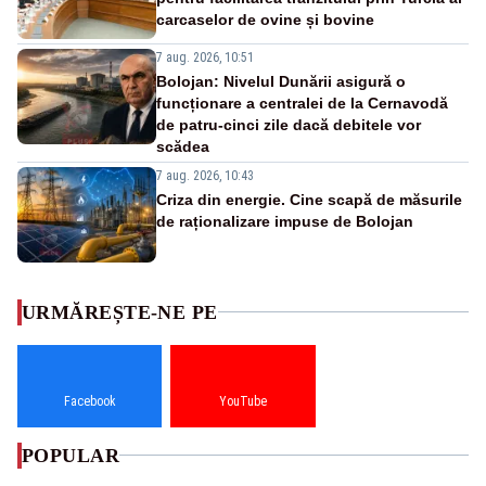
carcaselor de ovine și bovine
7 aug. 2026, 10:51
Bolojan: Nivelul Dunării asigură o
funcționare a centralei de la Cernavodă
de patru-cinci zile dacă debitele vor
scădea
7 aug. 2026, 10:43
Criza din energie. Cine scapă de măsurile
de raționalizare impuse de Bolojan
URMĂREȘTE-NE PE
Facebook
YouTube
POPULAR