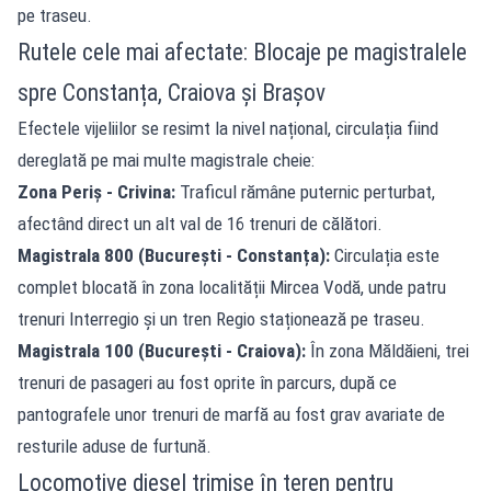
pe traseu.
Rutele cele mai afectate: Blocaje pe magistralele
spre Constanța, Craiova și Brașov
Efectele vijeliilor se resimt la nivel național, circulația fiind
dereglată pe mai multe magistrale cheie:
Zona Periș - Crivina:
Traficul rămâne puternic perturbat,
afectând direct un alt val de 16 trenuri de călători.
Magistrala 800 (București - Constanța):
Circulația este
complet blocată în zona localității Mircea Vodă, unde patru
trenuri Interregio și un tren Regio staționează pe traseu.
Magistrala 100 (București - Craiova):
În zona Măldăieni, trei
trenuri de pasageri au fost oprite în parcurs, după ce
pantografele unor trenuri de marfă au fost grav avariate de
resturile aduse de furtună.
Locomotive diesel trimise în teren pentru