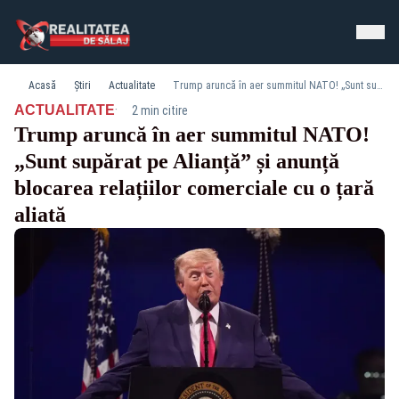
Acasă
Știri
Actualitate
Trump aruncă în aer summitul NATO! „Sunt supărat pe Alianță” și anunță blocarea relațiilor comerciale cu o țară aliată
·
ACTUALITATE
2 min citire
Trump aruncă în aer summitul NATO!
„Sunt supărat pe Alianță” și anunță
blocarea relațiilor comerciale cu o țară
aliată