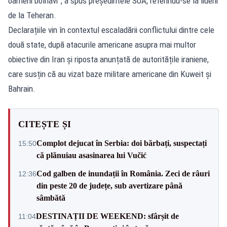
oameni bolnavi”, a spus președintele SUA, referindu-se la liderii
de la Teheran.
Declarațiile vin în contextul escaladării conflictului dintre cele
două state, după atacurile americane asupra mai multor
obiective din Iran și riposta anunțată de autoritățile iraniene,
care susțin că au vizat baze militare americane din Kuweit și
Bahrain.
CITEȘTE ȘI
Complot dejucat în Serbia: doi bărbați, suspectați
15:50
că plănuiau asasinarea lui Vučić
Cod galben de inundații în România. Zeci de râuri
12:36
din peste 20 de județe, sub avertizare până
sâmbătă
DESTINAȚII DE WEEKEND: sfârșit de
11:04