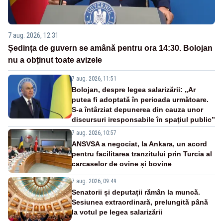
7 aug. 2026, 12:31
Ședința de guvern se amână pentru ora 14:30. Bolojan
nu a obținut toate avizele
7 aug. 2026, 11:51
Bolojan, despre legea salarizării: „Ar
putea fi adoptată în perioada următoare.
S-a întârziat depunerea din cauza unor
discursuri iresponsabile în spaţiul public”
7 aug. 2026, 10:57
ANSVSA a negociat, la Ankara, un acord
pentru facilitarea tranzitului prin Turcia al
carcaselor de ovine și bovine
7 aug. 2026, 09:49
Senatorii și deputații rămân la muncă.
Sesiunea extraordinară, prelungită până
la votul pe legea salarizării