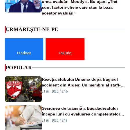
urma evaluării Moody’s. Bolojan: „Trei
sunt factorii-cheie care stau la baza
acestor evaluări”
URMĂREȘTE-NE PE
Facebook
YouTube
POPULAR
Reacția clubului Dinamo după tragicul
accident din Argeș: Un membru al staff-
ului medical a murit, antrenorul Adrian
31 iul. 2026, 13:16
Ropotan este în spital
Sesiunea de toamnă a Bacalaureatului
începe luni cu evaluarea competențelor
orale la Limba română
31 iul. 2026, 13:19