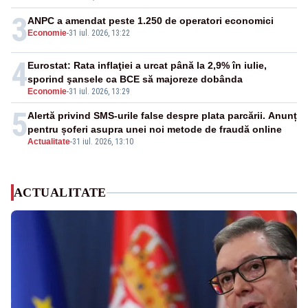
3
ANPC a amendat peste 1.250 de operatori economici
Economie
-
31 iul. 2026, 13:22
4
Eurostat: Rata inflaţiei a urcat până la 2,9% în iulie,
sporind şansele ca BCE să majoreze dobânda
Economie
-
31 iul. 2026, 13:29
5
Alertă privind SMS-urile false despre plata parcării. Anunț
pentru șoferi asupra unei noi metode de fraudă online
Actualitate
-
31 iul. 2026, 13:10
ACTUALITATE