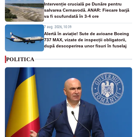
Intervenție crucială pe Dunăre pentru
salvarea Cernavodă. ANAR: Fiecare barjă
va fi scufundată în 3-4 ore
7 aug. 2026, 10:39
Alertă în aviație! Sute de avioane Boeing
737 MAX, vizate de inspecții obligatorii,
după descoperirea unor fisuri în fuselaj
POLITICA