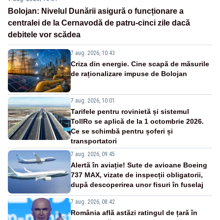
Bolojan: Nivelul Dunării asigură o funcționare a
centralei de la Cernavodă de patru-cinci zile dacă
debitele vor scădea
7 aug. 2026, 10:43
Criza din energie. Cine scapă de măsurile
de raționalizare impuse de Bolojan
7 aug. 2026, 10:01
Tarifele pentru rovinietă și sistemul
TollRo se aplică de la 1 octombrie 2026.
Ce se schimbă pentru șoferi și
transportatori
7 aug. 2026, 09:45
Alertă în aviație! Sute de avioane Boeing
737 MAX, vizate de inspecții obligatorii,
după descoperirea unor fisuri în fuselaj
7 aug. 2026, 08:42
România află astăzi ratingul de țară în