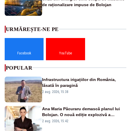
de raționalizare impuse de Bolojan
URMĂREȘTE-NE PE
Facebook
YouTube
POPULAR
Infrastructura irigațiilor din România,
lăsată în paragină
2 aug. 2026, 15:38
Ana Maria Păcuraru demască planul lui
Bolojan. O nouă ediție explozivă a
emisiunii „Miza Zilei” la Realitatea PLUS
2 aug. 2026, 15:42