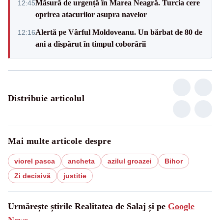
Măsură de urgență în Marea Neagră. Turcia cere
12:45
oprirea atacurilor asupra navelor
Alertă pe Vârful Moldoveanu. Un bărbat de 80 de
12:16
ani a dispărut în timpul coborârii
Distribuie articolul
Mai multe articole despre
viorel pasca
ancheta
azilul groazei
Bihor
Zi decisivă
justitie
Urmărește știrile Realitatea de Salaj și pe
Google
News