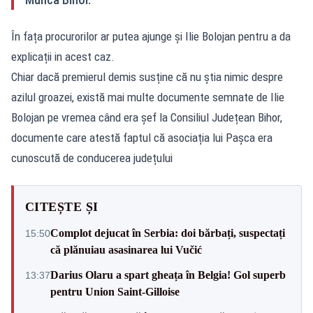
În fața procurorilor ar putea ajunge și Ilie Bolojan pentru a da
explicații in acest caz.
Chiar dacă premierul demis susține că nu știa nimic despre
azilul groazei, există mai multe documente semnate de Ilie
Bolojan pe vremea când era șef la Consiliul Județean Bihor,
documente care atestă faptul că asociația lui Pașca era
cunoscută de conducerea județului
CITEȘTE ȘI
Complot dejucat în Serbia: doi bărbați, suspectați
15:50
că plănuiau asasinarea lui Vučić
Darius Olaru a spart gheața în Belgia! Gol superb
13:37
pentru Union Saint-Gilloise