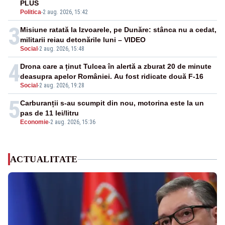
PLUS
Politica
-
2 aug. 2026, 15:42
3
Misiune ratată la Izvoarele, pe Dunăre: stânca nu a cedat,
militarii reiau detonările luni – VIDEO
Social
-
2 aug. 2026, 15:48
4
Drona care a ținut Tulcea în alertă a zburat 20 de minute
deasupra apelor României. Au fost ridicate două F-16
Social
-
2 aug. 2026, 19:28
5
Carburanții s-au scumpit din nou, motorina este la un
pas de 11 lei/litru
Economie
-
2 aug. 2026, 15:36
ACTUALITATE