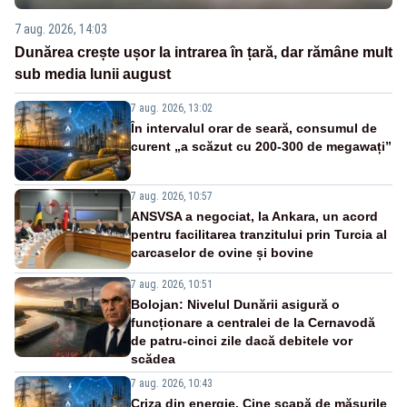
7 aug. 2026, 14:03
Dunărea crește ușor la intrarea în țară, dar rămâne mult
sub media lunii august
7 aug. 2026, 13:02
În intervalul orar de seară, consumul de
curent „a scăzut cu 200-300 de megawați”
7 aug. 2026, 10:57
ANSVSA a negociat, la Ankara, un acord
pentru facilitarea tranzitului prin Turcia al
carcaselor de ovine și bovine
7 aug. 2026, 10:51
Bolojan: Nivelul Dunării asigură o
funcționare a centralei de la Cernavodă
de patru-cinci zile dacă debitele vor
scădea
7 aug. 2026, 10:43
Criza din energie. Cine scapă de măsurile