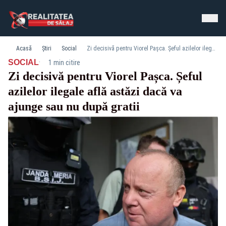
Acasă
Știri
Social
Zi decisivă pentru Viorel Pașca. Șeful azilelor ilegale află astăzi dacă va ajunge sau nu după gratii
·
SOCIAL
1 min citire
Zi decisivă pentru Viorel Pașca. Șeful
azilelor ilegale află astăzi dacă va
ajunge sau nu după gratii