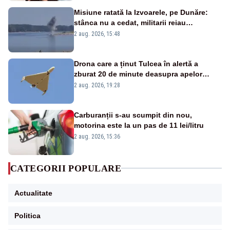
Misiune ratată la Izvoarele, pe Dunăre:
stânca nu a cedat, militarii reiau
detonările luni – VIDEO
2 aug. 2026, 15:48
Drona care a ținut Tulcea în alertă a
zburat 20 de minute deasupra apelor
României. Au fost ridicate două F-16
2 aug. 2026, 19:28
Carburanții s-au scumpit din nou,
motorina este la un pas de 11 lei/litru
2 aug. 2026, 15:36
CATEGORII POPULARE
Actualitate
Politica