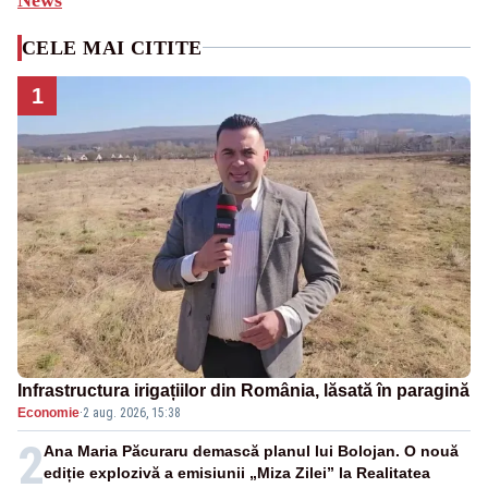
CELE MAI CITITE
1
Infrastructura irigațiilor din România, lăsată în paragină
Economie
·
2 aug. 2026, 15:38
2
Ana Maria Păcuraru demască planul lui Bolojan. O nouă
ediție explozivă a emisiunii „Miza Zilei” la Realitatea