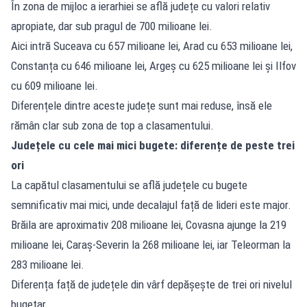
În zona de mijloc a ierarhiei se află județe cu valori relativ
apropiate, dar sub pragul de 700 milioane lei.
Aici intră Suceava cu 657 milioane lei, Arad cu 653 milioane lei,
Constanța cu 646 milioane lei, Argeș cu 625 milioane lei și Ilfov
cu 609 milioane lei.
Diferențele dintre aceste județe sunt mai reduse, însă ele
rămân clar sub zona de top a clasamentului.
Județele cu cele mai mici bugete: diferențe de peste trei
ori
La capătul clasamentului se află județele cu bugete
semnificativ mai mici, unde decalajul față de lideri este major.
Brăila are aproximativ 208 milioane lei, Covasna ajunge la 219
milioane lei, Caraș-Severin la 268 milioane lei, iar Teleorman la
283 milioane lei.
Diferența față de județele din vârf depășește de trei ori nivelul
bugetar.