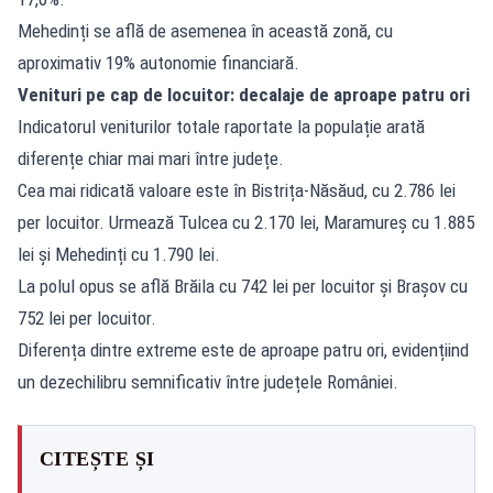
Mehedinți se află de asemenea în această zonă, cu
aproximativ 19% autonomie financiară.
Venituri pe cap de locuitor: decalaje de aproape patru ori
Indicatorul veniturilor totale raportate la populație arată
diferențe chiar mai mari între județe.
Cea mai ridicată valoare este în Bistrița-Năsăud, cu 2.786 lei
per locuitor. Urmează Tulcea cu 2.170 lei, Maramureș cu 1.885
lei și Mehedinți cu 1.790 lei.
La polul opus se află Brăila cu 742 lei per locuitor și Brașov cu
752 lei per locuitor.
Diferența dintre extreme este de aproape patru ori, evidențiind
un dezechilibru semnificativ între județele României.
CITEȘTE ȘI