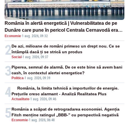
România în alertă energetică | Vulnerabilitatea de pe
Dunăre care pune în pericol Centrala Cernavodă era
Economie
·
1 aug. 2026, 09:32
cunoscută de pe vremea lui Ceaușescu
2
De azi, milioane de români primesc un drept nou. Ce se
întâmplă dacă ți se strică un produs
Social
-
1 aug. 2026, 09:37
3
Piperea, semnal de alarmă. De ce este bine să avem bani
cash, în contextul alertei energetice?
Politica
-
1 aug. 2026, 09:39
4
România, la limita tehnică a importurilor de energie.
Prețurile cresc alarmant - Analiză Realitatea Plus
Actualitate
-
1 aug. 2026, 09:46
5
România a scăpat de retrogradarea economiei. Agenția
Fitch menține ratingul „BBB-” cu perspectivă negativă
Economie
-
1 aug. 2026, 06:48