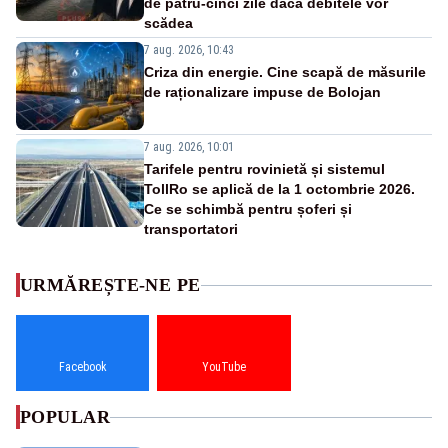
de patru-cinci zile dacă debitele vor
scădea
7 aug. 2026, 10:43
Criza din energie. Cine scapă de măsurile
de raționalizare impuse de Bolojan
7 aug. 2026, 10:01
Tarifele pentru rovinietă și sistemul
TollRo se aplică de la 1 octombrie 2026.
Ce se schimbă pentru șoferi și
transportatori
URMĂREȘTE-NE PE
Facebook
YouTube
POPULAR