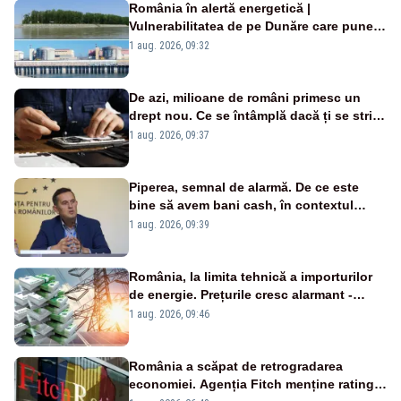
România în alertă energetică |
Vulnerabilitatea de pe Dunăre care pune
în pericol Centrala Cernavodă era
1 aug. 2026, 09:32
cunoscută de pe vremea lui Ceaușescu
De azi, milioane de români primesc un
drept nou. Ce se întâmplă dacă ți se strică
un produs
1 aug. 2026, 09:37
Piperea, semnal de alarmă. De ce este
bine să avem bani cash, în contextul
alertei energetice?
1 aug. 2026, 09:39
România, la limita tehnică a importurilor
de energie. Prețurile cresc alarmant -
Analiză Realitatea Plus
1 aug. 2026, 09:46
România a scăpat de retrogradarea
economiei. Agenția Fitch menține ratingul