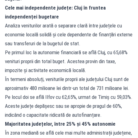
Cele mai independente județe: Cluj în fruntea
independenței bugetare
Analiza veniturilor arată o separare clară între județele cu
economie locală solidă și cele dependente de finanțări externe
sau transferuri de la bugetul de stat.
Pe primul loc la autonomie financiară se află Cluj, cu 65,68%
venituri proprii din total buget. Acestea provin din taxe,
impozite și activitate economică locală.
În termeni absoluți, veniturile proprii ale județului Cluj sunt de
aproximativ 480 milioane lei dintr-un total de 731 milioane lei.
Pe locul doi se află Ilfov cu 62,65%, urmat de Timiș cu 59,03%.
Aceste județe depășesc sau se apropie de pragul de 60%,
indicând o capacitate ridicată de autofinanțare.
Majoritatea județelor, între 25% și 45% autonomie
În zona mediană se află cele mai multe administrații județene,