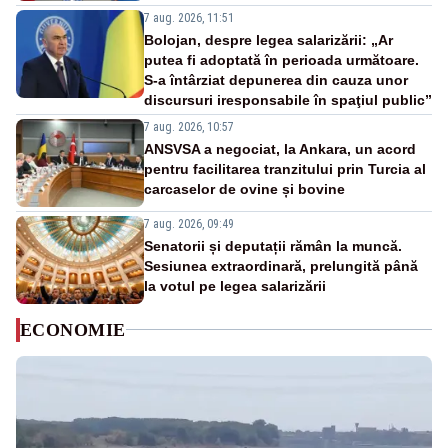
7 aug. 2026, 11:51
Bolojan, despre legea salarizării: „Ar
putea fi adoptată în perioada următoare.
S-a întârziat depunerea din cauza unor
discursuri iresponsabile în spaţiul public”
7 aug. 2026, 10:57
ANSVSA a negociat, la Ankara, un acord
pentru facilitarea tranzitului prin Turcia al
carcaselor de ovine și bovine
7 aug. 2026, 09:49
Senatorii și deputații rămân la muncă.
Sesiunea extraordinară, prelungită până
la votul pe legea salarizării
ECONOMIE