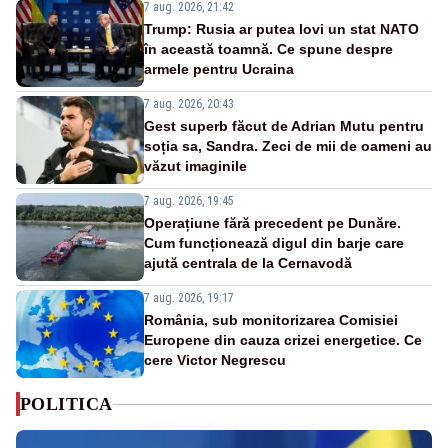
7 aug. 2026, 21:42
Trump: Rusia ar putea lovi un stat NATO
în această toamnă. Ce spune despre
armele pentru Ucraina
7 aug. 2026, 20:43
Gest superb făcut de Adrian Mutu pentru
soția sa, Sandra. Zeci de mii de oameni au
văzut imaginile
7 aug. 2026, 19:45
Operațiune fără precedent pe Dunăre.
Cum funcționează digul din barje care
ajută centrala de la Cernavodă
7 aug. 2026, 19:17
România, sub monitorizarea Comisiei
Europene din cauza crizei energetice. Ce
cere Victor Negrescu
POLITICA