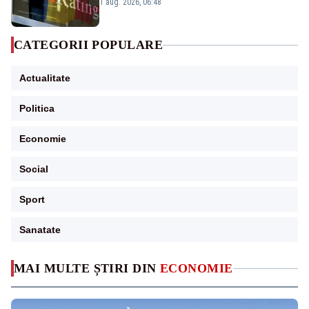
„BBB-” cu perspectivă negativă
1 aug. 2026, 06:48
CATEGORII POPULARE
Actualitate
Politica
Economie
Social
Sport
Sanatate
MAI MULTE ȘTIRI DIN
ECONOMIE