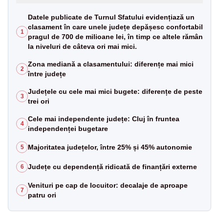
Datele publicate de Turnul Sfatului evidențiază un
clasament în care unele județe depășesc confortabil
1
pragul de 700 de milioane lei, în timp ce altele rămân
la niveluri de câteva ori mai mici.
Zona mediană a clasamentului: diferențe mai mici
2
între județe
Județele cu cele mai mici bugete: diferențe de peste
3
trei ori
Cele mai independente județe: Cluj în fruntea
4
independenței bugetare
Majoritatea județelor, între 25% și 45% autonomie
5
Județe cu dependență ridicată de finanțări externe
6
Venituri pe cap de locuitor: decalaje de aproape
7
patru ori