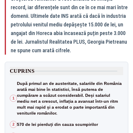
record, iar diferențele sunt din ce în ce mai mari între
domenii. Ultimele date INS arată că dacă în industria
petrolului venitul mediu depășește 15.000 de lei, un
angajat din Horeca abia încasează puțin peste 3.000
de lei. Jurnalistul Realitatea PLUS, Georgia Pietreanu
ne spune cum arată cifrele.
CUPRINS
După primul an de austeritate, salariile din România
arată mai bine în statistici, însă puterea de
cumpărare a scăzut considerabil. Deși salariul
1
mediu net a crescut, inflația a avansat într-un ritm
mult mai rapid și a erodat o parte importantă din
veniturile românilor.
570 de lei pierduți din cauza scumpirilor
2