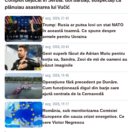
Complot dejucat în Serbia: doi bărbați, suspectați că
plănuiau asasinarea lui Vučić
7 aug. 2026, 21:42
Trump: Rusia ar putea lovi un stat NATO
în această toamnă. Ce spune despre
armele pentru Ucraina
7 aug. 2026, 20:43
Gest superb făcut de Adrian Mutu pentru
soția sa, Sandra. Zeci de mii de oameni au
văzut imaginile
7 aug. 2026, 19:45
Operațiune fără precedent pe Dunăre.
Cum funcționează digul din barje care
ajută centrala de la Cernavodă
7 aug. 2026, 19:17
România, sub monitorizarea Comisiei
Europene din cauza crizei energetice. Ce
cere Victor Negrescu