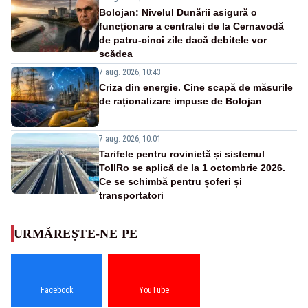
Bolojan: Nivelul Dunării asigură o
funcționare a centralei de la Cernavodă
de patru-cinci zile dacă debitele vor
scădea
7 aug. 2026, 10:43
Criza din energie. Cine scapă de măsurile
de raționalizare impuse de Bolojan
7 aug. 2026, 10:01
Tarifele pentru rovinietă și sistemul
TollRo se aplică de la 1 octombrie 2026.
Ce se schimbă pentru șoferi și
transportatori
URMĂREȘTE-NE PE
Facebook
YouTube