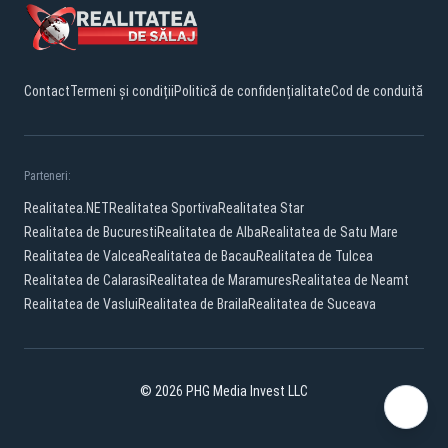
Contact
Termeni și condiții
Politică de confidențialitate
Cod de conduită
Parteneri:
Realitatea.NET
Realitatea Sportiva
Realitatea Star
Realitatea de Bucuresti
Realitatea de Alba
Realitatea de Satu Mare
Realitatea de Valcea
Realitatea de Bacau
Realitatea de Tulcea
Realitatea de Calarasi
Realitatea de Maramures
Realitatea de Neamt
Realitatea de Vaslui
Realitatea de Braila
Realitatea de Suceava
© 2026 PHG Media Invest LLC
Facebook
YouTube