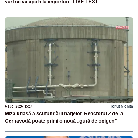
vârf se va apela la importuri - LIVE TEXT
6 aug. 2026, 15:24
Ionuț Nichita
Miza uriașă a scufundării barjelor. Reactorul 2 de la
Cernavodă poate primi o nouă „gură de oxigen”