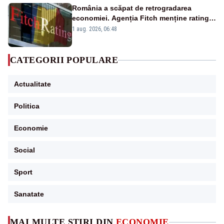
România a scăpat de retrogradarea
economiei. Agenția Fitch menține ratingul
„BBB-” cu perspectivă negativă
1 aug. 2026, 06:48
CATEGORII POPULARE
Actualitate
Politica
Economie
Social
Sport
Sanatate
MAI MULTE ȘTIRI DIN
ECONOMIE