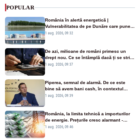
POPULAR
România în alertă energetică |
Vulnerabilitatea de pe Dunăre care pune
în pericol Centrala Cernavodă era
1 aug. 2026, 09:32
cunoscută de pe vremea lui Ceaușescu
De azi, milioane de români primesc un
drept nou. Ce se întâmplă dacă ți se strică
un produs
1 aug. 2026, 09:37
Piperea, semnal de alarmă. De ce este
bine să avem bani cash, în contextul
alertei energetice?
1 aug. 2026, 09:39
România, la limita tehnică a importurilor
de energie. Prețurile cresc alarmant -
Analiză Realitatea Plus
1 aug. 2026, 09:46