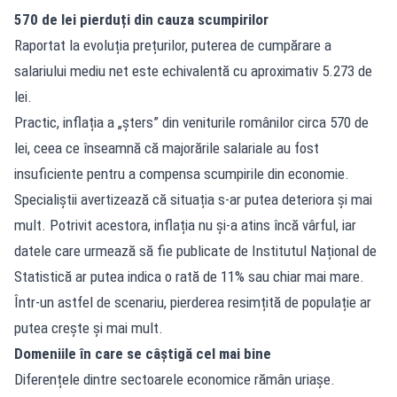
570 de lei pierduți din cauza scumpirilor
Raportat la evoluția prețurilor, puterea de cumpărare a
salariului mediu net este echivalentă cu aproximativ 5.273 de
lei.
Practic, inflația a „șters” din veniturile românilor circa 570 de
lei, ceea ce înseamnă că majorările salariale au fost
insuficiente pentru a compensa scumpirile din economie.
Specialiștii avertizează că situația s-ar putea deteriora și mai
mult. Potrivit acestora, inflația nu și-a atins încă vârful, iar
datele care urmează să fie publicate de Institutul Național de
Statistică ar putea indica o rată de 11% sau chiar mai mare.
Într-un astfel de scenariu, pierderea resimțită de populație ar
putea crește și mai mult.
Domeniile în care se câștigă cel mai bine
Diferențele dintre sectoarele economice rămân uriașe.