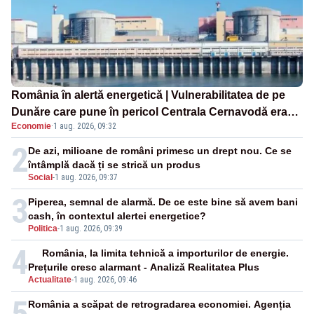
România în alertă energetică | Vulnerabilitatea de pe
Dunăre care pune în pericol Centrala Cernavodă era
Economie
·
1 aug. 2026, 09:32
cunoscută de pe vremea lui Ceaușescu
2
De azi, milioane de români primesc un drept nou. Ce se
întâmplă dacă ți se strică un produs
Social
-
1 aug. 2026, 09:37
3
Piperea, semnal de alarmă. De ce este bine să avem bani
cash, în contextul alertei energetice?
Politica
-
1 aug. 2026, 09:39
4
România, la limita tehnică a importurilor de energie.
Prețurile cresc alarmant - Analiză Realitatea Plus
Actualitate
-
1 aug. 2026, 09:46
5
România a scăpat de retrogradarea economiei. Agenția