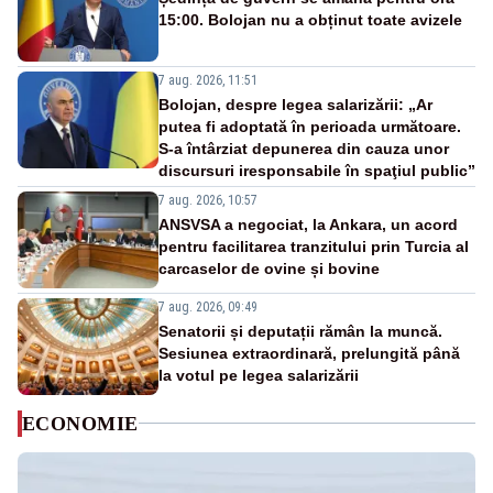
15:00. Bolojan nu a obținut toate avizele
7 aug. 2026, 11:51
Bolojan, despre legea salarizării: „Ar
putea fi adoptată în perioada următoare.
S-a întârziat depunerea din cauza unor
discursuri iresponsabile în spaţiul public”
7 aug. 2026, 10:57
ANSVSA a negociat, la Ankara, un acord
pentru facilitarea tranzitului prin Turcia al
carcaselor de ovine și bovine
7 aug. 2026, 09:49
Senatorii și deputații rămân la muncă.
Sesiunea extraordinară, prelungită până
la votul pe legea salarizării
ECONOMIE