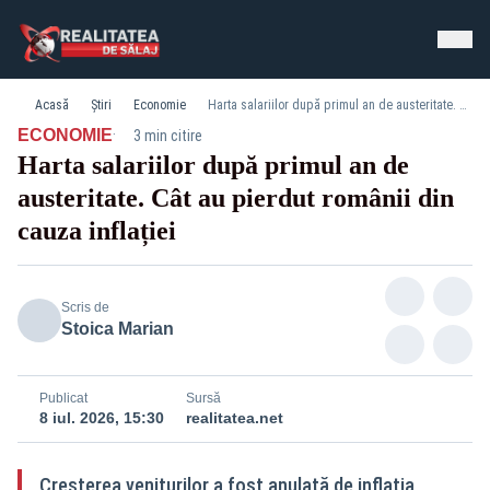
Acasă
Știri
Economie
Harta salariilor după primul an de austeritate. Cât au pierdut românii din cauza inflației
·
ECONOMIE
3 min citire
Harta salariilor după primul an de
austeritate. Cât au pierdut românii din
cauza inflației
Scris de
Stoica Marian
Publicat
Sursă
8 iul. 2026, 15:30
realitatea.net
Creșterea veniturilor a fost anulată de inflația