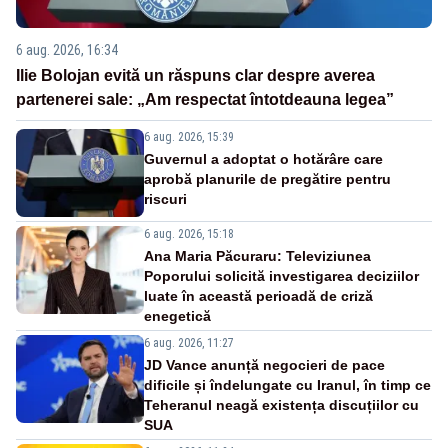
6 aug. 2026, 16:34
Ilie Bolojan evită un răspuns clar despre averea
partenerei sale: „Am respectat întotdeauna legea”
6 aug. 2026, 15:39
Guvernul a adoptat o hotărâre care
aprobă planurile de pregătire pentru
riscuri
6 aug. 2026, 15:18
Ana Maria Păcuraru: Televiziunea
Poporului solicită investigarea deciziilor
luate în această perioadă de criză
enegetică
6 aug. 2026, 11:27
JD Vance anunță negocieri de pace
dificile și îndelungate cu Iranul, în timp ce
Teheranul neagă existența discuțiilor cu
SUA