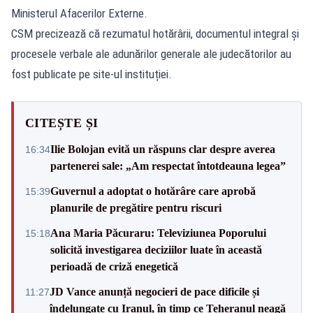
Ministerul Afacerilor Externe.
CSM precizează că rezumatul hotărârii, documentul integral și
procesele verbale ale adunărilor generale ale judecătorilor au
fost publicate pe site-ul instituției.
CITEȘTE ȘI
Ilie Bolojan evită un răspuns clar despre averea
16:34
partenerei sale: „Am respectat întotdeauna legea”
Guvernul a adoptat o hotărâre care aprobă
15:39
planurile de pregătire pentru riscuri
Ana Maria Păcuraru: Televiziunea Poporului
15:18
solicită investigarea deciziilor luate în această
perioadă de criză enegetică
JD Vance anunță negocieri de pace dificile și
11:27
îndelungate cu Iranul, în timp ce Teheranul neagă