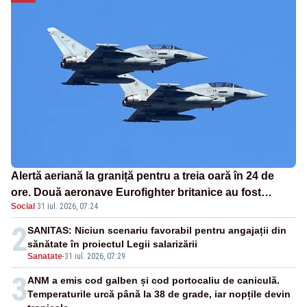
Alertă aeriană la graniță pentru a treia oară în 24 de
ore. Două aeronave Eurofighter britanice au fost
Social
·
31 iul. 2026, 07:24
ridicate de la sol
2
SANITAS: Niciun scenariu favorabil pentru angajații din
sănătate în proiectul Legii salarizării
Sanatate
-
31 iul. 2026, 07:29
3
ANM a emis cod galben și cod portocaliu de caniculă.
Temperaturile urcă până la 38 de grade, iar nopțile devin