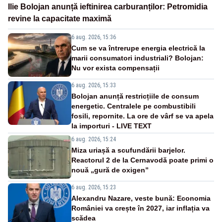
Ilie Bolojan anunță ieftinirea carburanților: Petromidia
revine la capacitate maximă
6 aug. 2026, 15:36
Cum se va întrerupe energia electrică la
marii consumatori industriali? Bolojan:
Nu vor exista compensații
6 aug. 2026, 15:33
Bolojan anunță restricțiile de consum
energetic. Centralele pe combustibili
fosili, repornite. La ore de vârf se va apela
la importuri - LIVE TEXT
6 aug. 2026, 15:24
Miza uriașă a scufundării barjelor.
Reactorul 2 de la Cernavodă poate primi o
nouă „gură de oxigen”
6 aug. 2026, 15:23
Alexandru Nazare, veste bună: Economia
României va crește în 2027, iar inflația va
scădea