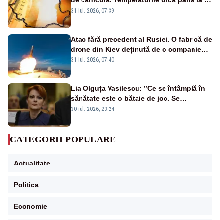
de grade, iar nopțile devin tropicale
31 iul. 2026, 07:39
Atac fără precedent al Rusiei. O fabrică de
drone din Kiev deținută de o companie
americană, distrusă de o rachetă
31 iul. 2026, 07:40
rusească
Lia Olguța Vasilescu: ”Ce se întâmplă în
sănătate este o bătaie de joc. Se
guvernează extraordinar de prost”
30 iul. 2026, 23:24
CATEGORII POPULARE
Actualitate
Politica
Economie