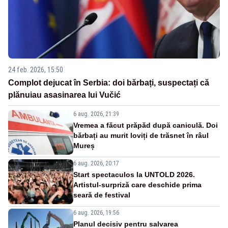
24 feb. 2026, 15:50
Complot dejucat în Serbia: doi bărbați, suspectați că
plănuiau asasinarea lui Vučić
6 aug. 2026, 21:39
Vremea a făcut prăpăd după caniculă. Doi
bărbați au murit loviți de trăsnet în râul
Mureș
6 aug. 2026, 20:17
Start spectaculos la UNTOLD 2026.
Artistul-surpriză care deschide prima
seară de festival
6 aug. 2026, 19:56
Planul decisiv pentru salvarea