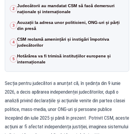
Judecătorii au mandatat CSM să facă demersuri
2
naționale și internaționale
Acuzații la adresa unor politicieni, ONG-uri și părți
3
din presă
CSM reclamă amenințări și instigări împotriva
4
judecătorilor
Hotărârea va fi trimisă instituțiilor europene și
5
internaționale
Secția pentru judecători a anunțat că, în ședința din 9 iunie
2026, a decis apărarea independenței judecătorilor, după o
analiză privind declarațiile și acțiunile venite din partea clasei
politice, mass-media, unor ONG-uri și persoane publice
începând din iulie 2025 și până în prezent. Potrivit CSM, aceste
acțiuni ar fi afectat independența justiției, imaginea sistemului