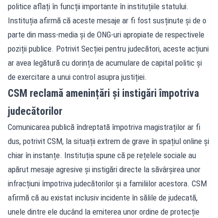
politice aflați în funcții importante în instituțiile statului.
Instituția afirmă că aceste mesaje ar fi fost susținute și de o
parte din mass-media și de ONG-uri apropiate de respectivele
poziții publice. Potrivit Secției pentru judecători, aceste acțiuni
ar avea legătură cu dorința de acumulare de capital politic și
de exercitare a unui control asupra justiției.
CSM reclamă amenințări și instigări împotriva
judecătorilor
Comunicarea publică îndreptată împotriva magistraților ar fi
dus, potrivit CSM, la situații extrem de grave în spațiul online și
chiar în instanțe. Instituția spune că pe rețelele sociale au
apărut mesaje agresive și instigări directe la săvârșirea unor
infracțiuni împotriva judecătorilor și a familiilor acestora. CSM
afirmă că au existat inclusiv incidente în sălile de judecată,
unele dintre ele ducând la emiterea unor ordine de protecție