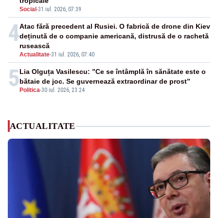
tropicale
Social
-
31 iul. 2026, 07:39
4
Atac fără precedent al Rusiei. O fabrică de drone din Kiev
deținută de o companie americană, distrusă de o rachetă
rusească
Actualitate
-
31 iul. 2026, 07:40
5
Lia Olguța Vasilescu: ”Ce se întâmplă în sănătate este o
bătaie de joc. Se guvernează extraordinar de prost”
Politica
-
30 iul. 2026, 23:24
ACTUALITATE