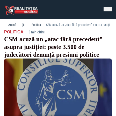
Acasă
Știri
Politica
CSM acuză un „atac fără precedent” asupra justiției: peste 3.500 de judecători denunță presiuni politice
·
POLITICA
3 min citire
CSM acuză un „atac fără precedent”
asupra justiției: peste 3.500 de
judecători denunță presiuni politice