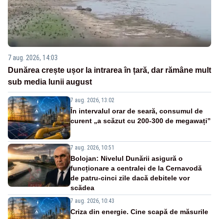
7 aug. 2026, 14:03
Dunărea crește ușor la intrarea în țară, dar rămâne mult
sub media lunii august
7 aug. 2026, 13:02
În intervalul orar de seară, consumul de
curent „a scăzut cu 200-300 de megawați”
7 aug. 2026, 10:51
Bolojan: Nivelul Dunării asigură o
funcționare a centralei de la Cernavodă
de patru-cinci zile dacă debitele vor
scădea
7 aug. 2026, 10:43
Criza din energie. Cine scapă de măsurile