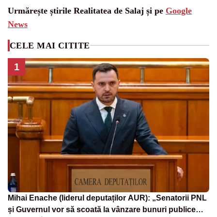
Urmărește știrile Realitatea de Salaj și pe
Google
News
CELE MAI CITITE
1
Mihai Enache (liderul deputaților AUR): „Senatorii PNL
și Guvernul vor să scoată la vânzare bunuri publice