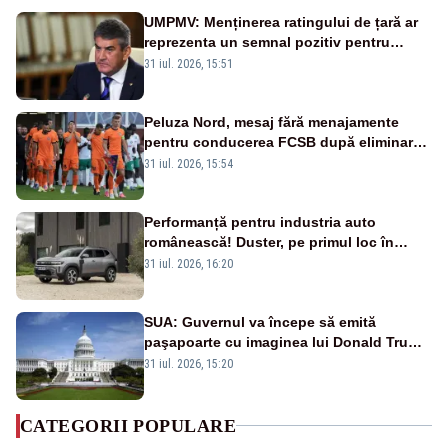
UMPMV: Menținerea ratingului de țară ar
reprezenta un semnal pozitiv pentru
România. Autoritățile trebuie să continue
31 iul. 2026, 15:51
consolidarea stabilității economice și
financiare
Peluza Nord, mesaj fără menajamente
pentru conducerea FCSB după eliminarea
rușinoasă din Conference League
31 iul. 2026, 15:54
Performanță pentru industria auto
românească! Duster, pe primul loc în
topul vânzărilor din Ucraina
31 iul. 2026, 16:20
SUA: Guvernul va începe să emită
paşapoarte cu imaginea lui Donald Trump
începând cu 8 august
31 iul. 2026, 15:20
CATEGORII POPULARE