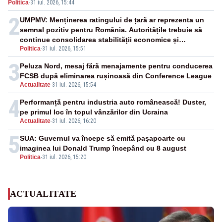
Politica
·
31 iul. 2026, 15:44
pentru a stinge datoriile pentru vaccinurile Pfizer!”
2
UMPMV: Menținerea ratingului de țară ar reprezenta un
semnal pozitiv pentru România. Autoritățile trebuie să
continue consolidarea stabilității economice și
Politica
-
31 iul. 2026, 15:51
financiare
3
Peluza Nord, mesaj fără menajamente pentru conducerea
FCSB după eliminarea rușinoasă din Conference League
Actualitate
-
31 iul. 2026, 15:54
4
Performanță pentru industria auto românească! Duster,
pe primul loc în topul vânzărilor din Ucraina
Actualitate
-
31 iul. 2026, 16:20
5
SUA: Guvernul va începe să emită paşapoarte cu
imaginea lui Donald Trump începând cu 8 august
Politica
-
31 iul. 2026, 15:20
ACTUALITATE