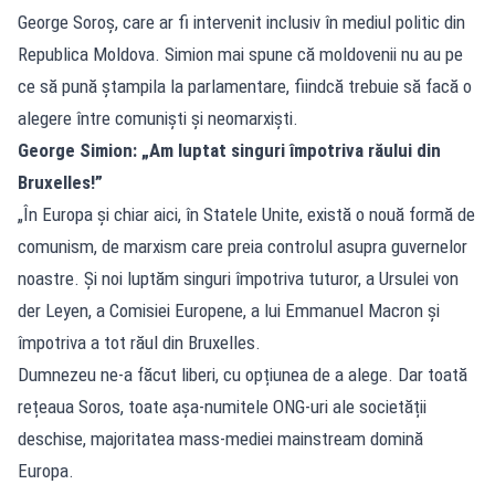
George Soroș, care ar fi intervenit inclusiv în mediul politic din
Republica Moldova. Simion mai spune că moldovenii nu au pe
ce să pună ștampila la parlamentare, fiindcă trebuie să facă o
alegere între comuniști și neomarxiști.
George Simion: „Am luptat singuri împotriva răului din
Bruxelles!”
„În Europa și chiar aici, în Statele Unite, există o nouă formă de
comunism, de marxism care preia controlul asupra guvernelor
noastre. Și noi luptăm singuri împotriva tuturor, a Ursulei von
der Leyen, a Comisiei Europene, a lui Emmanuel Macron și
împotriva a tot răul din Bruxelles.
Dumnezeu ne-a făcut liberi, cu opțiunea de a alege. Dar toată
rețeaua Soros, toate așa-numitele ONG-uri ale societății
deschise, majoritatea mass-mediei mainstream domină
Europa.