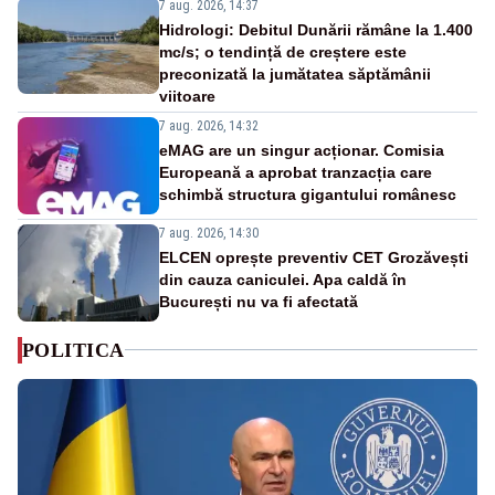
7 aug. 2026, 14:37
Hidrologi: Debitul Dunării rămâne la 1.400
mc/s; o tendință de creștere este
preconizată la jumătatea săptămânii
viitoare
7 aug. 2026, 14:32
eMAG are un singur acționar. Comisia
Europeană a aprobat tranzacția care
schimbă structura gigantului românesc
7 aug. 2026, 14:30
ELCEN oprește preventiv CET Grozăvești
din cauza caniculei. Apa caldă în
București nu va fi afectată
POLITICA