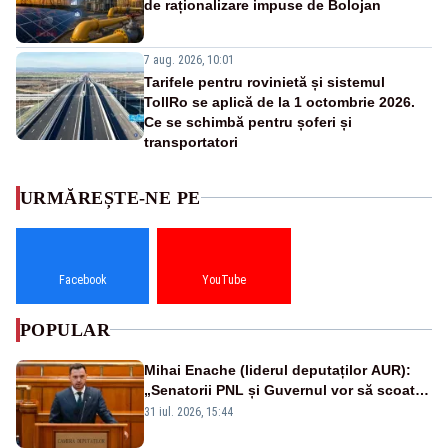
de raționalizare impuse de Bolojan
7 aug. 2026, 10:01
Tarifele pentru rovinietă și sistemul
TollRo se aplică de la 1 octombrie 2026.
Ce se schimbă pentru șoferi și
transportatori
URMĂREȘTE-NE PE
Facebook
YouTube
POPULAR
Mihai Enache (liderul deputaților AUR):
„Senatorii PNL și Guvernul vor să scoată
la vânzare bunuri publice pentru a stinge
31 iul. 2026, 15:44
datoriile pentru vaccinurile Pfizer!”