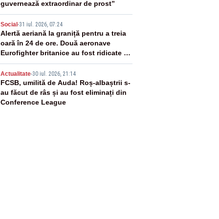
guvernează extraordinar de prost”
4
Social
-
31 iul. 2026, 07:24
Alertă aeriană la graniță pentru a treia
oară în 24 de ore. Două aeronave
Eurofighter britanice au fost ridicate de
la sol
5
Actualitate
-
30 iul. 2026, 21:14
FCSB, umilită de Auda! Roș-albaștrii s-
au făcut de râs și au fost eliminați din
Conference League