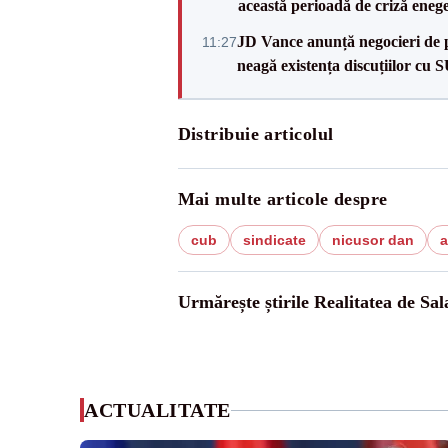
această perioadă de criză enege
JD Vance anunță negocieri de pa
11:27
neagă existența discuțiilor cu 
Distribuie articolul
Mai multe articole despre
cub
sindicate
nicusor dan
a
Urmărește știrile Realitatea de Sal
ACTUALITATE