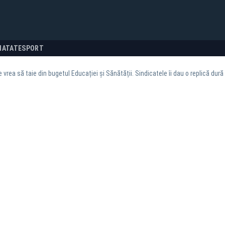
NATATE
SPORT
 vrea să taie din bugetul Educației și Sănătății. Sindicatele îi dau o replică dură