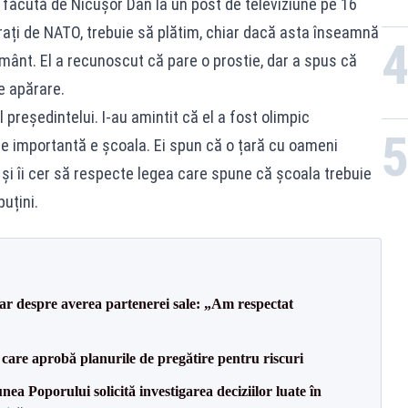
 făcută de Nicușor Dan la un post de televiziune pe 16
părați de NATO, trebuie să plătim, chiar dacă asta înseamnă
mânt. El a recunoscut că pare o prostie, dar a spus că
e apărare.
l președintelui. I-au amintit că el a fost olimpic
t de importantă e școala. Ei spun că o țară cu oameni
și îi cer să respecte legea care spune că școala trebuie
uțini.
lar despre averea partenerei sale: „Am respectat
care aprobă planurile de pregătire pentru riscuri
a Poporului solicită investigarea deciziilor luate în