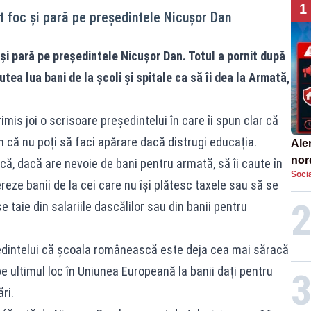
1
t foc și pară pe președintele Nicușor Dan
și pară pe președintele Nicușor Dan. Totul a pornit după
tea lua bani de la școli și spitale ca să îi dea la Armată,
rimis joi o scrisoare președintelui în care îi spun clar că
 că nu poți să faci apărare dacă distrugi educația.
Aler
nor
 că, dacă are nevoie de bani pentru armată, să îi caute în
Socia
de 
reze banii de la cei care nu își plătesc taxele sau să se
taie din salariile dascălilor sau din banii pentru
edintelui că școala românească este deja cea mai săracă
e ultimul loc în Uniunea Europeană la banii dați pentru
ri.