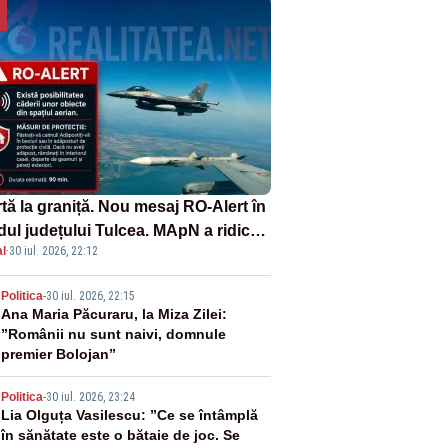
tă la graniță. Nou mesaj RO-Alert în
dul județului Tulcea. MApN a ridicat
l
·
30 iul. 2026, 22:12
la sol două avioane F-16
2
Politica
-
30 iul. 2026, 22:15
Ana Maria Păcuraru, la Miza Zilei:
”Românii nu sunt naivi, domnule
premier Bolojan”
3
Politica
-
30 iul. 2026, 23:24
Lia Olguța Vasilescu: ”Ce se întâmplă
în sănătate este o bătaie de joc. Se