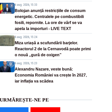
6 aug. 2026, 15:33
Bolojan anunță restricțiile de consum
energetic. Centralele pe combustibili
fosili, repornite. La ore de vârf se va
apela la importuri - LIVE TEXT
6 aug. 2026, 15:24
Miza uriașă a scufundării barjelor.
Reactorul 2 de la Cernavodă poate primi
o nouă „gură de oxigen”
6 aug. 2026, 15:23
Alexandru Nazare, veste bună:
Economia României va crește în 2027,
iar inflația va scădea
URMĂREȘTE-NE PE