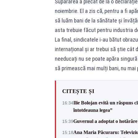
Supărarea a plecat de la o declarație
noiembrie. El a zis că, pentru a fi a
să luăm bani de la sănătate și învăță
asta trebuie făcut pentru industria d
La final, sindicatele i-au bătut obrazu
internațional și ar trebui să știe câ
needucați nu se poate apăra singură 
să primească mai mulți bani, nu mai p
CITEȘTE ȘI
Ilie Bolojan evită un răspuns c
16:34
întotdeauna legea”
Guvernul a adoptat o hotărâre 
15:39
Ana Maria Păcuraru: Televiziune
15:18